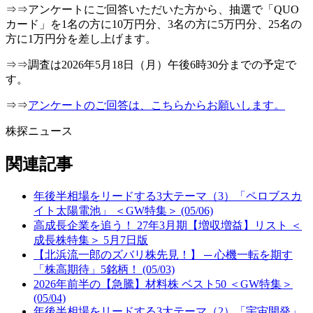
⇒⇒アンケートにご回答いただいた方から、抽選で「QUO
カード」を1名の方に10万円分、3名の方に5万円分、25名の
方に1万円分を差し上げます。
⇒⇒調査は2026年5月18日（月）午後6時30分までの予定で
す。
⇒⇒
アンケートのご回答は、こちらからお願いします。
株探ニュース
関連記事
年後半相場をリードする3大テーマ（3）「ペロブスカ
イト太陽電池」 ＜GW特集＞ (05/06)
高成長企業を追う！ 27年3月期【増収増益】リスト ＜
成長株特集＞ 5月7日版
【北浜流一郎のズバリ株先見！】 ─ 心機一転を期す
「株高期待」5銘柄！ (05/03)
2026年前半の【急騰】材料株 ベスト50 ＜GW特集＞
(05/04)
年後半相場をリードする3大テーマ（2）「宇宙開発」