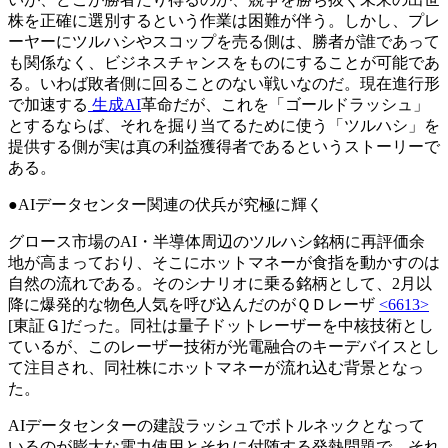
株を正確に選別するという作業は困難が伴う。しかし、プレ
ーヤーにツルハシやスコップを売る側は、勝者が誰であって
も関係なく、ビジネスチャンスをものにすることが可能であ
る。いわば敗者側に回ることのない戦いなのだ。現在進行形
で加速する
生成AI
革命だが、これを「ゴールドラッシュ」
とするならば、それを掘り当てるために使う「ツルハシ」を
提供する側が実は真の利益獲得者であるというストーリーで
ある。
●AIデータセンター関連の伏兵が究極に輝く
グロース市場のAI・半導体周辺のツルハシ銘柄に再評価余
地が高まっており、そこにホットマネーが食指を動かすのは
自然の流れである。そのシナリオに乗る銘柄として、2月以
降に爆発的な物色人気を呼び込んだのがＱＤレーザ
<6613>
[東証Ｇ]だった。同社は量子ドットレーザーを中核技術とし
ているが、このレーザー技術が光電融合のキーデバイスとし
て注目され、同社株にホットマネーが流れ込む背景となっ
た。
AIデータセンターの建設ラッシュでボトルネックとなって
いるのが膨大な電力使用とそれに付随する発熱問題で、それ