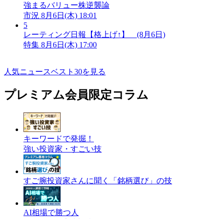
強まるバリュー株逆襲論
市況
8月6日(木) 18:01
5
レーティング日報【格上げ↑】 (8月6日)
特集
8月6日(木) 17:00
人気ニュースベスト30を見る
プレミアム会員限定コラム
キーワードで発掘！
強い投資家・すごい技
すご腕投資家さんに聞く「銘柄選び」の技
AI相場で勝つ人