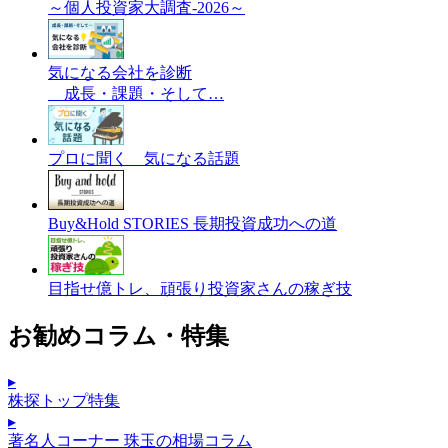
～個人投資家大調査-2026～
気になる会社を診断
成長・課題・そして…
プロに聞く 気になる話題
Buy&Hold STORIES 長期投資成功への道
目指せ億トレ、頑張り投資家さんの稼ぎ技
お勧めコラム・特集
▸
株探トップ特集
▸
著名人コーナー 珠玉の相場コラム