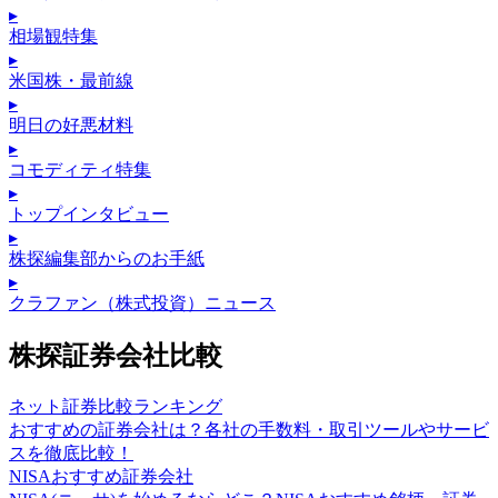
▸
相場観特集
▸
米国株・最前線
▸
明日の好悪材料
▸
コモディティ特集
▸
トップインタビュー
▸
株探編集部からのお手紙
▸
クラファン（株式投資）ニュース
株探証券会社比較
ネット証券比較ランキング
おすすめの証券会社は？各社の手数料・取引ツールやサービ
スを徹底比較！
NISAおすすめ証券会社