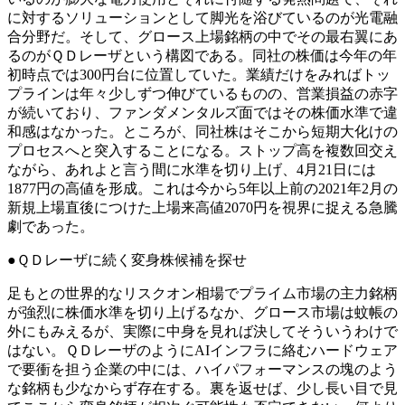
に対するソリューションとして脚光を浴びているのが光電融
合分野だ。そして、グロース上場銘柄の中でその最右翼にあ
るのがＱＤレーザという構図である。同社の株価は今年の年
初時点では300円台に位置していた。業績だけをみればトッ
プラインは年々少しずつ伸びているものの、営業損益の赤字
が続いており、ファンダメンタルズ面ではその株価水準で違
和感はなかった。ところが、同社株はそこから短期大化けの
プロセスへと突入することになる。ストップ高を複数回交え
ながら、あれよと言う間に水準を切り上げ、4月21日には
1877円の高値を形成。これは今から5年以上前の2021年2月の
新規上場直後につけた上場来高値2070円を視界に捉える急騰
劇であった。
●ＱＤレーザに続く変身株候補を探せ
足もとの世界的なリスクオン相場でプライム市場の主力銘柄
が強烈に株価水準を切り上げるなか、グロース市場は蚊帳の
外にもみえるが、実際に中身を見れば決してそういうわけで
はない。ＱＤレーザのようにAIインフラに絡むハードウェア
で要衝を担う企業の中には、ハイパフォーマンスの塊のよう
な銘柄も少なからず存在する。裏を返せば、少し長い目で見