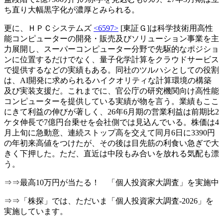
ち直り大幅黒字化が濃厚とみられる。
更に、ＨＰＣシステムズ
<6597>
[東証Ｇ]は科学技術用高性
能コンピューターの開発・販売及びソリューション事業を主
力展開し、スーパーコンピューター分野で先駆的なポジショ
ンに位置するだけでなく、量子化学計算をクラウドサービス
で提供するなどの実績もある。同社のツルハシとしての役割
は、AI開発に求められるハイクオリティな計算環境の構築
及び実装支援だ。これまでに、官公庁の研究機関向け高性能
コンピューターを提供している実績が物を言う。業績もここ
にきて利益の伸びが著しく、26年6月期の営業利益は前期比2
ケタ伸長で7億円台乗せを会社側では見込んでいる。株価は4
月上旬に急動意、連続ストップ高を交えて同月6日に3390円
の年初来高値をつけたが、その後は目先筋の利食い急ぎで大
きく下押した。ただ、直近は中段もみ合いを放れる気配も漂
う。
⇒⇒最高10万円が当たる！ 「個人投資家大調査」を実施中
⇒⇒「株探」では、ただいま「個人投資家大調査-2026」を
実施しています。