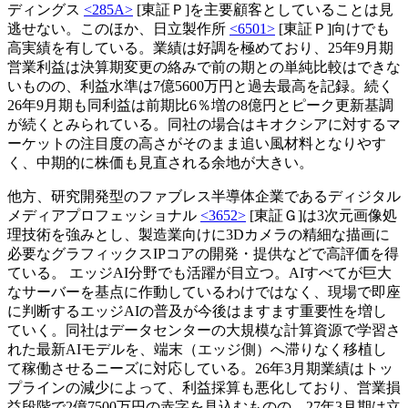
ディングス
<285A>
[東証Ｐ]を主要顧客としていることは見
逃せない。このほか、日立製作所
<6501>
[東証Ｐ]向けでも
高実績を有している。業績は好調を極めており、25年9月期
営業利益は決算期変更の絡みで前の期との単純比較はできな
いものの、利益水準は7億5600万円と過去最高を記録。続く
26年9月期も同利益は前期比6％増の8億円とピーク更新基調
が続くとみられている。同社の場合はキオクシアに対するマ
ーケットの注目度の高さがそのまま追い風材料となりやす
く、中期的に株価も見直される余地が大きい。
他方、研究開発型のファブレス半導体企業であるディジタル
メディアプロフェッショナル
<3652>
[東証Ｇ]は3次元画像処
理技術を強みとし、製造業向けに3Dカメラの精細な描画に
必要なグラフィックスIPコアの開発・提供などで高評価を得
ている。 エッジAI分野でも活躍が目立つ。AIすべてが巨大
なサーバーを基点に作動しているわけではなく、現場で即座
に判断するエッジAIの普及が今後はますます重要性を増し
ていく。同社はデータセンターの大規模な計算資源で学習さ
れた最新AIモデルを、端末（エッジ側）へ滞りなく移植し
て稼働させるニーズに対応している。26年3月期業績はトッ
プラインの減少によって、利益採算も悪化しており、営業損
益段階で2億7500万円の赤字を見込むものの、27年3月期は立