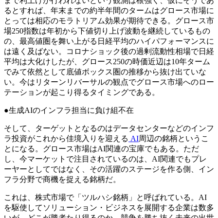
まで利上げが行われないという観測は根強く、仮にそうであ
るとすれば、年末までの約半年間のタームはグロース市場に
とっては相応のモラトリアム効果が期待できる。グロース市
場250指数は年初から下値切り上げ波動を継続しているもの
の、最高値圏を舞い上がる日経平均のハイパフォーマンスに
は遠く及ばない。コロナショック後の過剰流動性相場で日経
平均は大化けしたが、グロース250の時価近辺は10年ターム
でみて依然として底値ボックス圏の推移から抜け出ていな
い。今はリターンリバーサルの観点でグロース市場へのロー
テーションが起こり得るタイミングである。
●生成AIのインフラ担当に負け組不在
そして、ターゲットとなるのはデータセンターなどのインフ
ラ投資がこれから佳境入りを迎える
AI
周辺の銘柄というこ
とになる。グロース市場はAI関連の宝庫でもある。ただ
し、今マーケットで注目されているのは、AI関連でもプレ
ーヤーとしてではなく、その活躍のステージを作る側、イン
フラ分野で商機を捉える銘柄だ。
これは、株式市場で「ツルハシ銘柄」と呼ばれている。AI
を駆使してソリューション・ビジネスを展開する企業は数多
いが、どこが勝者たり得るのか、競争を勝ち抜く未来の出世