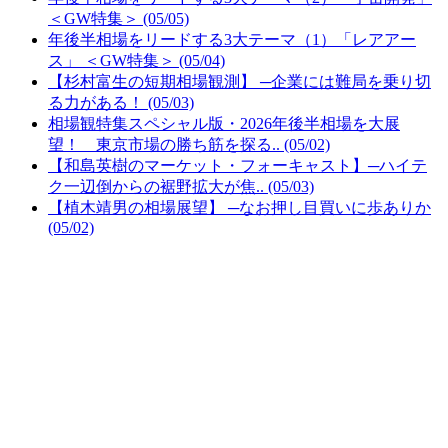
＜GW特集＞ (05/05)
年後半相場をリードする3大テーマ（1）「レアアー
ス」 ＜GW特集＞ (05/04)
【杉村富生の短期相場観測】 ─企業には難局を乗り切
る力がある！ (05/03)
相場観特集スペシャル版・2026年後半相場を大展
望！ 東京市場の勝ち筋を探る.. (05/02)
【和島英樹のマーケット・フォーキャスト】─ハイテ
ク一辺倒からの裾野拡大が焦.. (05/03)
【植木靖男の相場展望】 ─なお押し目買いに歩ありか
(05/02)