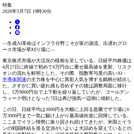
特集
2026年5月7日 19時30分
―生成AI革命はインフラ分野こそが富の源流、出遅れグロ
ース市場が草刈り場に―
東京株式市場が大活況の様相を呈している。日経平均株価は
4月27日に終値で初めて6万円台に乗せ最高値を更新、リスク
オンの流れを鮮明とした。その際、指数寄与度の高いAI・
半導体関連
の主力株を中心に異彩人気を博する銘柄が続出し
た。さすがに買い疲れ感も否めずその後は調整局面に移行
し、5万9000円台で上下動を繰り返していたが、ゴールデン
ウィーク明けとなった7日は再び強気一辺倒に傾斜した。
この日、日経平均は3000円を大幅に上回る急騰でザラ場に6
万3000円まで一気に駆け上がり最高値街道に回帰している。
ここまでイラン情勢に振り回され続けてきたが、米国とイラ
ンの戦闘終結を巡る交渉がいよいよ大詰めを迎えているとの