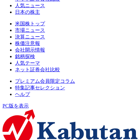
人気ニュース
日本の株主
米国株トップ
市場ニュース
決算ニュース
株価注意報
会社開示情報
銘柄探検
人気テーマ
ネット証券会社比較
プレミアム会員限定コラム
特集記事セレクション
ヘルプ
PC版を表示