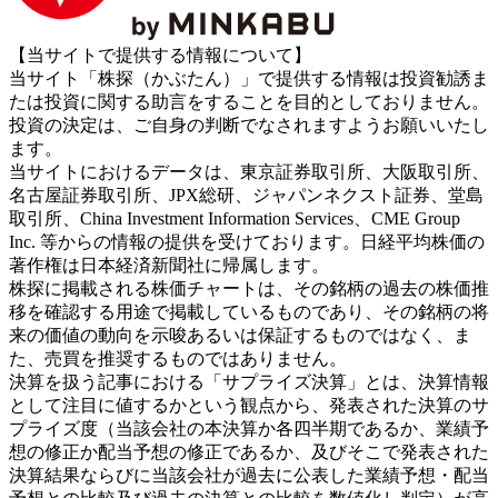
【当サイトで提供する情報について】
当サイト「株探（かぶたん）」で提供する情報は投資勧誘ま
たは投資に関する助言をすることを目的としておりません。
投資の決定は、ご自身の判断でなされますようお願いいたし
ます。
当サイトにおけるデータは、東京証券取引所、大阪取引所、
名古屋証券取引所、JPX総研、ジャパンネクスト証券、堂島
取引所、China Investment Information Services、CME Group
Inc. 等からの情報の提供を受けております。日経平均株価の
著作権は日本経済新聞社に帰属します。
株探に掲載される株価チャートは、その銘柄の過去の株価推
移を確認する用途で掲載しているものであり、その銘柄の将
来の価値の動向を示唆あるいは保証するものではなく、ま
た、売買を推奨するものではありません。
決算を扱う記事における「サプライズ決算」とは、決算情報
として注目に値するかという観点から、発表された決算のサ
プライズ度（当該会社の本決算か各四半期であるか、業績予
想の修正か配当予想の修正であるか、及びそこで発表された
決算結果ならびに当該会社が過去に公表した業績予想・配当