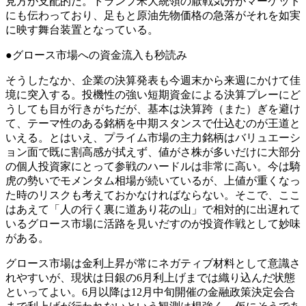
見方が支配的だ。トランプ米大統領の厭戦気分がマーケット
にも伝わっており、足もと原油先物価格の急落がそれを如実
に映す舞台装置となっている。
●グロース市場への資金流入も秒読み
そうしたなか、企業の決算発表も今週末から来週にかけて佳
境に突入する。投機性の強い短期資金による決算プレーにど
うしても目が行きがちだが、基本は決算跨（また）ぎを避け
て、テーマ性のある銘柄を中期スタンスで仕込むのが王道と
いえる。とはいえ、プライム市場の主力銘柄はバリュエーシ
ョン面で既に割高感が拭えず、値がさ株が多いだけに大部分
の個人投資家にとって参戦のハードルは非常に高い。今は騎
虎の勢いでモメンタム相場が続いているが、上値が重くなっ
た時のリスクも考えておかなければならない。そこで、ここ
はあえて「人の行く裏に道あり花の山」で相対的に出遅れて
いるグロース市場に活路を見いだすのが投資作戦として妙味
がある。
グロース市場は金利上昇が常にネガティブ材料として意識さ
れやすいが、現状は日銀の6月利上げまでは織り込んだ状態
といってよい。6月以降は12月中旬開催の金融政策決定会合