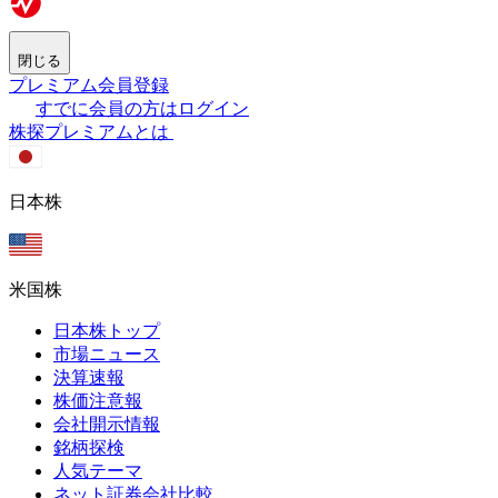
閉じる
プレミアム会員登録
すでに会員の方はログイン
株探プレミアムとは
日本株
米国株
日本株トップ
市場ニュース
決算速報
株価注意報
会社開示情報
銘柄探検
人気テーマ
ネット証券会社比較