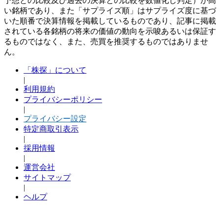
予想との比較及び過去の決算との比較を数値化し判定）が高
い銘柄であり、また「サプライズ順」はサプライズ度に基づ
いた順番で決算情報を掲載しているものであり、記事に掲載
されている各銘柄の将来の価値の動向を示唆あるいは保証す
るものではなく、また、売買を推奨するものではありませ
ん。
「株探」について
|
利用規約
プライバシーポリシー
|
プライバシー設定
特定商取引表示
|
採用情報
|
運営会社
サイトマップ
|
ヘルプ