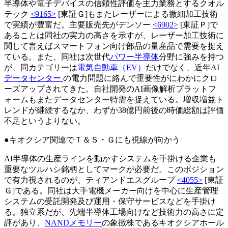
半導体や電子デバイスの信頼性評価を主力業務とするクオル
テック
<9165>
[東証Ｇ]もまたレーザーによる微細加工技術
で実績が豊富だ。主要販売先がデンソー
<6902>
[東証Ｐ]で
あることは同社の実力の高さを示すが、レーザー加工技術に
関して言えばスマートフォン向け部品の量産品で需要を捉え
ている。また、同社は次世代
パワー半導体
分野に強みを持つ
が、同カテゴリーは
電気自動車（EV）
だけでなく、近年AI
データセンター
の電力問題に絡んで重要性がにわかにクロ
ーズアップされてきた。自社開発のAI画像解析プラットフ
ォームもまたデータセンター特需を捉えている。増収増益ト
レンドが継続するなか、わずか38億円前後の時価総額は評価
不足というよりない。
●キオクシア関連でＴ＆Ｓ・Ｇにも視線が向かう
AI半導体の生産ラインを動かすシステムを手掛ける企業も
重要なツルハシ銘柄としてマークが必要だ。このポジション
で有力視されるのが、ティアンドエスグループ
<4055>
[東証
Ｇ]である。同社は大手電機メーカー向けを中心に生産管理
システムの受託開発及び運用・保守サービスなどを手掛け
る。独立系だが、先端半導体工場向けなど技術力の高さに定
評があり、
NANDメモリー
の象徴株であるキオクシアホール