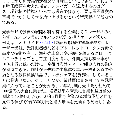
てここから変身銘柄が相次ぐ可能性も否定できない。何より
も時価総額を考えた場合、テンバガーを達成するのはグロー
ス上場銘柄の特権といっても過言ではなく、要は玉石混交の
市場でいかにして玉を拾い上げるかという審美眼の問題なの
である。
光学分野で独自の展開材料を有する企業はＱＤレーザのみな
らず、AIインフラのツルハシの役割を担うケースが多い。
例えば、オキサイド
<6521>
[東証Ｇ]は酸化物単結晶や、レ
ーザー光源、光計測機器などオプトエレクトロニクス分野で
高度な技術を有し、海外売上高比率が8割を超えるグローバ
ルニッチトップとして注目度が高い。外国人持ち株比率が
10％未満と低いだけに、今後は海外マネーの組み入れの動き
が期待できる。同社が最先端の半導体ウエハー検査装置で必
須となる波長変換結晶で、世界シェアをほぼ独占しているこ
とは見逃せない。そうしたなか、業績面に目を向けても飛躍
期に入っていることが分かる。26年2月期は売上高が初めて
100億円の大台に乗せた。増収効果を背景に営業利益は前の
期比で4.3倍化したが、27年2月期も営業72％増益予想と目を
見張る伸びで9億3300万円と過去最高を更新する見通しにあ
る。