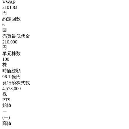
VWAP
2101.83
円
約定回数
6
回
売買最低代金
210,000
円
単元株数
100
株
時価総額
96.1
億円
発行済株式数
4,578,000
株
PTS
始値
ー
(ー)
高値