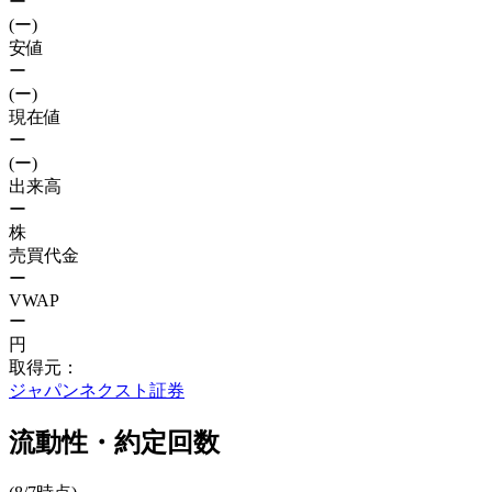
ー
(ー)
安値
ー
(ー)
現在値
ー
(ー)
出来高
ー
株
売買代金
ー
VWAP
ー
円
取得元：
ジャパンネクスト証券
流動性・約定回数