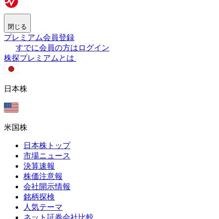
閉じる
プレミアム会員登録
すでに会員の方はログイン
株探プレミアムとは
日本株
米国株
日本株トップ
市場ニュース
決算速報
株価注意報
会社開示情報
銘柄探検
人気テーマ
ネット証券会社比較