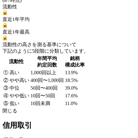
(8/7時点)
流動性
直近1年平均
直近1年最高
流動性の高さを測る基準について
下記のように5段階に分類しています。
年間平均
銘柄
流動性
約定回数
構成比率
① 高い
1,000回以上
13.9%
② やや高い
400回〜1,000回
18.5%
③ 中位
50回〜400回
39.0%
④ やや低い
10回〜50回
17.6%
⑤ 低い
10回未満
11.0%
閉じる
信用取引