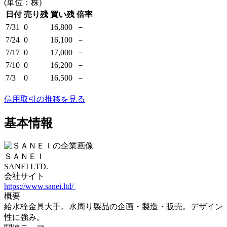
(単位：株)
日付
売り残
買い残
倍率
7/31
0
16,800
－
7/24
0
16,100
－
7/17
0
17,000
－
7/10
0
16,200
－
7/3
0
16,500
－
信用取引の推移を見る
基本情報
ＳＡＮＥＩ
SANEI LTD.
会社サイト
https://www.sanei.ltd/
概要
給水栓金具大手。水周り製品の企画・製造・販売。デザイン
性に強み。