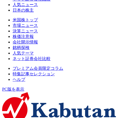
人気ニュース
日本の株主
米国株トップ
市場ニュース
決算ニュース
株価注意報
会社開示情報
銘柄探検
人気テーマ
ネット証券会社比較
プレミアム会員限定コラム
特集記事セレクション
ヘルプ
PC版を表示