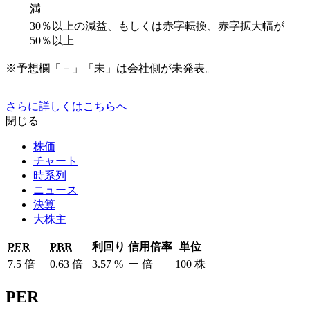
満
30％以上の減益、もしくは赤字転換、赤字拡大幅が
50％以上
※予想欄「－」「未」は会社側が未発表。
さらに詳しくはこちらへ
閉じる
株価
チャート
時系列
ニュース
決算
大株主
PER
PBR
利回り
信用倍率
単位
7.5
倍
0.63
倍
3.57
%
ー
倍
100
株
PER