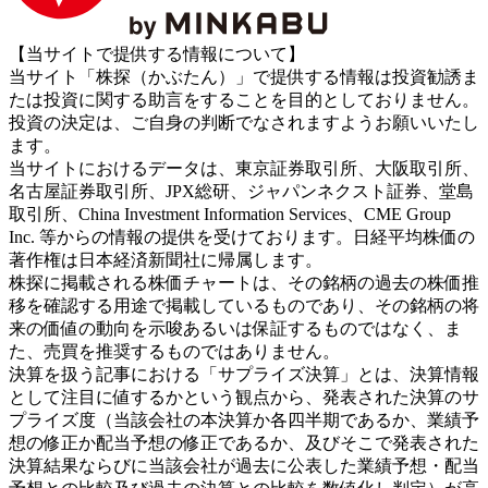
【当サイトで提供する情報について】
当サイト「株探（かぶたん）」で提供する情報は投資勧誘ま
たは投資に関する助言をすることを目的としておりません。
投資の決定は、ご自身の判断でなされますようお願いいたし
ます。
当サイトにおけるデータは、東京証券取引所、大阪取引所、
名古屋証券取引所、JPX総研、ジャパンネクスト証券、堂島
取引所、China Investment Information Services、CME Group
Inc. 等からの情報の提供を受けております。日経平均株価の
著作権は日本経済新聞社に帰属します。
株探に掲載される株価チャートは、その銘柄の過去の株価推
移を確認する用途で掲載しているものであり、その銘柄の将
来の価値の動向を示唆あるいは保証するものではなく、ま
た、売買を推奨するものではありません。
決算を扱う記事における「サプライズ決算」とは、決算情報
として注目に値するかという観点から、発表された決算のサ
プライズ度（当該会社の本決算か各四半期であるか、業績予
想の修正か配当予想の修正であるか、及びそこで発表された
決算結果ならびに当該会社が過去に公表した業績予想・配当