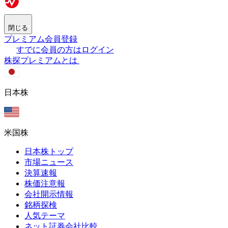
閉じる
プレミアム会員登録
すでに会員の方はログイン
株探プレミアムとは
日本株
米国株
日本株トップ
市場ニュース
決算速報
株価注意報
会社開示情報
銘柄探検
人気テーマ
ネット証券会社比較