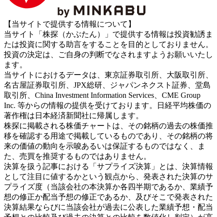
【当サイトで提供する情報について】
当サイト「株探（かぶたん）」で提供する情報は投資勧誘ま
たは投資に関する助言をすることを目的としておりません。
投資の決定は、ご自身の判断でなされますようお願いいたし
ます。
当サイトにおけるデータは、東京証券取引所、大阪取引所、
名古屋証券取引所、JPX総研、ジャパンネクスト証券、堂島
取引所、China Investment Information Services、CME Group
Inc. 等からの情報の提供を受けております。日経平均株価の
著作権は日本経済新聞社に帰属します。
株探に掲載される株価チャートは、その銘柄の過去の株価推
移を確認する用途で掲載しているものであり、その銘柄の将
来の価値の動向を示唆あるいは保証するものではなく、ま
た、売買を推奨するものではありません。
決算を扱う記事における「サプライズ決算」とは、決算情報
として注目に値するかという観点から、発表された決算のサ
プライズ度（当該会社の本決算か各四半期であるか、業績予
想の修正か配当予想の修正であるか、及びそこで発表された
決算結果ならびに当該会社が過去に公表した業績予想・配当