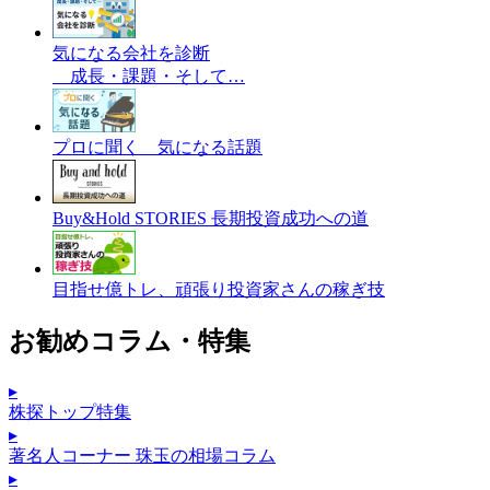
気になる会社を診断
成長・課題・そして…
プロに聞く 気になる話題
Buy&Hold STORIES 長期投資成功への道
目指せ億トレ、頑張り投資家さんの稼ぎ技
お勧めコラム・特集
▸
株探トップ特集
▸
著名人コーナー 珠玉の相場コラム
▸