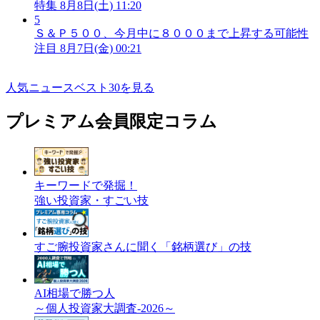
特集
8月8日(土) 11:20
5
Ｓ＆Ｐ５００、今月中に８０００まで上昇する可能性
注目
8月7日(金) 00:21
人気ニュースベスト30を見る
プレミアム会員限定コラム
キーワードで発掘！
強い投資家・すごい技
すご腕投資家さんに聞く「銘柄選び」の技
AI相場で勝つ人
～個人投資家大調査-2026～