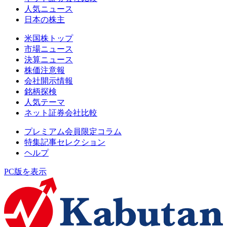
人気ニュース
日本の株主
米国株トップ
市場ニュース
決算ニュース
株価注意報
会社開示情報
銘柄探検
人気テーマ
ネット証券会社比較
プレミアム会員限定コラム
特集記事セレクション
ヘルプ
PC版を表示