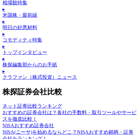
相場観特集
▸
米国株・最前線
▸
明日の好悪材料
▸
コモディティ特集
▸
トップインタビュー
▸
株探編集部からのお手紙
▸
クラファン（株式投資）ニュース
株探証券会社比較
ネット証券比較ランキング
おすすめの証券会社は？各社の手数料・取引ツールやサービ
スを徹底比較！
NISAおすすめ証券会社
NISA(ニーサ)を始めるならどこ？NISAおすすめ銘柄・証券
会社をランキング！