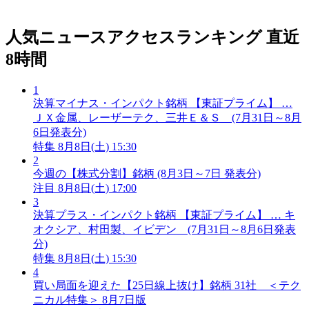
人気ニュースアクセスランキング
直近
8時間
1
決算マイナス・インパクト銘柄 【東証プライム】 …
ＪＸ金属、レーザーテク、三井Ｅ＆Ｓ (7月31日～8月
6日発表分)
特集
8月8日(土) 15:30
2
今週の【株式分割】銘柄 (8月3日～7日 発表分)
注目
8月8日(土) 17:00
3
決算プラス・インパクト銘柄 【東証プライム】 … キ
オクシア、村田製、イビデン (7月31日～8月6日発表
分)
特集
8月8日(土) 15:30
4
買い局面を迎えた【25日線上抜け】銘柄 31社 ＜テク
ニカル特集＞ 8月7日版