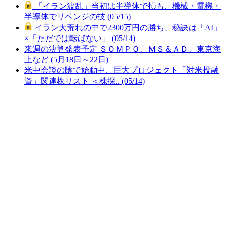
「イラン波乱」当初は半導体で損も、機械・電機・
半導体でリベンジの技 (05/15)
イラン大荒れの中で2300万円の勝ち、秘訣は「AI」
×「ただでは転ばない」 (05/14)
来週の決算発表予定 ＳＯＭＰＯ、ＭＳ＆ＡＤ、東京海
上など (5月18日～22日)
米中会談の陰で始動中、巨大プロジェクト「対米投融
資」関連株リスト ＜株探.. (05/14)