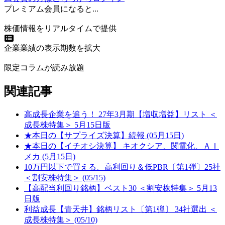
プレミアム会員になると...
株価情報をリアルタイムで提供
企業業績の表示期数を拡大
限定コラムが読み放題
関連記事
高成長企業を追う！ 27年3月期【増収増益】リスト ＜
成長株特集＞ 5月15日版
★本日の【サプライズ決算】続報 (05月15日)
★本日の【イチオシ決算】 キオクシア、関電化、ＡＩ
メカ (5月15日)
10万円以下で買える、高利回り＆低PBR〔第1弾〕25社
＜割安株特集＞ (05/15)
【高配当利回り銘柄】ベスト30 ＜割安株特集＞ 5月13
日版
利益成長【青天井】銘柄リスト〔第1弾〕 34社選出 ＜
成長株特集＞ (05/10)