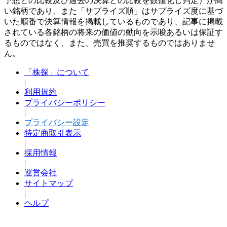
予想との比較及び過去の決算との比較を数値化し判定）が高
い銘柄であり、また「サプライズ順」はサプライズ度に基づ
いた順番で決算情報を掲載しているものであり、記事に掲載
されている各銘柄の将来の価値の動向を示唆あるいは保証す
るものではなく、また、売買を推奨するものではありませ
ん。
「株探」について
|
利用規約
プライバシーポリシー
|
プライバシー設定
特定商取引表示
|
採用情報
|
運営会社
サイトマップ
|
ヘルプ