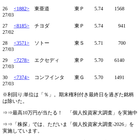
26
<1882>
東亜道 東Ｐ 5.74 1568
27/03
27
<8185>
チヨダ 東Ｐ 5.74 941
27/02
28
<3571>
ソトー 東Ｓ 5.71 700
27/03
29
<7278>
エクセディ 東Ｐ 5.70 6140
27/03
30
<7374>
コンフインタ 東Ｇ 5.70 1491
27/03
※利回り:単位は「％」。期末権利付き最終日を過ぎた銘柄
は除いた。
⇒⇒最高10万円が当たる！ 「個人投資家大調査」を実施中
⇒⇒「株探」では、ただいま「個人投資家大調査-2026」を
実施しています。