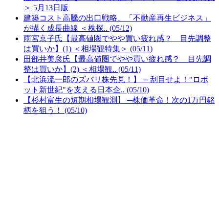
＞ 5月13日版
建築コスト高騰の出口戦略、「不動産再生ビジネス」
が描く成長曲線 ＜株探.. (05/12)
雨宮京子氏【最高値圏でやや買い疲れ感？ 目先調整
は買いか】(1) ＜相場観特集＞ (05/11)
田部井美彦氏【最高値圏でやや買い疲れ感？ 目先調
整は買いか】(2) ＜相場観.. (05/11)
【北浜流一郎のズバリ株先見！】 ─ 刮目せよ！"ロボ
ット新世紀"を支える日本企.. (05/10)
【杉村富生の短期相場観測】 ─株価革命！次の1万円銘
柄を狙う！ (05/10)