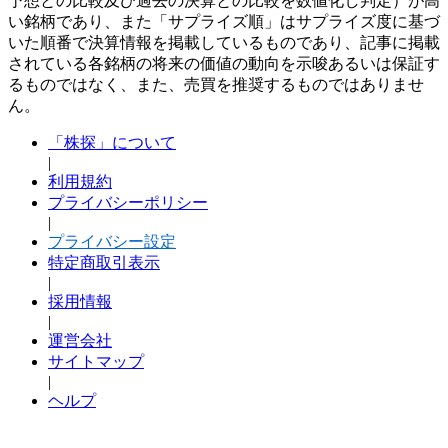
予想との比較及び過去の決算との比較を数値化し判定）が高
い銘柄であり、また「サプライズ順」はサプライズ度に基づ
いた順番で決算情報を掲載しているものであり、記事に掲載
されている各銘柄の将来の価値の動向を示唆あるいは保証す
るものではなく、また、売買を推奨するものではありませ
ん。
「株探」について
|
利用規約
プライバシーポリシー
|
プライバシー設定
特定商取引表示
|
採用情報
|
運営会社
サイトマップ
|
ヘルプ