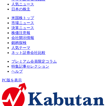
人気ニュース
日本の株主
米国株トップ
市場ニュース
決算ニュース
株価注意報
会社開示情報
銘柄探検
人気テーマ
ネット証券会社比較
プレミアム会員限定コラム
特集記事セレクション
ヘルプ
PC版を表示