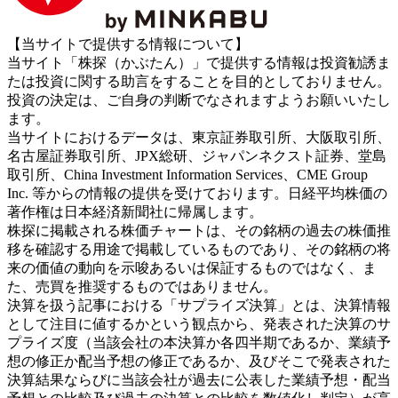
【当サイトで提供する情報について】
当サイト「株探（かぶたん）」で提供する情報は投資勧誘ま
たは投資に関する助言をすることを目的としておりません。
投資の決定は、ご自身の判断でなされますようお願いいたし
ます。
当サイトにおけるデータは、東京証券取引所、大阪取引所、
名古屋証券取引所、JPX総研、ジャパンネクスト証券、堂島
取引所、China Investment Information Services、CME Group
Inc. 等からの情報の提供を受けております。日経平均株価の
著作権は日本経済新聞社に帰属します。
株探に掲載される株価チャートは、その銘柄の過去の株価推
移を確認する用途で掲載しているものであり、その銘柄の将
来の価値の動向を示唆あるいは保証するものではなく、ま
た、売買を推奨するものではありません。
決算を扱う記事における「サプライズ決算」とは、決算情報
として注目に値するかという観点から、発表された決算のサ
プライズ度（当該会社の本決算か各四半期であるか、業績予
想の修正か配当予想の修正であるか、及びそこで発表された
決算結果ならびに当該会社が過去に公表した業績予想・配当