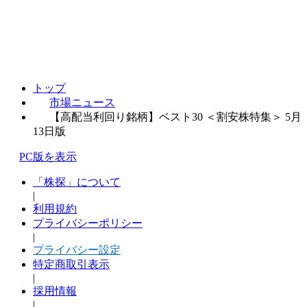
トップ
市場ニュース
【高配当利回り銘柄】ベスト30 ＜割安株特集＞ 5月
13日版
PC版を表示
「株探」について
|
利用規約
プライバシーポリシー
|
プライバシー設定
特定商取引表示
|
採用情報
|