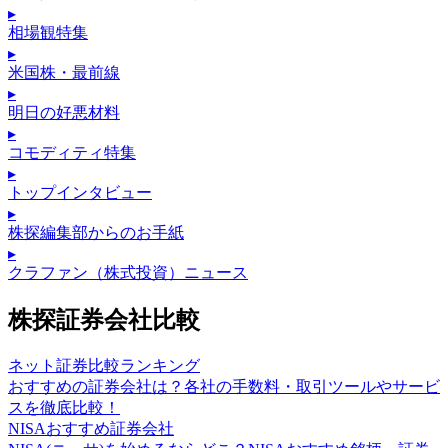
▸
相場観特集
▸
米国株・最前線
▸
明日の好悪材料
▸
コモディティ特集
▸
トップインタビュー
▸
株探編集部からのお手紙
▸
クラファン（株式投資）ニュース
株探証券会社比較
ネット証券比較ランキング
おすすめの証券会社は？各社の手数料・取引ツールやサービ
スを徹底比較！
NISAおすすめ証券会社