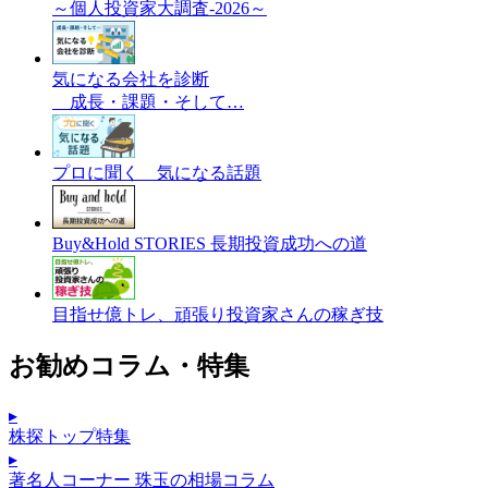
～個人投資家大調査-2026～
気になる会社を診断
成長・課題・そして…
プロに聞く 気になる話題
Buy&Hold STORIES 長期投資成功への道
目指せ億トレ、頑張り投資家さんの稼ぎ技
お勧めコラム・特集
▸
株探トップ特集
▸
著名人コーナー 珠玉の相場コラム