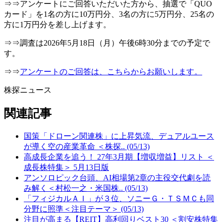
⇒⇒アンケートにご回答いただいた方から、抽選で「QUO
カード」を1名の方に10万円分、3名の方に5万円分、25名の
方に1万円分を差し上げます。
⇒⇒調査は2026年5月18日（月）午後6時30分までの予定で
す。
⇒⇒
アンケートのご回答は、こちらからお願いします。
株探ニュース
関連記事
国策「ドローン関連株」に上昇気流、デュアルユース
が導く空の産業革命 ＜株探.. (05/13)
高成長企業を追う！ 27年3月期【増収増益】リスト ＜
成長株特集＞ 5月13日版
アンソロピック台頭、AI相場第2章の主役交代劇を読
み解く＜村松一之・米国株.. (05/13)
「フィジカルＡＩ」が３位、ソニーＧ・ＴＳＭＣも同
分野に照準＜注目テーマ＞ (05/13)
注目が高まる【REIT】高利回りベスト30 ＜割安株特集