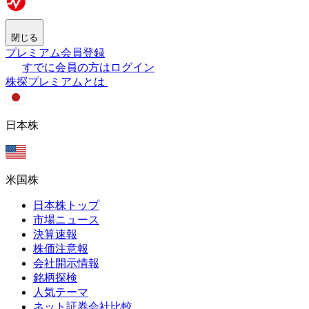
閉じる
プレミアム会員登録
すでに会員の方はログイン
株探プレミアムとは
日本株
米国株
日本株トップ
市場ニュース
決算速報
株価注意報
会社開示情報
銘柄探検
人気テーマ
ネット証券会社比較