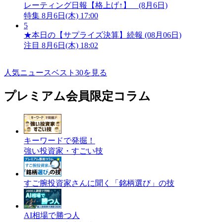
レーティング日報【格上げ↑】 (8月6日)
特集
8月6日(木) 17:00
5
★本日の【サプライズ決算】続報 (08月06日)
注目
8月6日(木) 18:02
人気ニュースベスト30を見る
プレミアム会員限定コラム
キーワードで発掘！
強い投資家・すごい技
すご腕投資家さんに聞く「銘柄選び」の技
AI相場で勝つ人