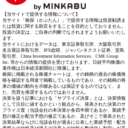
【当サイトで提供する情報について】
当サイト「株探（かぶたん）」で提供する情報は投資勧誘ま
たは投資に関する助言をすることを目的としておりません。
投資の決定は、ご自身の判断でなされますようお願いいたし
ます。
当サイトにおけるデータは、東京証券取引所、大阪取引所、
名古屋証券取引所、JPX総研、ジャパンネクスト証券、堂島
取引所、China Investment Information Services、CME Group
Inc. 等からの情報の提供を受けております。日経平均株価の
著作権は日本経済新聞社に帰属します。
株探に掲載される株価チャートは、その銘柄の過去の株価推
移を確認する用途で掲載しているものであり、その銘柄の将
来の価値の動向を示唆あるいは保証するものではなく、ま
た、売買を推奨するものではありません。
決算を扱う記事における「サプライズ決算」とは、決算情報
として注目に値するかという観点から、発表された決算のサ
プライズ度（当該会社の本決算か各四半期であるか、業績予
想の修正か配当予想の修正であるか、及びそこで発表された
決算結果ならびに当該会社が過去に公表した業績予想・配当