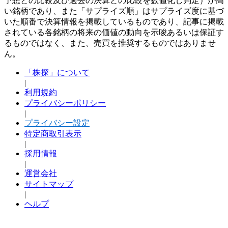
予想との比較及び過去の決算との比較を数値化し判定）が高
い銘柄であり、また「サプライズ順」はサプライズ度に基づ
いた順番で決算情報を掲載しているものであり、記事に掲載
されている各銘柄の将来の価値の動向を示唆あるいは保証す
るものではなく、また、売買を推奨するものではありませ
ん。
「株探」について
|
利用規約
プライバシーポリシー
|
プライバシー設定
特定商取引表示
|
採用情報
|
運営会社
サイトマップ
|
ヘルプ