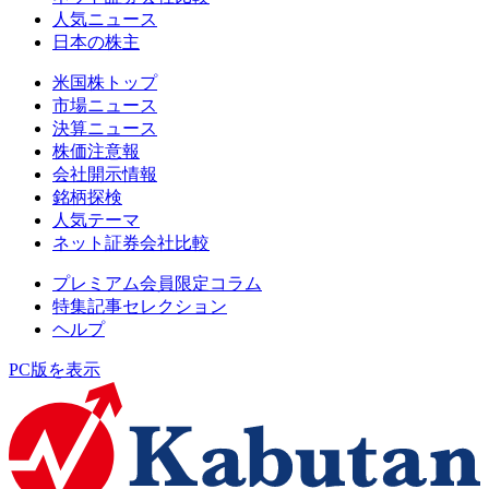
人気ニュース
日本の株主
米国株トップ
市場ニュース
決算ニュース
株価注意報
会社開示情報
銘柄探検
人気テーマ
ネット証券会社比較
プレミアム会員限定コラム
特集記事セレクション
ヘルプ
PC版を表示