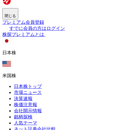
閉じる
プレミアム会員登録
すでに会員の方はログイン
株探プレミアムとは
日本株
米国株
日本株トップ
市場ニュース
決算速報
株価注意報
会社開示情報
銘柄探検
人気テーマ
ネット証券会社比較