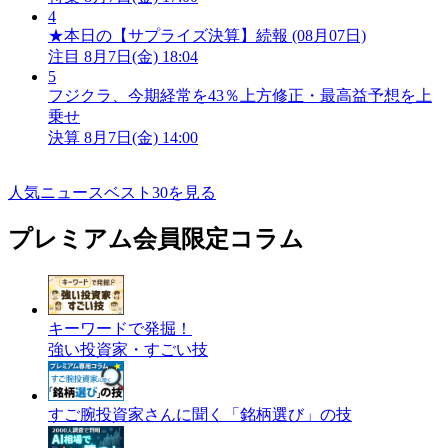
4
★本日の【サプライズ決算】続報 (08月07日)
注目
8月7日(金) 18:04
5
フジクラ、今期経常を43％上方修正・最高益予想を上
乗せ
決算
8月7日(金) 14:00
人気ニュースベスト30を見る
プレミアム会員限定コラム
キーワードで発掘！
強い投資家・すごい技
すご腕投資家さんに聞く「銘柄選び」の技