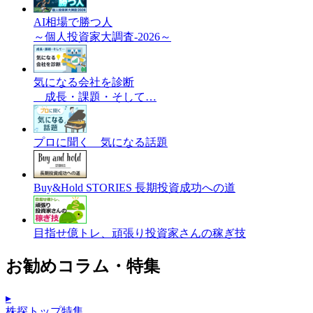
AI相場で勝つ人
～個人投資家大調査-2026～
気になる会社を診断
成長・課題・そして…
プロに聞く 気になる話題
Buy&Hold STORIES 長期投資成功への道
目指せ億トレ、頑張り投資家さんの稼ぎ技
お勧めコラム・特集
▸
株探トップ特集