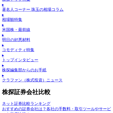
▸
著名人コーナー 珠玉の相場コラム
▸
相場観特集
▸
米国株・最前線
▸
明日の好悪材料
▸
コモディティ特集
▸
トップインタビュー
▸
株探編集部からのお手紙
▸
クラファン（株式投資）ニュース
株探証券会社比較
ネット証券比較ランキング
おすすめの証券会社は？各社の手数料・取引ツールやサービ