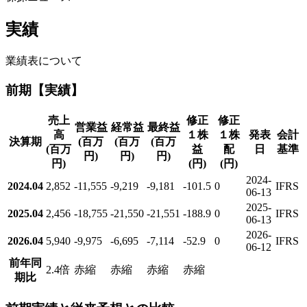
実績
業績表について
前期【実績】
売上
修正
修正
営業益
経常益
最終益
高
１株
１株
発表
会計
決算期
(百万
(百万
(百万
(百万
益
配
日
基準
円)
円)
円)
円)
(円)
(円)
2024-
2024.04
2,852
-11,555
-9,219
-9,181
-101.5
0
IFRS
06-13
2025-
2025.04
2,456
-18,755
-21,550
-21,551
-188.9
0
IFRS
06-13
2026-
2026.04
5,940
-9,975
-6,695
-7,114
-52.9
0
IFRS
06-12
前年同
2.4倍
赤縮
赤縮
赤縮
赤縮
期比