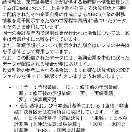
績情報は、東京証券取引所が提供する適時開示情報伝達シス
テム(TDnet)において、上場企業が公表する決算短信と同時
に配信されたその企業自身の作成によるXBRL(企業の財務
情報を電子開示するための世界標準言語)に基づいたデータ
をそのまま使用しています。
同一の会計基準内で規則変更が行われた場合については、変
更は考慮せずに比較を行っています。
また、業績予想がレンジで開示された場合はレンジの中央値
を予想値として採用しています。
なお、この配信されたデータには、新興企業を中心に誤った
データが配信される場合が希にあります。
投資判断の参考にされる場合は、より正確な決算短信のPDF
ファイルを併せてご確認くださいますようお願いします。
・「予」：予想業績、「旧」：修正前の予想業績、
「新」：修正後の予想業績、「実」：実績業績、
「変」：決算期変更
・ 会計基準および日本会計基準における［連結／非連
結］決算区分は右端項目に表記しています。 「連
結」：日本会計基準［連結決算］、「単独」：日本会
計基準［非連結決算(単独決算)］、「米国」：米国会
計基準、「IFRS」：国際会計基準