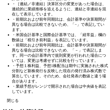
・［連結／非連結］決算区分の変更があった場合は、
連続的に業績推移を追えるように、連結と非連結を混
在して表示しています。
・前期比および前年同期比は、会計基準や決算期間が
異なる場合は比較できないため、「−」で表記してい
ます。
・米国会計基準と国際会計基準では、「経常益」欄の
数値は「税引き前利益」を表記しています。
・前期比および前年同期比は、会計基準や決算期間が
異なる場合は比較できないため、「－」で表記しま
す。同一の会計基準内で規則変更が行われた場合につ
いては、変更は考慮せずに比較を行っています。
・予想１株利益、予想1株配当は期中に実施された株式
分割など新株発行を反映した現在の発行済み株式数で
算出しています。そのため、会社発表の数値と違う場
合があります。
・業績予想がレンジで開示された場合は中央値を表記
しています。
閉じる