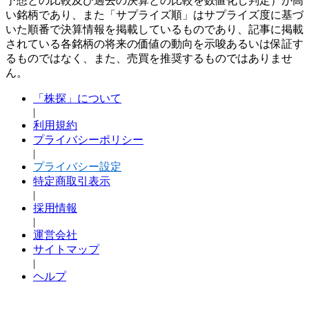
予想との比較及び過去の決算との比較を数値化し判定）が高
い銘柄であり、また「サプライズ順」はサプライズ度に基づ
いた順番で決算情報を掲載しているものであり、記事に掲載
されている各銘柄の将来の価値の動向を示唆あるいは保証す
るものではなく、また、売買を推奨するものではありませ
ん。
「株探」について
|
利用規約
プライバシーポリシー
|
プライバシー設定
特定商取引表示
|
採用情報
|
運営会社
サイトマップ
|
ヘルプ