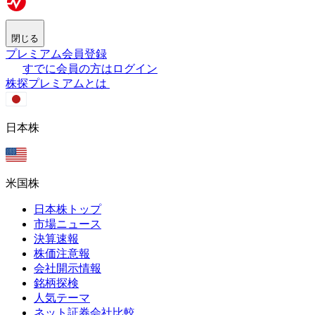
閉じる
プレミアム会員登録
すでに会員の方はログイン
株探プレミアムとは
日本株
米国株
日本株トップ
市場ニュース
決算速報
株価注意報
会社開示情報
銘柄探検
人気テーマ
ネット証券会社比較