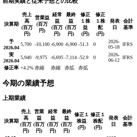
前期実績と従来予想との比較
売上
経常
最終
修正
修正
営業益
高
益
益
１株
１株
発表
会計
決算期
(百万
(百万
(百万
(百万
益
配
日
基準
円)
円)
円)
円)
(円)
(円)
予
2026-
5,700
-10,100
-6,900
-6,900
-51.3
0
IFRS
05-18
2026.04
実
2026-
5,940
-9,975
-6,695
-7,114
-52.9
0
IFRS
06-12
2026.04
修正率
+4.2
%
赤縮
赤縮
赤拡
赤拡
今期の業績予想
上期業績
売上
営業
経常
最終
修正１
修正１
高
益
益
益
発表
会計
決算期
株益
株配
(百万
(百万
(百万
(百万
日
基準
(円)
(円)
円)
円)
円)
円)