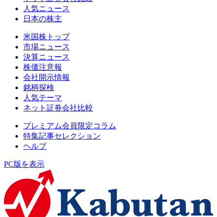
人気ニュース
日本の株主
米国株トップ
市場ニュース
決算ニュース
株価注意報
会社開示情報
銘柄探検
人気テーマ
ネット証券会社比較
プレミアム会員限定コラム
特集記事セレクション
ヘルプ
PC版を表示