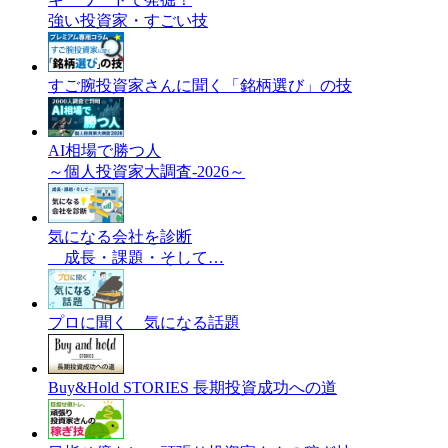
強い投資家・すごい技
すご腕投資家さんに聞く「銘柄選び」の技
AI相場で勝つ人
～個人投資家大調査-2026～
気になる会社を診断
成長・課題・そして…
プロに聞く 気になる話題
Buy&Hold STORIES 長期投資成功への道