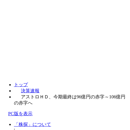
トップ
決算速報
アストロＨＤ、今期最終は96億円の赤字～106億円
の赤字へ
PC版を表示
「株探」について