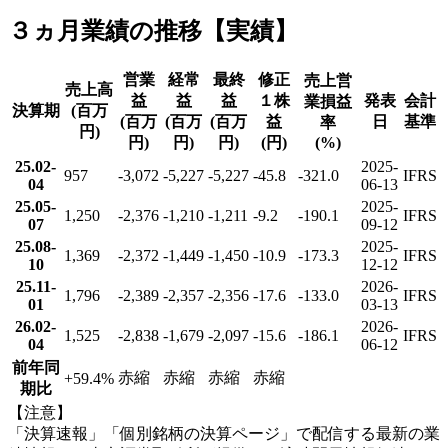
３ヵ月業績の推移【実績】
営業
経常
最終
修正
売上営
売上高
益
益
益
１株
発表
会計
業損益
決算期
(百万
(百万
(百万
(百万
益
日
基準
率
円)
円)
円)
円)
(円)
(%)
25.02-
2025-
957
-3,072
-5,227
-5,227
-45.8
-321.0
IFRS
04
06-13
25.05-
2025-
1,250
-2,376
-1,210
-1,211
-9.2
-190.1
IFRS
07
09-12
25.08-
2025-
1,369
-2,372
-1,449
-1,450
-10.9
-173.3
IFRS
10
12-12
25.11-
2026-
1,796
-2,389
-2,357
-2,356
-17.6
-133.0
IFRS
01
03-13
26.02-
2026-
1,525
-2,838
-1,679
-2,097
-15.6
-186.1
IFRS
04
06-12
前年同
赤縮
赤縮
赤縮
赤縮
+59.4
%
期比
【注意】
「決算速報」「個別銘柄の決算ページ」で配信する最新の業