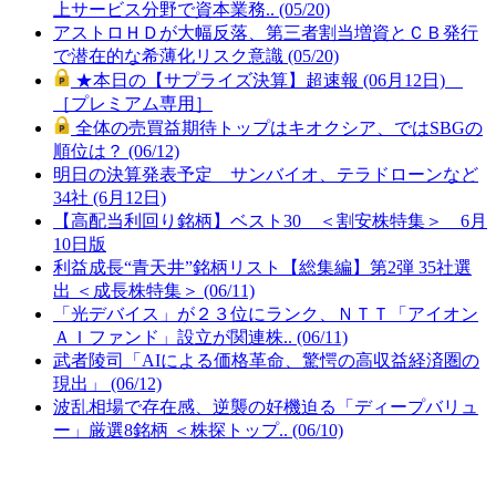
上サービス分野で資本業務.. (05/20)
アストロＨＤが大幅反落、第三者割当増資とＣＢ発行
で潜在的な希薄化リスク意識 (05/20)
★本日の【サプライズ決算】超速報 (06月12日)
［プレミアム専用］
全体の売買益期待トップはキオクシア、ではSBGの
順位は？ (06/12)
明日の決算発表予定 サンバイオ、テラドローンなど
34社 (6月12日)
【高配当利回り銘柄】ベスト30 ＜割安株特集＞ 6月
10日版
利益成長“青天井”銘柄リスト【総集編】第2弾 35社選
出 ＜成長株特集＞ (06/11)
「光デバイス」が２３位にランク、ＮＴＴ「アイオン
ＡＩファンド」設立が関連株.. (06/11)
武者陵司「AIによる価格革命、驚愕の高収益経済圏の
現出」 (06/12)
波乱相場で存在感、逆襲の好機迫る「ディープバリュ
ー」厳選8銘柄 ＜株探トップ.. (06/10)