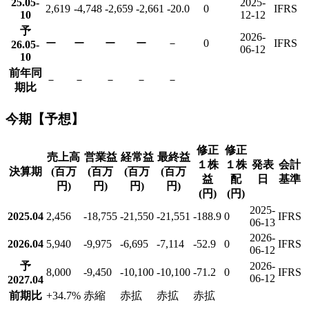
25.05-
2025-
2,619
-4,748
-2,659
-2,661
-20.0
0
IFRS
10
12-12
予
2026-
ー
ー
ー
ー
－
0
IFRS
26.05-
06-12
10
前年同
－
－
－
－
－
期比
今期【予想】
修正
修正
売上高
営業益
経常益
最終益
１株
１株
発表
会計
決算期
(百万
(百万
(百万
(百万
益
配
日
基準
円)
円)
円)
円)
(円)
(円)
2025-
2025.04
2,456
-18,755
-21,550
-21,551
-188.9
0
IFRS
06-13
2026-
2026.04
5,940
-9,975
-6,695
-7,114
-52.9
0
IFRS
06-12
予
2026-
8,000
-9,450
-10,100
-10,100
-71.2
0
IFRS
06-12
2027.04
前期比
+34.7
%
赤縮
赤拡
赤拡
赤拡