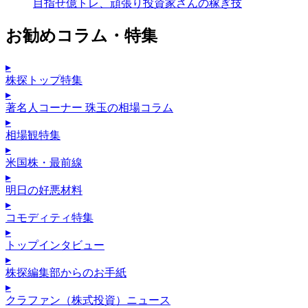
目指せ億トレ、頑張り投資家さんの稼ぎ技
お勧めコラム・特集
▸
株探トップ特集
▸
著名人コーナー 珠玉の相場コラム
▸
相場観特集
▸
米国株・最前線
▸
明日の好悪材料
▸
コモディティ特集
▸
トップインタビュー
▸
株探編集部からのお手紙
▸
クラファン（株式投資）ニュース