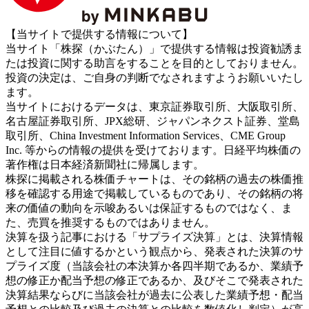
【当サイトで提供する情報について】
当サイト「株探（かぶたん）」で提供する情報は投資勧誘ま
たは投資に関する助言をすることを目的としておりません。
投資の決定は、ご自身の判断でなされますようお願いいたし
ます。
当サイトにおけるデータは、東京証券取引所、大阪取引所、
名古屋証券取引所、JPX総研、ジャパンネクスト証券、堂島
取引所、China Investment Information Services、CME Group
Inc. 等からの情報の提供を受けております。日経平均株価の
著作権は日本経済新聞社に帰属します。
株探に掲載される株価チャートは、その銘柄の過去の株価推
移を確認する用途で掲載しているものであり、その銘柄の将
来の価値の動向を示唆あるいは保証するものではなく、ま
た、売買を推奨するものではありません。
決算を扱う記事における「サプライズ決算」とは、決算情報
として注目に値するかという観点から、発表された決算のサ
プライズ度（当該会社の本決算か各四半期であるか、業績予
想の修正か配当予想の修正であるか、及びそこで発表された
決算結果ならびに当該会社が過去に公表した業績予想・配当