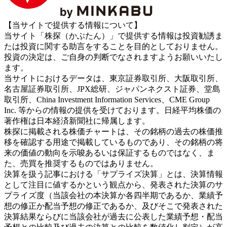
【当サイトで提供する情報について】
当サイト「株探（かぶたん）」で提供する情報は投資勧誘ま
たは投資に関する助言をすることを目的としておりません。
投資の決定は、ご自身の判断でなされますようお願いいたし
ます。
当サイトにおけるデータは、東京証券取引所、大阪取引所、
名古屋証券取引所、JPX総研、ジャパンネクスト証券、堂島
取引所、China Investment Information Services、CME Group
Inc. 等からの情報の提供を受けております。日経平均株価の
著作権は日本経済新聞社に帰属します。
株探に掲載される株価チャートは、その銘柄の過去の株価推
移を確認する用途で掲載しているものであり、その銘柄の将
来の価値の動向を示唆あるいは保証するものではなく、ま
た、売買を推奨するものではありません。
決算を扱う記事における「サプライズ決算」とは、決算情報
として注目に値するかという観点から、発表された決算のサ
プライズ度（当該会社の本決算か各四半期であるか、業績予
想の修正か配当予想の修正であるか、及びそこで発表された
決算結果ならびに当該会社が過去に公表した業績予想・配当