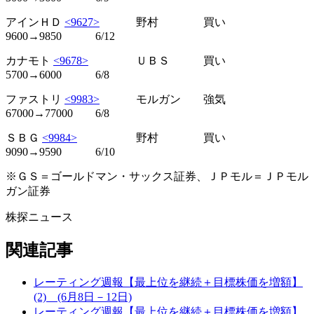
アインＨＤ
<9627>
野村 買い
9600→9850 6/12
カナモト
<9678>
ＵＢＳ 買い
5700→6000 6/8
ファストリ
<9983>
モルガン 強気
67000→77000 6/8
ＳＢＧ
<9984>
野村 買い
9090→9590 6/10
※ＧＳ＝ゴールドマン・サックス証券、ＪＰモル＝ＪＰモル
ガン証券
株探ニュース
関連記事
レーティング週報【最上位を継続＋目標株価を増額】
(2) (6月8日－12日)
レーティング週報【最上位を継続＋目標株価を増額】