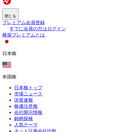
閉じる
プレミアム会員登録
すでに会員の方はログイン
株探プレミアムとは
日本株
米国株
日本株トップ
市場ニュース
決算速報
株価注意報
会社開示情報
銘柄探検
人気テーマ
ネット証券会社比較