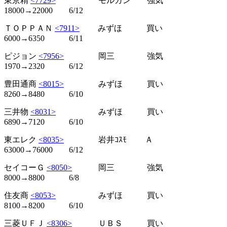
東京精
<7729>
モルガン 強気
18000→22000 6/12
ＴＯＰＰＡＮ
<7911>
みずほ 買い
6000→6350 6/11
ピジョン
<7956>
岡三 強気
1970→2320 6/12
豊田通商
<8015>
みずほ 買い
8260→8480 6/10
三井物
<8031>
みずほ 買い
6890→7120 6/10
東エレク
<8035>
岩井ｺｽﾓ Ａ
63000→76000 6/12
セイコーＧ
<8050>
岡三 強気
8000→8800 6/8
住友商
<8053>
みずほ 買い
8100→8200 6/10
三菱ＵＦＪ
<8306>
ＵＢＳ 買い