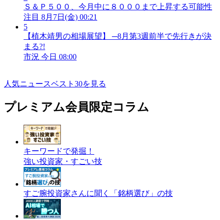
Ｓ＆Ｐ５００、今月中に８０００まで上昇する可能性
注目
8月7日(金) 00:21
5
【植木靖男の相場展望】 ─8月第3週前半で先行きが決
まる?!
市況
今日 08:00
人気ニュースベスト30を見る
プレミアム会員限定コラム
キーワードで発掘！
強い投資家・すごい技
すご腕投資家さんに聞く「銘柄選び」の技