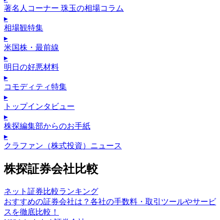
著名人コーナー 珠玉の相場コラム
▸
相場観特集
▸
米国株・最前線
▸
明日の好悪材料
▸
コモディティ特集
▸
トップインタビュー
▸
株探編集部からのお手紙
▸
クラファン（株式投資）ニュース
株探証券会社比較
ネット証券比較ランキング
おすすめの証券会社は？各社の手数料・取引ツールやサービ
スを徹底比較！