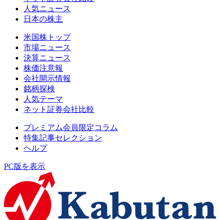
人気ニュース
日本の株主
米国株トップ
市場ニュース
決算ニュース
株価注意報
会社開示情報
銘柄探検
人気テーマ
ネット証券会社比較
プレミアム会員限定コラム
特集記事セレクション
ヘルプ
PC版を表示