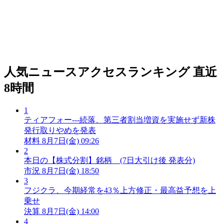
人気ニュースアクセスランキング
直近
8時間
1
ティアフォー---続落、第三者割当増資を実施せず新株
発行取りやめを発表
材料
8月7日(金) 09:26
2
本日の【株式分割】銘柄 (7日大引け後 発表分)
市況
8月7日(金) 18:50
3
フジクラ、今期経常を43％上方修正・最高益予想を上
乗せ
決算
8月7日(金) 14:00
4