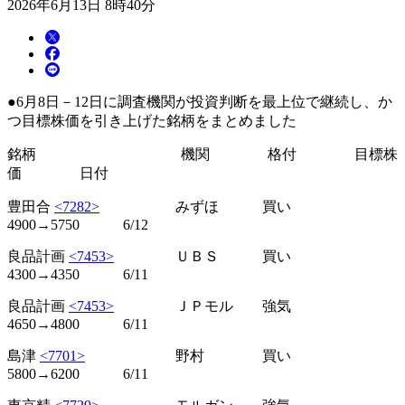
2026年6月13日 8時40分
●6月8日－12日に調査機関が投資判断を最上位で継続し、か
つ目標株価を引き上げた銘柄をまとめました
銘柄 機関 格付 目標株
価 日付
豊田合
<7282>
みずほ 買い
4900→5750 6/12
良品計画
<7453>
ＵＢＳ 買い
4300→4350 6/11
良品計画
<7453>
ＪＰモル 強気
4650→4800 6/11
島津
<7701>
野村 買い
5800→6200 6/11