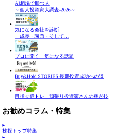
AI相場で勝つ人
～個人投資家大調査-2026～
気になる会社を診断
成長・課題・そして…
プロに聞く 気になる話題
Buy&Hold STORIES 長期投資成功への道
目指せ億トレ、頑張り投資家さんの稼ぎ技
お勧めコラム・特集
▸
株探トップ特集
▸