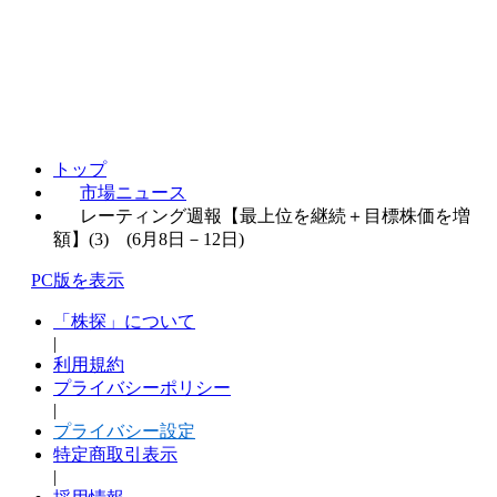
トップ
市場ニュース
レーティング週報【最上位を継続＋目標株価を増
額】(3) (6月8日－12日)
PC版を表示
「株探」について
|
利用規約
プライバシーポリシー
|
プライバシー設定
特定商取引表示
|