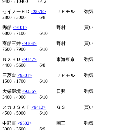
9400→10400 6/12
セイノーＨＤ
<9076>
ＪＰモル 強気
2800→3000 6/8
郵船
<9101>
野村 買い
6800→7100 6/10
商船三井
<9104>
野村 買い
7600→7900 6/10
ＮＸＨＤ
<9147>
東海東京 強気
4400→5600 6/8
三菱倉
<9301>
ＪＰモル 強気
1500→1700 6/10
大栄環境
<9336>
日興 強気
3400→4000 6/10
スカＪＳＡＴ
<9412>
ＧＳ 買い
4500→5000 6/10
中部電
<9502>
岡三 強気
3000→3600 6/9