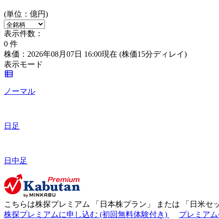
(単位：億円)
表示件数：
0
件
株価：2026年08月07日 16:00現在
(株価15分ディレイ)
表示モード
ノーマル
日足
日中足
こちらは株探プレミアム 「
日本株プラン
」 または 「
日米セ
株探プレミアムに申し込む
(初回無料体験付き)
プレミアム