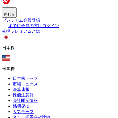
閉じる
プレミアム会員登録
すでに会員の方はログイン
株探プレミアムとは
日本株
米国株
日本株トップ
市場ニュース
決算速報
株価注意報
会社開示情報
銘柄探検
人気テーマ
ネット証券会社比較