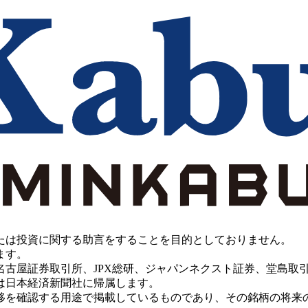
たは投資に関する助言をすることを目的としておりません。
ます。
PX総研、ジャパンネクスト証券、堂島取引所、China Investment 
は日本経済新聞社に帰属します。
移を確認する用途で掲載しているものであり、その銘柄の将来