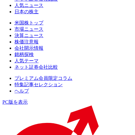
人気ニュース
日本の株主
米国株トップ
市場ニュース
決算ニュース
株価注意報
会社開示情報
銘柄探検
人気テーマ
ネット証券会社比較
プレミアム会員限定コラム
特集記事セレクション
ヘルプ
PC版を表示