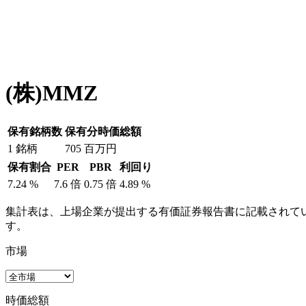
(株)MMZ
保有銘柄数
保有分時価総額
1
銘柄
705
百万円
保有割合
PER
PBR
利回り
7.24
%
7.6
倍
0.75
倍
4.89
%
集計表は、上場企業が提出する有価証券報告書に記載されてい
す。
市場
時価総額