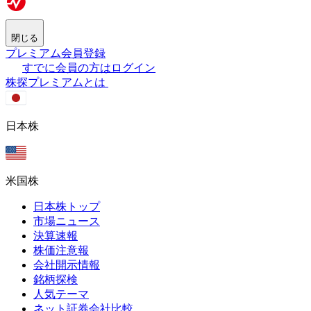
閉じる
プレミアム会員登録
すでに会員の方はログイン
株探プレミアムとは
日本株
米国株
日本株トップ
市場ニュース
決算速報
株価注意報
会社開示情報
銘柄探検
人気テーマ
ネット証券会社比較