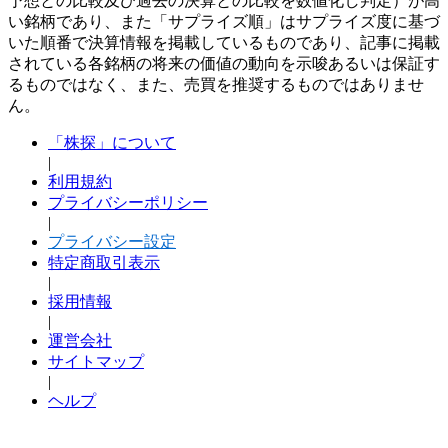
予想との比較及び過去の決算との比較を数値化し判定）が高
い銘柄であり、また「サプライズ順」はサプライズ度に基づ
いた順番で決算情報を掲載しているものであり、記事に掲載
されている各銘柄の将来の価値の動向を示唆あるいは保証す
るものではなく、また、売買を推奨するものではありませ
ん。
「株探」について
|
利用規約
プライバシーポリシー
|
プライバシー設定
特定商取引表示
|
採用情報
|
運営会社
サイトマップ
|
ヘルプ