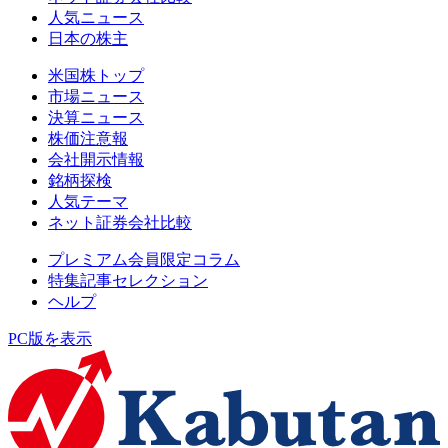
人気ニュース
日本の株主
米国株トップ
市場ニュース
決算ニュース
株価注意報
会社開示情報
銘柄探検
人気テーマ
ネット証券会社比較
プレミアム会員限定コラム
特集記事セレクション
ヘルプ
PC版を表示