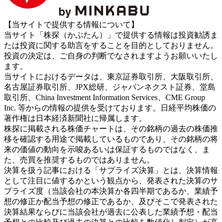
【当サイトで提供する情報について】
当サイト「株探（かぶたん）」で提供する情報は投資勧誘ま
たは投資に関する助言をすることを目的としておりません。
投資の決定は、ご自身の判断でなされますようお願いいたし
ます。
当サイトにおけるデータは、東京証券取引所、大阪取引所、
名古屋証券取引所、JPX総研、ジャパンネクスト証券、堂島
取引所、China Investment Information Services、CME Group
Inc. 等からの情報の提供を受けております。日経平均株価の
著作権は日本経済新聞社に帰属します。
株探に掲載される株価チャートは、その銘柄の過去の株価推
移を確認する用途で掲載しているものであり、その銘柄の将
来の価値の動向を示唆あるいは保証するものではなく、ま
た、売買を推奨するものではありません。
決算を扱う記事における「サプライズ決算」とは、決算情報
として注目に値するかという観点から、発表された決算のサ
プライズ度（当該会社の本決算か各四半期であるか、業績予
想の修正か配当予想の修正であるか、及びそこで発表された
決算結果ならびに当該会社が過去に公表した業績予想・配当