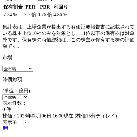
保有割合
PER
PBR
利回り
7.24
%
7.7
倍
0.76
倍
4.86
%
集計表は、上場企業が提出する有価証券報告書に記載されて
いる株主上位10社のみを対象とし、11位以下の保有株は対象
外です。保有株の時価総額は、この株主が保有する株の評価
額です。
市場
時価総額
(単位：億円)
表示件数：
0
件
株価：2026年08月06日 16:00現在
(株価15分ディレイ)
表示モード