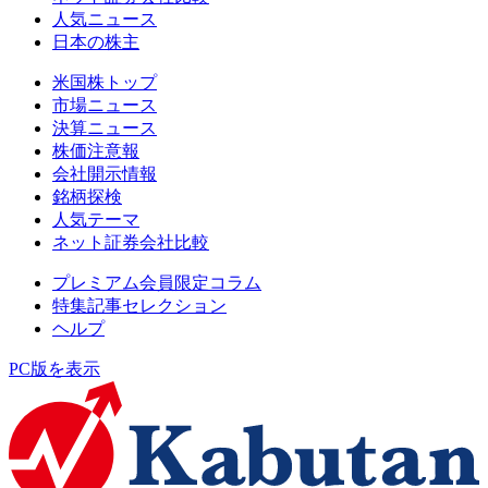
人気ニュース
日本の株主
米国株トップ
市場ニュース
決算ニュース
株価注意報
会社開示情報
銘柄探検
人気テーマ
ネット証券会社比較
プレミアム会員限定コラム
特集記事セレクション
ヘルプ
PC版を表示