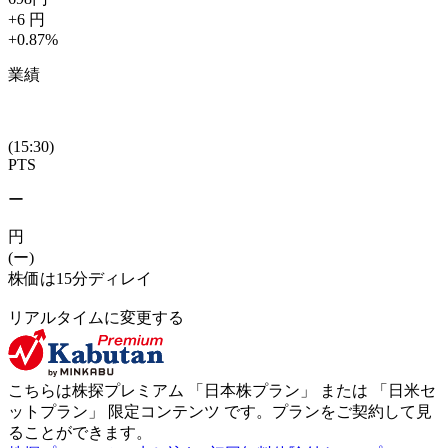
+6
円
+0.87
%
業績
(15:30)
PTS
ー
円
(ー)
株価は15分ディレイ
リアルタイムに変更する
こちらは株探プレミアム 「
日本株プラン
」 または 「
日米セ
ットプラン
」
限定コンテンツ
です。プランをご契約して見
ることができます。