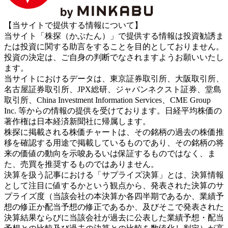
【当サイトで提供する情報について】
当サイト「株探（かぶたん）」で提供する情報は投資勧誘ま
たは投資に関する助言をすることを目的としておりません。
投資の決定は、ご自身の判断でなされますようお願いいたし
ます。
当サイトにおけるデータは、東京証券取引所、大阪取引所、
名古屋証券取引所、JPX総研、ジャパンネクスト証券、堂島
取引所、China Investment Information Services、CME Group
Inc. 等からの情報の提供を受けております。日経平均株価の
著作権は日本経済新聞社に帰属します。
株探に掲載される株価チャートは、その銘柄の過去の株価推
移を確認する用途で掲載しているものであり、その銘柄の将
来の価値の動向を示唆あるいは保証するものではなく、ま
た、売買を推奨するものではありません。
決算を扱う記事における「サプライズ決算」とは、決算情報
として注目に値するかという観点から、発表された決算のサ
プライズ度（当該会社の本決算か各四半期であるか、業績予
想の修正か配当予想の修正であるか、及びそこで発表された
決算結果ならびに当該会社が過去に公表した業績予想・配当