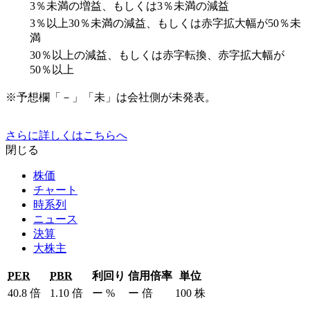
3％未満の増益、もしくは3％未満の減益
3％以上30％未満の減益、もしくは赤字拡大幅が50％未
満
30％以上の減益、もしくは赤字転換、赤字拡大幅が
50％以上
※予想欄「－」「未」は会社側が未発表。
さらに詳しくはこちらへ
閉じる
株価
チャート
時系列
ニュース
決算
大株主
PER
PBR
利回り
信用倍率
単位
40.8
倍
1.10
倍
ー
%
ー
倍
100
株