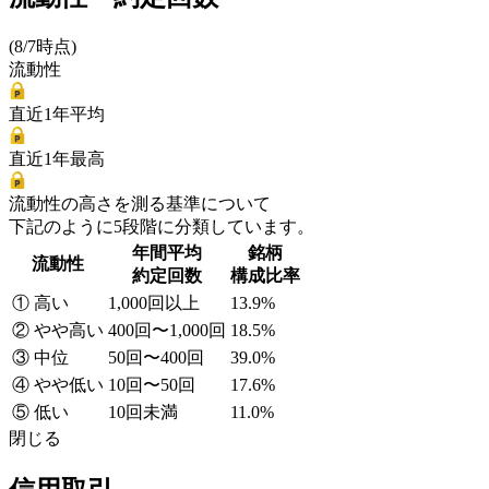
(8/7時点)
流動性
直近1年平均
直近1年最高
流動性の高さを測る基準について
下記のように5段階に分類しています。
年間平均
銘柄
流動性
約定回数
構成比率
① 高い
1,000回以上
13.9%
② やや高い
400回〜1,000回
18.5%
③ 中位
50回〜400回
39.0%
④ やや低い
10回〜50回
17.6%
⑤ 低い
10回未満
11.0%
閉じる