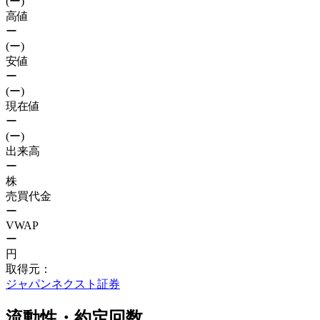
(ー)
高値
ー
(ー)
安値
ー
(ー)
現在値
ー
(ー)
出来高
ー
株
売買代金
ー
VWAP
ー
円
取得元：
ジャパンネクスト証券
流動性・約定回数