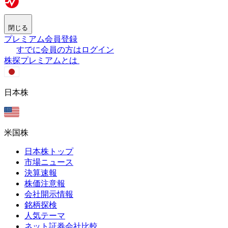
閉じる
プレミアム会員登録
すでに会員の方はログイン
株探プレミアムとは
日本株
米国株
日本株トップ
市場ニュース
決算速報
株価注意報
会社開示情報
銘柄探検
人気テーマ
ネット証券会社比較