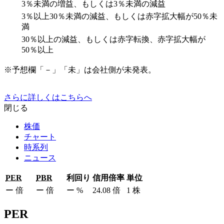
3％未満の増益、もしくは3％未満の減益
3％以上30％未満の減益、もしくは赤字拡大幅が50％未
満
30％以上の減益、もしくは赤字転換、赤字拡大幅が
50％以上
※予想欄「－」「未」は会社側が未発表。
さらに詳しくはこちらへ
閉じる
株価
チャート
時系列
ニュース
PER
PBR
利回り
信用倍率
単位
ー
倍
ー
倍
ー
%
24.08
倍
1
株
PER