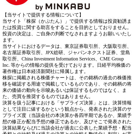
【当サイトで提供する情報について】
当サイト「株探（かぶたん）」で提供する情報は投資勧誘ま
たは投資に関する助言をすることを目的としておりません。
投資の決定は、ご自身の判断でなされますようお願いいたし
ます。
当サイトにおけるデータは、東京証券取引所、大阪取引所、
名古屋証券取引所、JPX総研、ジャパンネクスト証券、堂島
取引所、China Investment Information Services、CME Group
Inc. 等からの情報の提供を受けております。日経平均株価の
著作権は日本経済新聞社に帰属します。
株探に掲載される株価チャートは、その銘柄の過去の株価推
移を確認する用途で掲載しているものであり、その銘柄の将
来の価値の動向を示唆あるいは保証するものではなく、ま
た、売買を推奨するものではありません。
決算を扱う記事における「サプライズ決算」とは、決算情報
として注目に値するかという観点から、発表された決算のサ
プライズ度（当該会社の本決算か各四半期であるか、業績予
想の修正か配当予想の修正であるか、及びそこで発表された
決算結果ならびに当該会社が過去に公表した業績予想・配当