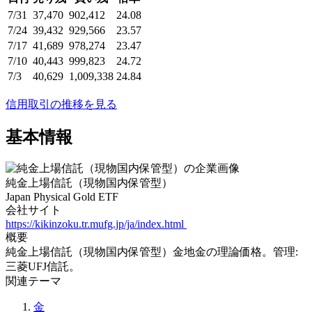
7/31
37,470
902,412
24.08
7/24
39,432
929,566
23.57
7/17
41,689
978,274
23.47
7/10
40,443
999,823
24.72
7/3
40,629
1,009,338
24.84
信用取引の推移を見る
基本情報
純金上場信託（現物国内保管型）
Japan Physical Gold ETF
会社サイト
https://kikinzoku.tr.mufg.jp/ja/index.html
概要
純金上場信託（現物国内保管型）金地金の理論価格。管理:
三菱UFJ信託。
関連テーマ
金