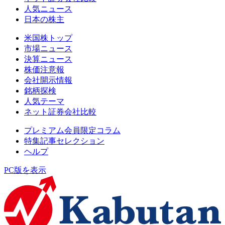
人気ニュース
日本の株主
米国株トップ
市場ニュース
決算ニュース
株価注意報
会社開示情報
銘柄探検
人気テーマ
ネット証券会社比較
プレミアム会員限定コラム
特集記事セレクション
ヘルプ
PC版を表示