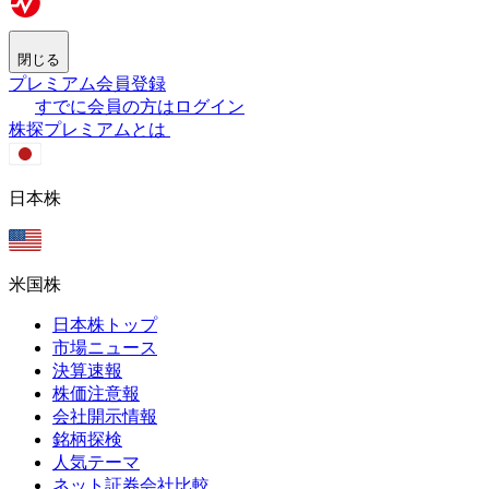
閉じる
プレミアム会員登録
すでに会員の方はログイン
株探プレミアムとは
日本株
米国株
日本株トップ
市場ニュース
決算速報
株価注意報
会社開示情報
銘柄探検
人気テーマ
ネット証券会社比較