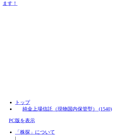
ます！
トップ
純金上場信託（現物国内保管型） (1540)
PC版を表示
「株探」について
|