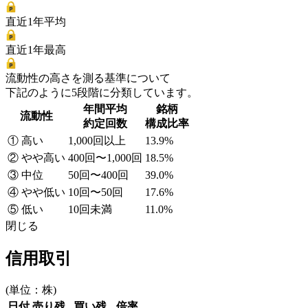
直近1年平均
直近1年最高
流動性の高さを測る基準について
下記のように5段階に分類しています。
年間平均
銘柄
流動性
約定回数
構成比率
① 高い
1,000回以上
13.9%
② やや高い
400回〜1,000回
18.5%
③ 中位
50回〜400回
39.0%
④ やや低い
10回〜50回
17.6%
⑤ 低い
10回未満
11.0%
閉じる
信用取引
(単位：株)
日付
売り残
買い残
倍率