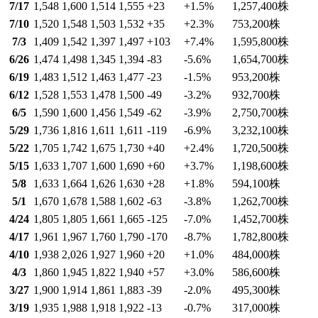
7/17
1,548
1,600
1,514
1,555
+23
+1.5
%
1,257,400
株
7/10
1,520
1,548
1,503
1,532
+35
+2.3
%
753,200
株
7/3
1,409
1,542
1,397
1,497
+103
+7.4
%
1,595,800
株
6/26
1,474
1,498
1,345
1,394
-83
-5.6
%
1,654,700
株
6/19
1,483
1,512
1,463
1,477
-23
-1.5
%
953,200
株
6/12
1,528
1,553
1,478
1,500
-49
-3.2
%
932,700
株
6/5
1,590
1,600
1,456
1,549
-62
-3.9
%
2,750,700
株
5/29
1,736
1,816
1,611
1,611
-119
-6.9
%
3,232,100
株
5/22
1,705
1,742
1,675
1,730
+40
+2.4
%
1,720,500
株
5/15
1,633
1,707
1,600
1,690
+60
+3.7
%
1,198,600
株
5/8
1,633
1,664
1,626
1,630
+28
+1.8
%
594,100
株
5/1
1,670
1,678
1,588
1,602
-63
-3.8
%
1,262,700
株
4/24
1,805
1,805
1,661
1,665
-125
-7.0
%
1,452,700
株
4/17
1,961
1,967
1,760
1,790
-170
-8.7
%
1,782,800
株
4/10
1,938
2,026
1,927
1,960
+20
+1.0
%
484,000
株
4/3
1,860
1,945
1,822
1,940
+57
+3.0
%
586,600
株
3/27
1,900
1,914
1,861
1,883
-39
-2.0
%
495,300
株
3/19
1,935
1,988
1,918
1,922
-13
-0.7
%
317,000
株