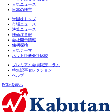
人気ニュース
日本の株主
米国株トップ
市場ニュース
決算ニュース
株価注意報
会社開示情報
銘柄探検
人気テーマ
ネット証券会社比較
プレミアム会員限定コラム
特集記事セレクション
ヘルプ
PC版を表示