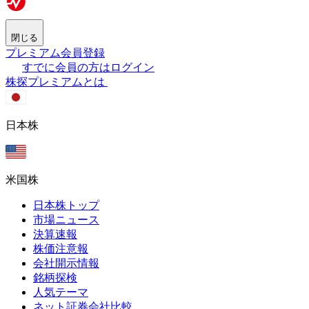
閉じる
プレミアム会員登録
すでに会員の方はログイン
株探プレミアムとは
日本株
米国株
日本株トップ
市場ニュース
決算速報
株価注意報
会社開示情報
銘柄探検
人気テーマ
ネット証券会社比較