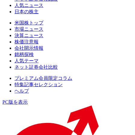
人気ニュース
日本の株主
米国株トップ
市場ニュース
決算ニュース
株価注意報
会社開示情報
銘柄探検
人気テーマ
ネット証券会社比較
プレミアム会員限定コラム
特集記事セレクション
ヘルプ
PC版を表示