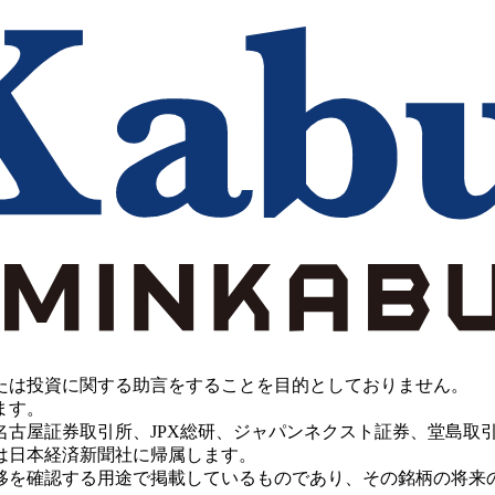
たは投資に関する助言をすることを目的としておりません。
ます。
PX総研、ジャパンネクスト証券、堂島取引所、China Investment 
は日本経済新聞社に帰属します。
移を確認する用途で掲載しているものであり、その銘柄の将来