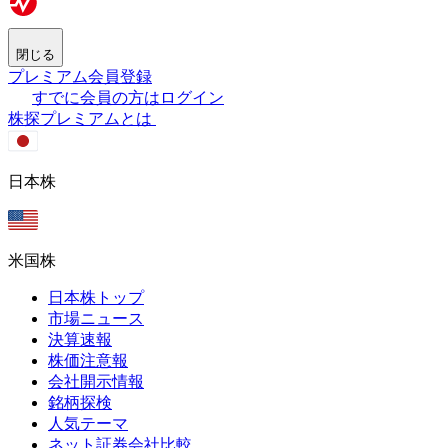
閉じる
プレミアム会員登録
すでに会員の方はログイン
株探プレミアムとは
日本株
米国株
日本株トップ
市場ニュース
決算速報
株価注意報
会社開示情報
銘柄探検
人気テーマ
ネット証券会社比較