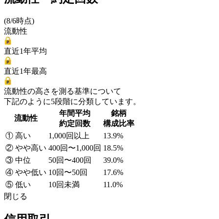
(8/6時点)
流動性
直近1年平均
直近1年最高
流動性の高さを測る基準について
下記のように5段階に分類しています。
年間平均
銘柄
流動性
約定回数
構成比率
① 高い
1,000回以上
13.9%
② やや高い
400回〜1,000回
18.5%
③ 中位
50回〜400回
39.0%
④ やや低い
10回〜50回
17.6%
⑤ 低い
10回未満
11.0%
閉じる