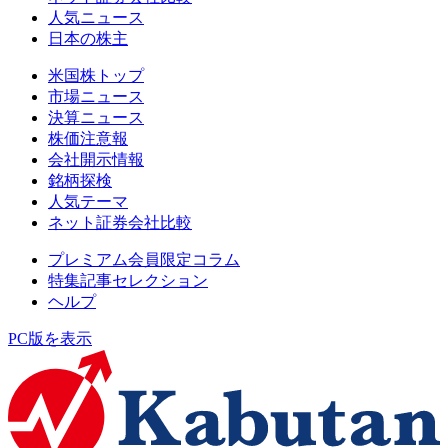
人気ニュース
日本の株主
米国株トップ
市場ニュース
決算ニュース
株価注意報
会社開示情報
銘柄探検
人気テーマ
ネット証券会社比較
プレミアム会員限定コラム
特集記事セレクション
ヘルプ
PC版を表示