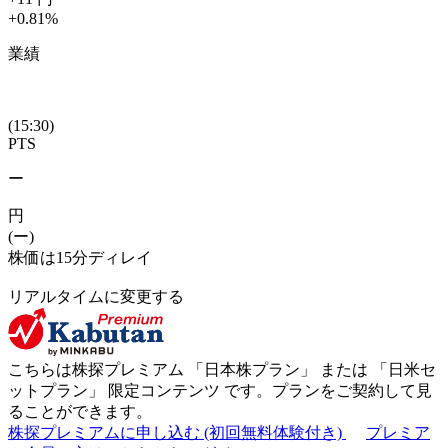
+0.81
%
業績
(15:30)
PTS
ー
円
(ー)
株価は15分ディレイ
リアルタイムに変更する
こちらは株探プレミアム 「
日本株プラン
」 または 「
日米セ
ットプラン
」
限定コンテンツ
です。プランをご契約して見
ることができます。
株探プレミアムに申し込む
(初回無料体験付き)
プレミア