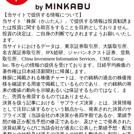
【当サイトで提供する情報について】
当サイト「株探（かぶたん）」で提供する情報は投資勧誘ま
たは投資に関する助言をすることを目的としておりません。
投資の決定は、ご自身の判断でなされますようお願いいたし
ます。
当サイトにおけるデータは、東京証券取引所、大阪取引所、
名古屋証券取引所、JPX総研、ジャパンネクスト証券、堂島
取引所、China Investment Information Services、CME Group
Inc. 等からの情報の提供を受けております。日経平均株価の
著作権は日本経済新聞社に帰属します。
株探に掲載される株価チャートは、その銘柄の過去の株価推
移を確認する用途で掲載しているものであり、その銘柄の将
来の価値の動向を示唆あるいは保証するものではなく、ま
た、売買を推奨するものではありません。
決算を扱う記事における「サプライズ決算」とは、決算情報
として注目に値するかという観点から、発表された決算のサ
プライズ度（当該会社の本決算か各四半期であるか、業績予
想の修正か配当予想の修正であるか、及びそこで発表された
決算結果ならびに当該会社が過去に公表した業績予想・配当