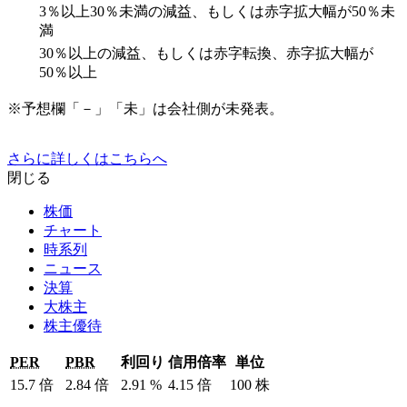
3％以上30％未満の減益、もしくは赤字拡大幅が50％未
満
30％以上の減益、もしくは赤字転換、赤字拡大幅が
50％以上
※予想欄「－」「未」は会社側が未発表。
さらに詳しくはこちらへ
閉じる
株価
チャート
時系列
ニュース
決算
大株主
株主優待
PER
PBR
利回り
信用倍率
単位
15.7
倍
2.84
倍
2.91
%
4.15
倍
100
株