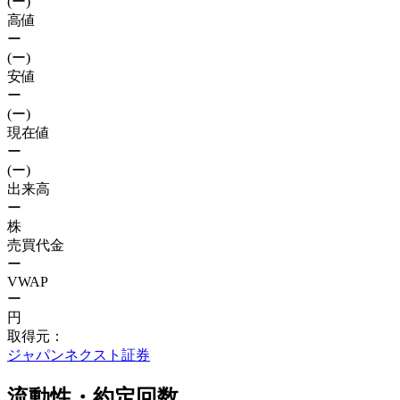
(ー)
高値
ー
(ー)
安値
ー
(ー)
現在値
ー
(ー)
出来高
ー
株
売買代金
ー
VWAP
ー
円
取得元：
ジャパンネクスト証券
流動性・約定回数