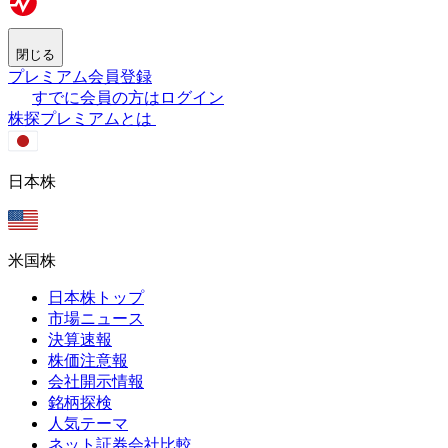
閉じる
プレミアム会員登録
すでに会員の方はログイン
株探プレミアムとは
日本株
米国株
日本株トップ
市場ニュース
決算速報
株価注意報
会社開示情報
銘柄探検
人気テーマ
ネット証券会社比較