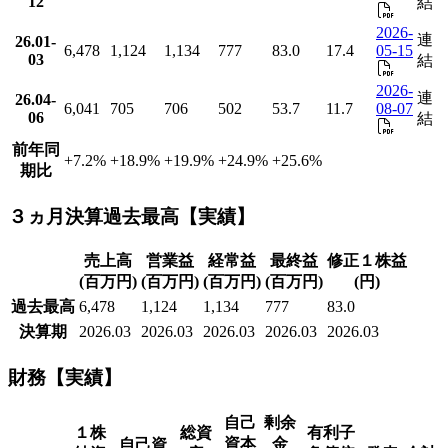
12
結
2026-
連
26.01-
6,478
1,124
1,134
777
83.0
17.4
05-15
03
結
2026-
連
26.04-
6,041
705
706
502
53.7
11.7
08-07
06
結
前年同
+7.2
%
+18.9
%
+19.9
%
+24.9
%
+25.6
%
期比
３ヵ月決算過去最高【実績】
売上高
営業益
経常益
最終益
修正１株益
(百万円)
(百万円)
(百万円)
(百万円)
(円)
過去最高
6,478
1,124
1,134
777
83.0
決算期
2026.03
2026.03
2026.03
2026.03
2026.03
財務【実績】
自己
剰余
１株
総資
有利子
資本
金
自己資