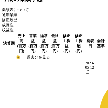
業績表について
通期業績
修正履歴
成長性
収益性
売上
営業
経常
最終
修正
修正
高
益
益
益
１株
１株
発表
会計
決算期
(百万
(百万
(百万
(百万
益
配
日
基準
円)
円)
円)
円)
(円)
(円)
過去分を見る
2023-
05-12