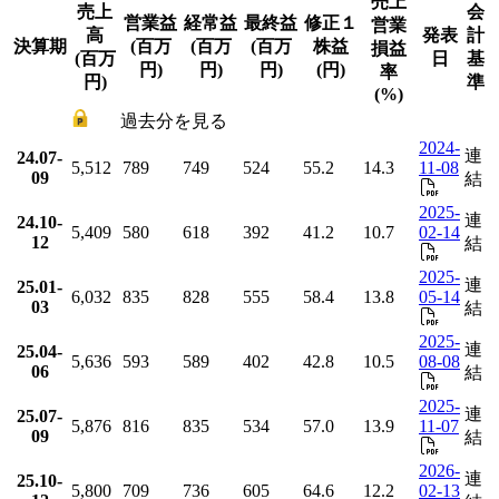
売上
売上
会
営業益
経常益
最終益
修正１
営業
高
発表
計
決算期
(百万
(百万
(百万
株益
損益
(百万
日
基
円)
円)
円)
(円)
率
円)
準
(%)
過去分を見る
2024-
連
24.07-
5,512
789
749
524
55.2
14.3
11-08
09
結
2025-
連
24.10-
5,409
580
618
392
41.2
10.7
02-14
12
結
2025-
連
25.01-
6,032
835
828
555
58.4
13.8
05-14
03
結
2025-
連
25.04-
5,636
593
589
402
42.8
10.5
08-08
06
結
2025-
連
25.07-
5,876
816
835
534
57.0
13.9
11-07
09
結
2026-
連
25.10-
5,800
709
736
605
64.6
12.2
02-13