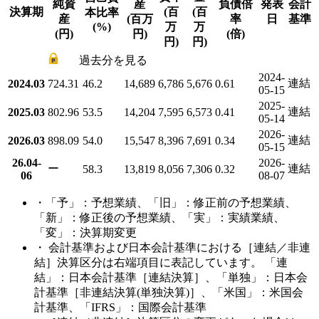
純資
産
負債倍
発表
会計
決算期
(百
(百
本比率
産
(百万
率
日
基準
(%)
万
万
(円)
円)
(倍)
円)
円)
過去分を見る
2024-
連結
2024.03
724.31
46.2
14,689
6,786
5,676
0.61
05-15
2025-
連結
2025.03
802.96
53.5
14,204
7,595
6,573
0.41
05-14
2026-
連結
2026.03
898.09
54.0
15,547
8,396
7,691
0.34
05-15
26.04-
2026-
ー
連結
58.3
13,819
8,056
7,306
0.32
06
08-07
・「予」：予想業績、「旧」：修正前の予想業績、
「新」：修正後の予想業績、「実」：実績業績、
「変」：決算期変更
・ 会計基準および日本会計基準における［連結／非連
結］決算区分は右端項目に表記しています。 「連
結」：日本会計基準［連結決算］、「単独」：日本会
計基準［非連結決算(単独決算)］、「米国」：米国会
計基準、「IFRS」：国際会計基準