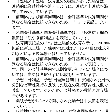
・［連結／非連結］決算区分の変更があった場合は、
連続的に業績推移を追えるように、連結と非連結を混
在して表示しています。
・前期比および前年同期比は、会計基準や決算期間が
異なる場合は比較できないため、「−」で表記してい
ます。
・米国会計基準と国際会計基準では、「経常益」欄の
数値は「税引き前利益」を表記しています。
・決算期表記後の「*」は上場前の決算を示し、2018年
以前に新規上場した銘柄では1株あたりの項目は株式分
割などによる換算修正は行っていません。
・前期比および前年同期比は、会計基準や決算期間が
異なる場合は比較できないため、「－」で表記しま
す。同一の会計基準内で規則変更が行われた場合につ
いては、変更は考慮せずに比較を行っています。
・予想１株利益、予想1株配当は期中に実施された株式
分割など新株発行を反映した現在の発行済み株式数で
算出しています。そのため、会社発表の数値と違う場
合があります。
・業績予想がレンジで開示された場合は中央値を表記
しています。
・収益性におけるROE、ROA、総資産回転率は12ヵ月