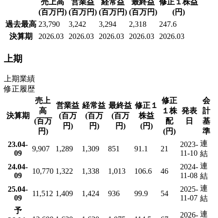
売上高
営業益
経常益
最終益
修正１株益
(百万円)
(百万円)
(百万円)
(百万円)
(円)
過去最高
23,790
3,242
3,294
2,318
247.6
決算期
2026.03
2026.03
2026.03
2026.03
2026.03
上期
上期業績
修正履歴
売上
修正
会
営業益
経常益
最終益
修正１
高
１株
発表
計
決算期
(百万
(百万
(百万
株益
(百万
配
日
基
円)
円)
円)
(円)
円)
(円)
準
連
23.04-
2023-
9,907
1,289
1,309
851
91.1
21
09
11-10
結
連
24.04-
2024-
10,770
1,322
1,338
1,013
106.6
46
09
11-08
結
連
25.04-
2025-
11,512
1,409
1,424
936
99.9
54
09
11-07
結
予
連
2026-