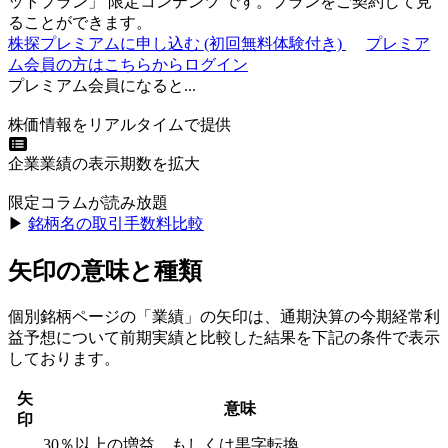
ットプラン
」
限定コンテンツ
です。プランをご契約して見
ることができます。
株探プレミアムに申し込む
(初回無料体験付き)
プレミア
ム会員の方はこちらからログイン
プレミアム会員になると...
株価情報をリアルタイムで提供
企業業績の表示期数を拡大
限定コラムが読み放題
▶︎
銘柄名の取引手数料比較
矢印の意味と種類
個別銘柄ページの「業績」の矢印は、通期決算の今期経常利
益予想について前期実績と比較した結果を下記の条件で表示
しております。
矢
意味
印
30％以上の増益、もしくは黒字転換