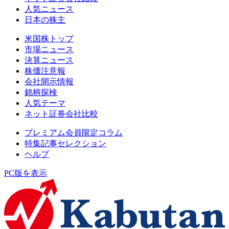
人気ニュース
日本の株主
米国株トップ
市場ニュース
決算ニュース
株価注意報
会社開示情報
銘柄探検
人気テーマ
ネット証券会社比較
プレミアム会員限定コラム
特集記事セレクション
ヘルプ
PC版を表示