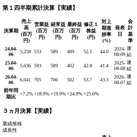
第１四半期累計決算【実績】
売上
会
対上
営業益
経常益
最終益
修正１
高
発表
計
期進
決算期
(百万
(百万
(百万
株益
(百万
日
基
捗率
円)
円)
円)
(円)
円)
(%)
準
連
24.04-
2024-
5,258
533
589
489
52.1
44.0
06
08-09
結
連
25.04-
2025-
5,636
593
589
402
42.8
41.4
06
08-08
結
連
26.04-
2026-
6,041
705
706
502
53.7
43.3
06
08-07
結
前年同
+7.2
%
+18.9
%
+19.9
%
+24.9
%
+25.6
%
期比
３ヵ月決算【実績】
業績推移
成長性