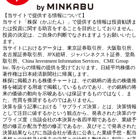
【当サイトで提供する情報について】
当サイト「株探（かぶたん）」で提供する情報は投資勧誘ま
たは投資に関する助言をすることを目的としておりません。
投資の決定は、ご自身の判断でなされますようお願いいたし
ます。
当サイトにおけるデータは、東京証券取引所、大阪取引所、
名古屋証券取引所、JPX総研、ジャパンネクスト証券、堂島
取引所、China Investment Information Services、CME Group
Inc. 等からの情報の提供を受けております。日経平均株価の
著作権は日本経済新聞社に帰属します。
株探に掲載される株価チャートは、その銘柄の過去の株価推
移を確認する用途で掲載しているものであり、その銘柄の将
来の価値の動向を示唆あるいは保証するものではなく、ま
た、売買を推奨するものではありません。
決算を扱う記事における「サプライズ決算」とは、決算情報
として注目に値するかという観点から、発表された決算のサ
プライズ度（当該会社の本決算か各四半期であるか、業績予
想の修正か配当予想の修正であるか、及びそこで発表された
決算結果ならびに当該会社が過去に公表した業績予想・配当