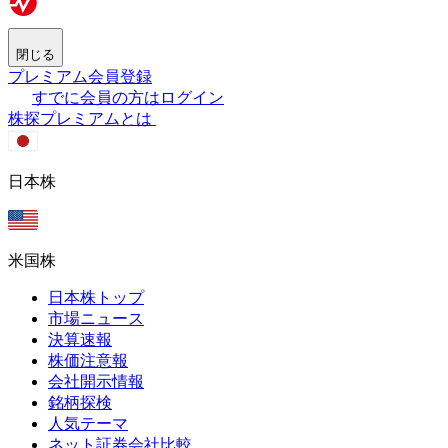
閉じる
プレミアム会員登録
すでに会員の方はログイン
株探プレミアムとは
日本株
米国株
日本株トップ
市場ニュース
決算速報
株価注意報
会社開示情報
銘柄探検
人気テーマ
ネット証券会社比較