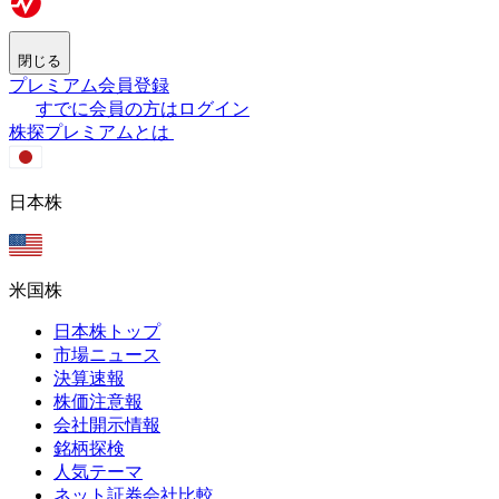
閉じる
プレミアム会員登録
すでに会員の方はログイン
株探プレミアムとは
日本株
米国株
日本株トップ
市場ニュース
決算速報
株価注意報
会社開示情報
銘柄探検
人気テーマ
ネット証券会社比較