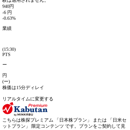
験は適用されません。
940
円
-6
円
-0.63
%
業績
(15:30)
PTS
ー
円
(ー)
株価は15分ディレイ
リアルタイムに変更する
こちらは株探プレミアム 「
日本株プラン
」 または 「
日米セ
ットプラン
」
限定コンテンツ
です。プランをご契約して見