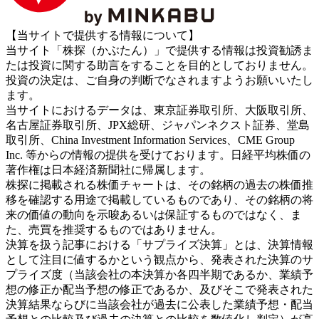
【当サイトで提供する情報について】
当サイト「株探（かぶたん）」で提供する情報は投資勧誘ま
たは投資に関する助言をすることを目的としておりません。
投資の決定は、ご自身の判断でなされますようお願いいたし
ます。
当サイトにおけるデータは、東京証券取引所、大阪取引所、
名古屋証券取引所、JPX総研、ジャパンネクスト証券、堂島
取引所、China Investment Information Services、CME Group
Inc. 等からの情報の提供を受けております。日経平均株価の
著作権は日本経済新聞社に帰属します。
株探に掲載される株価チャートは、その銘柄の過去の株価推
移を確認する用途で掲載しているものであり、その銘柄の将
来の価値の動向を示唆あるいは保証するものではなく、ま
た、売買を推奨するものではありません。
決算を扱う記事における「サプライズ決算」とは、決算情報
として注目に値するかという観点から、発表された決算のサ
プライズ度（当該会社の本決算か各四半期であるか、業績予
想の修正か配当予想の修正であるか、及びそこで発表された
決算結果ならびに当該会社が過去に公表した業績予想・配当