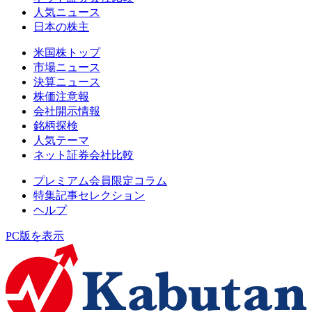
人気ニュース
日本の株主
米国株トップ
市場ニュース
決算ニュース
株価注意報
会社開示情報
銘柄探検
人気テーマ
ネット証券会社比較
プレミアム会員限定コラム
特集記事セレクション
ヘルプ
PC版を表示