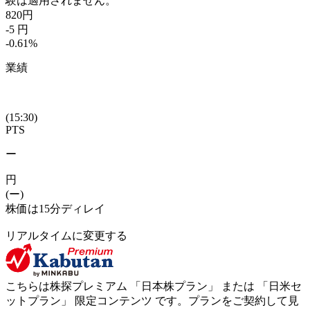
験は適用されません。
820
円
-5
円
-0.61
%
業績
(15:30)
PTS
ー
円
(ー)
株価は15分ディレイ
リアルタイムに変更する
こちらは株探プレミアム 「
日本株プラン
」 または 「
日米セ
ットプラン
」
限定コンテンツ
です。プランをご契約して見