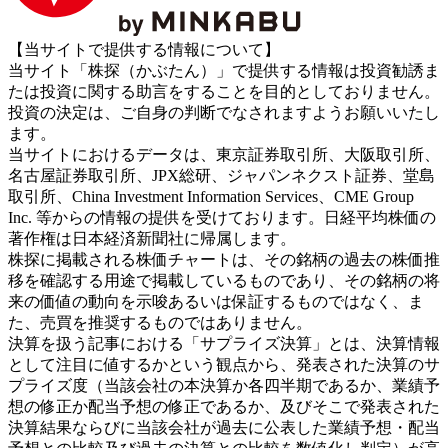
【当サイトで提供する情報について】
当サイト「株探（かぶたん）」で提供する情報は投資勧誘ま
たは投資に関する助言をすることを目的としておりません。
投資の決定は、ご自身の判断でなされますようお願いいたし
ます。
当サイトにおけるデータは、東京証券取引所、大阪取引所、
名古屋証券取引所、JPX総研、ジャパンネクスト証券、堂島
取引所、China Investment Information Services、CME Group
Inc. 等からの情報の提供を受けております。日経平均株価の
著作権は日本経済新聞社に帰属します。
株探に掲載される株価チャートは、その銘柄の過去の株価推
移を確認する用途で掲載しているものであり、その銘柄の将
来の価値の動向を示唆あるいは保証するものではなく、ま
た、売買を推奨するものではありません。
決算を扱う記事における「サプライズ決算」とは、決算情報
として注目に値するかという観点から、発表された決算のサ
プライズ度（当該会社の本決算か各四半期であるか、業績予
想の修正か配当予想の修正であるか、及びそこで発表された
決算結果ならびに当該会社が過去に公表した業績予想・配当