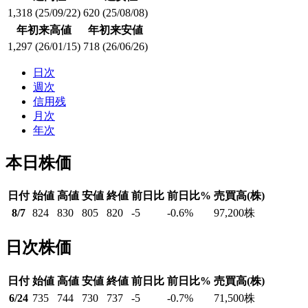
1,318
(25/09/22)
620
(25/08/08)
年初来高値
年初来安値
1,297
(26/01/15)
718
(26/06/26)
日次
週次
信用残
月次
年次
本日株価
日付
始値
高値
安値
終値
前日比
前日比%
売買高(株)
8/7
824
830
805
820
-5
-0.6
%
97,200
株
日次株価
日付
始値
高値
安値
終値
前日比
前日比%
売買高(株)
6/24
735
744
730
737
-5
-0.7
%
71,500
株