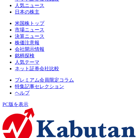
人気ニュース
日本の株主
米国株トップ
市場ニュース
決算ニュース
株価注意報
会社開示情報
銘柄探検
人気テーマ
ネット証券会社比較
プレミアム会員限定コラム
特集記事セレクション
ヘルプ
PC版を表示