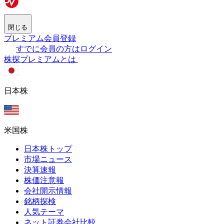
閉じる
プレミアム会員登録
すでに会員の方はログイン
株探プレミアムとは
日本株
米国株
日本株トップ
市場ニュース
決算速報
株価注意報
会社開示情報
銘柄探検
人気テーマ
ネット証券会社比較