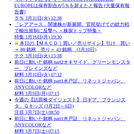
EUROPEは保有割合が5％を超えたと報告 [大量保有報
告書]
５％
3月31日(火) 12:38
「レアアース」関連株が新展開、官民挙げての総力戦
で輸出規制に反撃へ ＜株探トップ特集＞
特集
3月16日(月) 19:30
本日の【ＭＡＣＤ｜買い／売りサイン】引け 買い
＝ 88 銘柄 売り＝ 43 銘柄 (3月10日)
テク
3月10日(火) 15:38
前日に動いた銘柄 part2オキサイド、グリーンモンスタ
ー、ブレインズなど
材料
3月10日(火) 07:32
前日に動いた銘柄 part1水戸証、リネットジャパン、
ANYCOLORなど
材料
3月9日(月) 07:15
今週の【話題株ダイジェスト】 日ギア、ブランジス
タ、Ｇキッズ (3月2日～6日)
注目
3月7日(土) 08:50
前日に動いた銘柄 part1水戸証、リネットジャパン、
ANYCOLORなど
材料
3月7日(土) 07:15