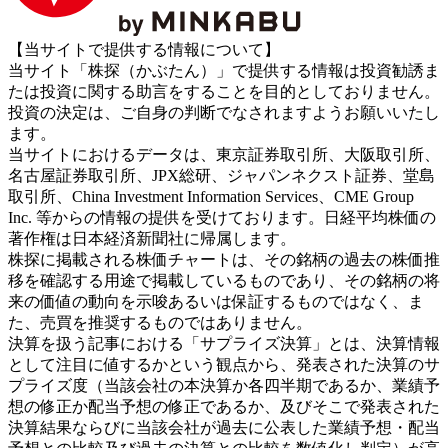
【当サイトで提供する情報について】
当サイト「株探（かぶたん）」で提供する情報は投資勧誘ま
たは投資に関する助言をすることを目的としておりません。
投資の決定は、ご自身の判断でなされますようお願いいたし
ます。
当サイトにおけるデータは、東京証券取引所、大阪取引所、
名古屋証券取引所、JPX総研、ジャパンネクスト証券、堂島
取引所、China Investment Information Services、CME Group
Inc. 等からの情報の提供を受けております。日経平均株価の
著作権は日本経済新聞社に帰属します。
株探に掲載される株価チャートは、その銘柄の過去の株価推
移を確認する用途で掲載しているものであり、その銘柄の将
来の価値の動向を示唆あるいは保証するものではなく、ま
た、売買を推奨するものではありません。
決算を扱う記事における「サプライズ決算」とは、決算情報
として注目に値するかという観点から、発表された決算のサ
プライズ度（当該会社の本決算か各四半期であるか、業績予
想の修正か配当予想の修正であるか、及びそこで発表された
決算結果ならびに当該会社が過去に公表した業績予想・配当