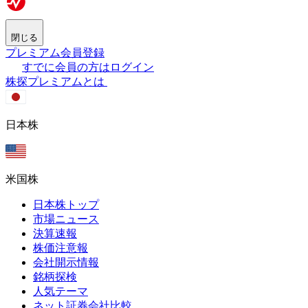
閉じる
プレミアム会員登録
すでに会員の方はログイン
株探プレミアムとは
日本株
米国株
日本株トップ
市場ニュース
決算速報
株価注意報
会社開示情報
銘柄探検
人気テーマ
ネット証券会社比較