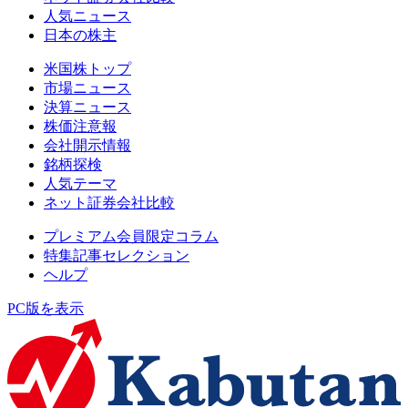
人気ニュース
日本の株主
米国株トップ
市場ニュース
決算ニュース
株価注意報
会社開示情報
銘柄探検
人気テーマ
ネット証券会社比較
プレミアム会員限定コラム
特集記事セレクション
ヘルプ
PC版を表示