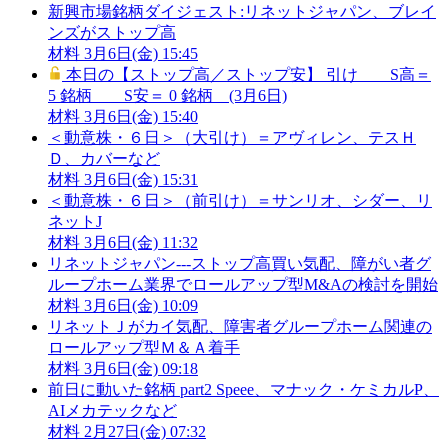
新興市場銘柄ダイジェスト:リネットジャパン、ブレイ
ンズがストップ高
材料
3月6日(金) 15:45
本日の【ストップ高／ストップ安】 引け S高＝
5 銘柄 S安＝ 0 銘柄 (3月6日)
材料
3月6日(金) 15:40
＜動意株・６日＞（大引け）＝アヴィレン、テスＨ
Ｄ、カバーなど
材料
3月6日(金) 15:31
＜動意株・６日＞（前引け）＝サンリオ、シダー、リ
ネットJ
材料
3月6日(金) 11:32
リネットジャパン---ストップ高買い気配、障がい者グ
ループホーム業界でロールアップ型M&Aの検討を開始
材料
3月6日(金) 10:09
リネットＪがカイ気配、障害者グループホーム関連の
ロールアップ型Ｍ＆Ａ着手
材料
3月6日(金) 09:18
前日に動いた銘柄 part2 Speee、マナック・ケミカルP、
AIメカテックなど
材料
2月27日(金) 07:32