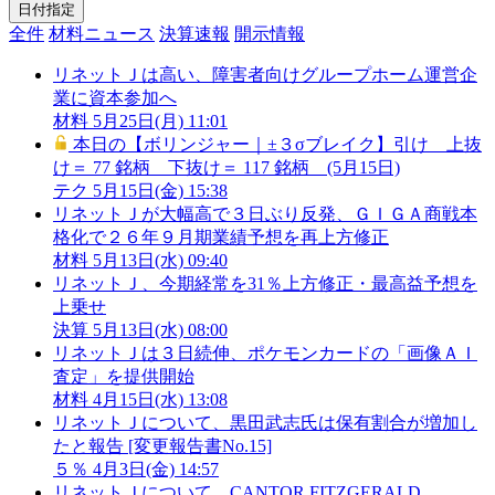
日付指定
全件
材料ニュース
決算速報
開示情報
リネットＪは高い、障害者向けグループホーム運営企
業に資本参加へ
材料
5月25日(月) 11:01
本日の【ボリンジャー｜±３σブレイク】引け 上抜
け＝ 77 銘柄 下抜け＝ 117 銘柄 (5月15日)
テク
5月15日(金) 15:38
リネットＪが大幅高で３日ぶり反発、ＧＩＧＡ商戦本
格化で２６年９月期業績予想を再上方修正
材料
5月13日(水) 09:40
リネットＪ、今期経常を31％上方修正・最高益予想を
上乗せ
決算
5月13日(水) 08:00
リネットＪは３日続伸、ポケモンカードの「画像ＡＩ
査定」を提供開始
材料
4月15日(水) 13:08
リネットＪについて、黒田武志氏は保有割合が増加し
たと報告 [変更報告書No.15]
５％
4月3日(金) 14:57
リネットＪについて、CANTOR FITZGERALD