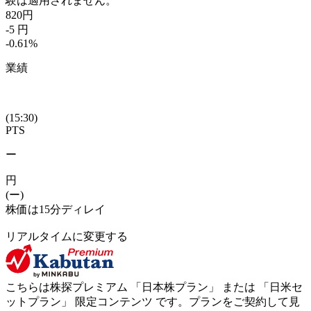
験は適用されません。
820
円
-5
円
-0.61
%
業績
(15:30)
PTS
ー
円
(ー)
株価は15分ディレイ
リアルタイムに変更する
こちらは株探プレミアム 「
日本株プラン
」 または 「
日米セ
ットプラン
」
限定コンテンツ
です。プランをご契約して見