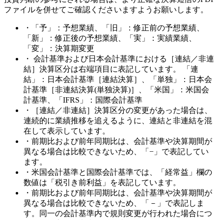
ファイルを併せてご確認くださいますようお願いします。
・「予」：予想業績、「旧」：修正前の予想業績、
「新」：修正後の予想業績、「実」：実績業績、
「変」：決算期変更
・ 会計基準および日本会計基準における［連結／非連
結］決算区分は右端項目に表記しています。 「連
結」：日本会計基準［連結決算］、「単独」：日本会
計基準［非連結決算(単独決算)］、「米国」：米国会
計基準、「IFRS」：国際会計基準
・［連結／非連結］決算区分の変更があった場合は、
連続的に業績推移を追えるように、連結と非連結を混
在して表示しています。
・前期比および前年同期比は、会計基準や決算期間が
異なる場合は比較できないため、「−」で表記してい
ます。
・米国会計基準と国際会計基準では、「経常益」欄の
数値は「税引き前利益」を表記しています。
・前期比および前年同期比は、会計基準や決算期間が
異なる場合は比較できないため、「－」で表記しま
す。同一の会計基準内で規則変更が行われた場合につ