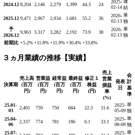
連
2025-
2024.12
8,204
2,146
2,279
1,399
44.3
24
02-14
結
単
2026-
2025.12
9,471
2,967
2,934
1,681
55.2
36
02-13
独
単
予
2026-
9,963
3,317
3,282
2,192
73.9
38
02-13
2026.12
独
前期比
+5.2
%
+11.8
%
+11.9
%
+30.4
%
+33.8
%
３ヵ月業績の推移【実績】
売上
会
売上高
営業益
経常益
最終益
修正１
営業
発表
計
決算期
(百万
(百万
(百万
(百万
株益
損益
日
基
円)
円)
円)
円)
(円)
率
準
(%)
単
25.01-
2025-
2,401
759
750
684
22.3
31.6
03
05-09
独
単
25.04-
2025-
2,337
774
781
186
6.1
33.1
06
08-08
独
単
25.07-
2025-