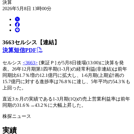
決算
2026年5月8日 13時00分
3663
セルシス【連結】
決算短信PDF
セルシス
<3663>
[東証Ｐ] が5月8日後場(13:00)に決算を発
表。26年12月期第1四半期(1-3月)の経常利益(非連結)は前年
同期比61.7％増の12.1億円に拡大し、1-6月期(上期)計画の
15.7億円に対する進捗率は76.8％に達し、5年平均の54.3％も
上回った。
直近3ヵ月の実績である1-3月期(1Q)の売上営業利益率は前年
同期の31.6％→43.2％に大幅上昇した。
株探ニュース
実績