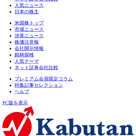
人気ニュース
日本の株主
米国株トップ
市場ニュース
決算ニュース
株価注意報
会社開示情報
銘柄探検
人気テーマ
ネット証券会社比較
プレミアム会員限定コラム
特集記事セレクション
ヘルプ
PC版を表示