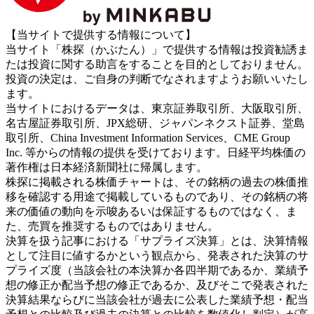
【当サイトで提供する情報について】
当サイト「株探（かぶたん）」で提供する情報は投資勧誘ま
たは投資に関する助言をすることを目的としておりません。
投資の決定は、ご自身の判断でなされますようお願いいたし
ます。
当サイトにおけるデータは、東京証券取引所、大阪取引所、
名古屋証券取引所、JPX総研、ジャパンネクスト証券、堂島
取引所、China Investment Information Services、CME Group
Inc. 等からの情報の提供を受けております。日経平均株価の
著作権は日本経済新聞社に帰属します。
株探に掲載される株価チャートは、その銘柄の過去の株価推
移を確認する用途で掲載しているものであり、その銘柄の将
来の価値の動向を示唆あるいは保証するものではなく、ま
た、売買を推奨するものではありません。
決算を扱う記事における「サプライズ決算」とは、決算情報
として注目に値するかという観点から、発表された決算のサ
プライズ度（当該会社の本決算か各四半期であるか、業績予
想の修正か配当予想の修正であるか、及びそこで発表された
決算結果ならびに当該会社が過去に公表した業績予想・配当