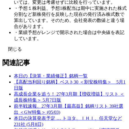
いては、変更は考慮せずに比較を行っています。
・予想１株利益、予想1株配当は期中に実施された株式
分割など新株発行を反映した現在の発行済み株式数で
算出しています。そのため、会社発表の数値と違う場
合があります。
・業績予想がレンジで開示された場合は中央値を表記
しています。
閉じる
関連記事
本日の【決算・業績修正】銘柄一覧
【高配当利回り銘柄】ベスト30 ＜割安株特集＞ 5月1
日版
高成長企業を追う！ 27年3月期【増収増益】リスト ＜
成長株特集＞ 5月7日版
前半戦速報、27年3月期【最高益】銘柄リスト 39社選
出 ＜GW特集＞ (05/03)
本日の決算発表予定 … トヨタ、ＩＨＩ、任天堂など
231社 (5月8日)