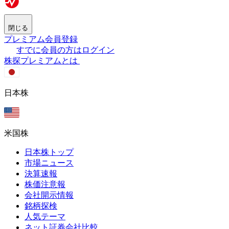
閉じる
プレミアム会員登録
すでに会員の方はログイン
株探プレミアムとは
日本株
米国株
日本株トップ
市場ニュース
決算速報
株価注意報
会社開示情報
銘柄探検
人気テーマ
ネット証券会社比較