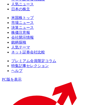
人気ニュース
日本の株主
米国株トップ
市場ニュース
決算ニュース
株価注意報
会社開示情報
銘柄探検
人気テーマ
ネット証券会社比較
プレミアム会員限定コラム
特集記事セレクション
ヘルプ
PC版を表示