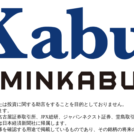
たは投資に関する助言をすることを目的としておりません。
ます。
PX総研、ジャパンネクスト証券、堂島取引所、China Investment 
は日本経済新聞社に帰属します。
移を確認する用途で掲載しているものであり、その銘柄の将来