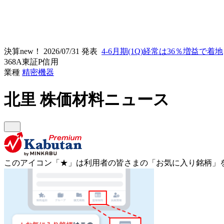
決算new！
2026/07/31 発表
4-6月期(1Q)経常は36％増益で着地
368A
東証P
信用
業種
精密機器
北里
株価材料ニュース
このアイコン
「★」
は利用者の皆さまの
「お気に入り銘柄」