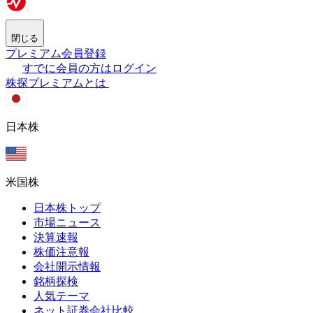
閉じる
プレミアム会員登録
すでに会員の方はログイン
株探プレミアムとは
日本株
米国株
日本株トップ
市場ニュース
決算速報
株価注意報
会社開示情報
銘柄探検
人気テーマ
ネット証券会社比較