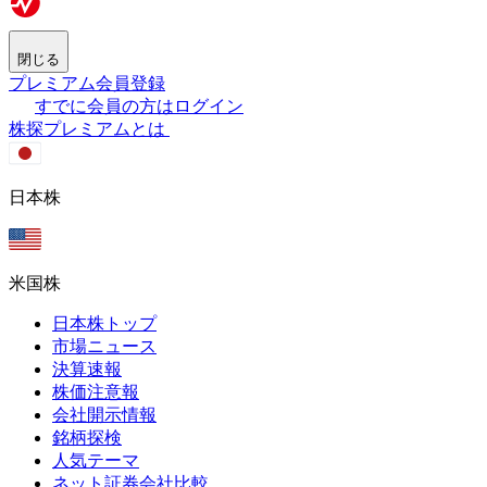
閉じる
プレミアム会員登録
すでに会員の方はログイン
株探プレミアムとは
日本株
米国株
日本株トップ
市場ニュース
決算速報
株価注意報
会社開示情報
銘柄探検
人気テーマ
ネット証券会社比較