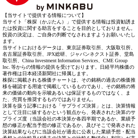
【当サイトで提供する情報について】
当サイト「株探（かぶたん）」で提供する情報は投資勧誘ま
たは投資に関する助言をすることを目的としておりません。
投資の決定は、ご自身の判断でなされますようお願いいたし
ます。
当サイトにおけるデータは、東京証券取引所、大阪取引所、
名古屋証券取引所、JPX総研、ジャパンネクスト証券、堂島
取引所、China Investment Information Services、CME Group
Inc. 等からの情報の提供を受けております。日経平均株価の
著作権は日本経済新聞社に帰属します。
株探に掲載される株価チャートは、その銘柄の過去の株価推
移を確認する用途で掲載しているものであり、その銘柄の将
来の価値の動向を示唆あるいは保証するものではなく、ま
た、売買を推奨するものではありません。
決算を扱う記事における「サプライズ決算」とは、決算情報
として注目に値するかという観点から、発表された決算のサ
プライズ度（当該会社の本決算か各四半期であるか、業績予
想の修正か配当予想の修正であるか、及びそこで発表された
決算結果ならびに当該会社が過去に公表した業績予想・配当