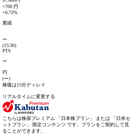
97,600
円
+700
円
+0.72
%
業績
ー
(15:30)
PTS
ー
円
(ー)
株価は15分ディレイ
リアルタイムに変更する
こちらは株探プレミアム 「
日本株プラン
」 または 「
日米セ
ットプラン
」
限定コンテンツ
です。プランをご契約して見
ることができます。