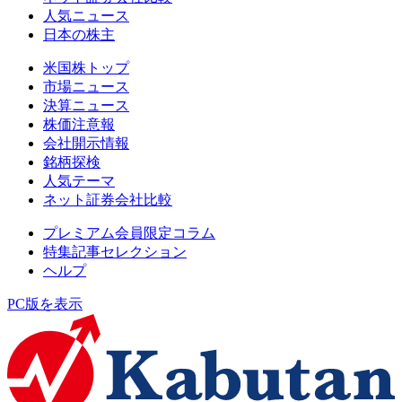
人気ニュース
日本の株主
米国株トップ
市場ニュース
決算ニュース
株価注意報
会社開示情報
銘柄探検
人気テーマ
ネット証券会社比較
プレミアム会員限定コラム
特集記事セレクション
ヘルプ
PC版を表示