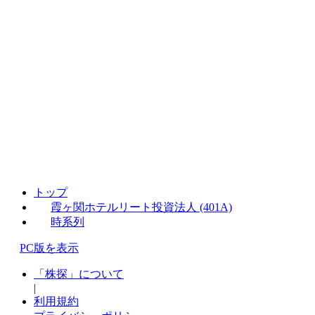
トップ
霞ヶ関ホテルリート投資法人 (401A)
時系列
PC版を表示
「株探」について
|
利用規約