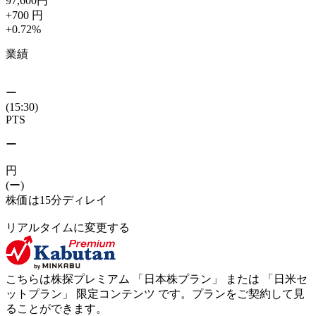
97,600
円
+700
円
+0.72
%
業績
ー
(15:30)
PTS
ー
円
(ー)
株価は15分ディレイ
リアルタイムに変更する
こちらは株探プレミアム 「
日本株プラン
」 または 「
日米セ
ットプラン
」
限定コンテンツ
です。プランをご契約して見
ることができます。