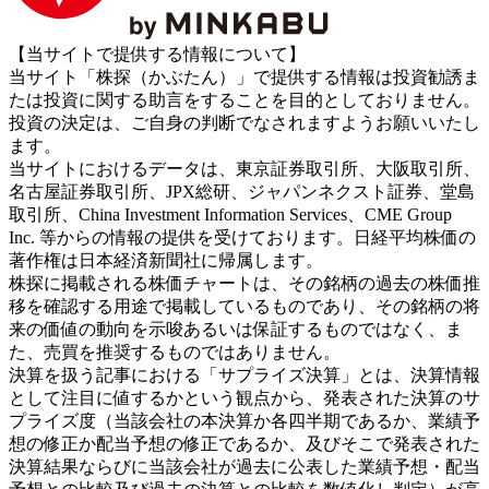
【当サイトで提供する情報について】
当サイト「株探（かぶたん）」で提供する情報は投資勧誘ま
たは投資に関する助言をすることを目的としておりません。
投資の決定は、ご自身の判断でなされますようお願いいたし
ます。
当サイトにおけるデータは、東京証券取引所、大阪取引所、
名古屋証券取引所、JPX総研、ジャパンネクスト証券、堂島
取引所、China Investment Information Services、CME Group
Inc. 等からの情報の提供を受けております。日経平均株価の
著作権は日本経済新聞社に帰属します。
株探に掲載される株価チャートは、その銘柄の過去の株価推
移を確認する用途で掲載しているものであり、その銘柄の将
来の価値の動向を示唆あるいは保証するものではなく、ま
た、売買を推奨するものではありません。
決算を扱う記事における「サプライズ決算」とは、決算情報
として注目に値するかという観点から、発表された決算のサ
プライズ度（当該会社の本決算か各四半期であるか、業績予
想の修正か配当予想の修正であるか、及びそこで発表された
決算結果ならびに当該会社が過去に公表した業績予想・配当