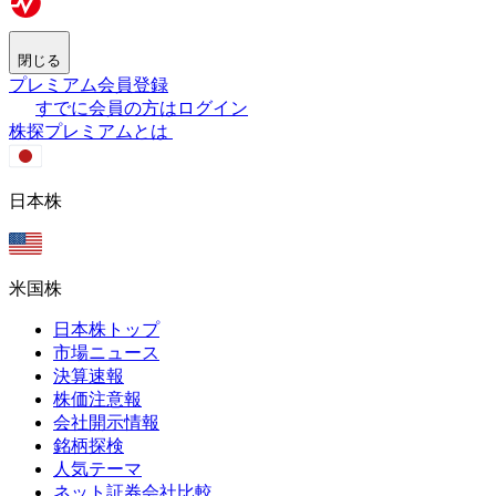
閉じる
プレミアム会員登録
すでに会員の方はログイン
株探プレミアムとは
日本株
米国株
日本株トップ
市場ニュース
決算速報
株価注意報
会社開示情報
銘柄探検
人気テーマ
ネット証券会社比較