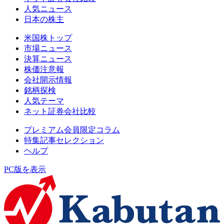
人気ニュース
日本の株主
米国株トップ
市場ニュース
決算ニュース
株価注意報
会社開示情報
銘柄探検
人気テーマ
ネット証券会社比較
プレミアム会員限定コラム
特集記事セレクション
ヘルプ
PC版を表示