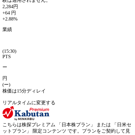
験は適用されません。
2,284
円
+64
円
+2.88
%
業績
(15:30)
PTS
ー
円
(ー)
株価は15分ディレイ
リアルタイムに変更する
こちらは株探プレミアム 「
日本株プラン
」 または 「
日米セ
ットプラン
」
限定コンテンツ
です。プランをご契約して見