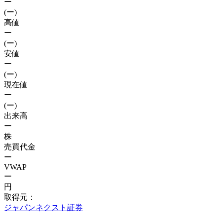
ー
(ー)
高値
ー
(ー)
安値
ー
(ー)
現在値
ー
(ー)
出来高
ー
株
売買代金
ー
VWAP
ー
円
取得元：
ジャパンネクスト証券