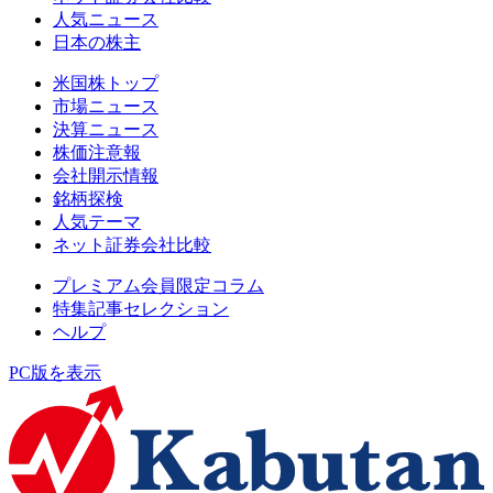
人気ニュース
日本の株主
米国株トップ
市場ニュース
決算ニュース
株価注意報
会社開示情報
銘柄探検
人気テーマ
ネット証券会社比較
プレミアム会員限定コラム
特集記事セレクション
ヘルプ
PC版を表示