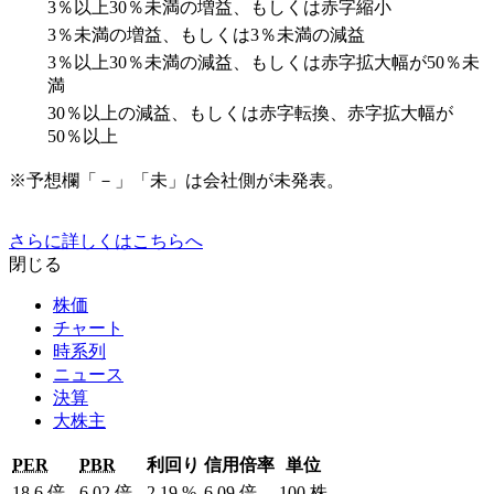
3％以上30％未満の増益、もしくは赤字縮小
3％未満の増益、もしくは3％未満の減益
3％以上30％未満の減益、もしくは赤字拡大幅が50％未
満
30％以上の減益、もしくは赤字転換、赤字拡大幅が
50％以上
※予想欄「－」「未」は会社側が未発表。
さらに詳しくはこちらへ
閉じる
株価
チャート
時系列
ニュース
決算
大株主
PER
PBR
利回り
信用倍率
単位
18.6
倍
6.02
倍
2.19
%
6.09
倍
100
株