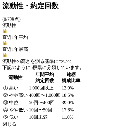
流動性・約定回数
(8/7時点)
流動性
直近1年平均
直近1年最高
流動性の高さを測る基準について
下記のように5段階に分類しています。
年間平均
銘柄
流動性
約定回数
構成比率
① 高い
1,000回以上
13.9%
② やや高い
400回〜1,000回
18.5%
③ 中位
50回〜400回
39.0%
④ やや低い
10回〜50回
17.6%
⑤ 低い
10回未満
11.0%
閉じる