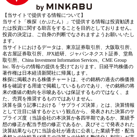
【当サイトで提供する情報について】
当サイト「株探（かぶたん）」で提供する情報は投資勧誘ま
たは投資に関する助言をすることを目的としておりません。
投資の決定は、ご自身の判断でなされますようお願いいたし
ます。
当サイトにおけるデータは、東京証券取引所、大阪取引所、
名古屋証券取引所、JPX総研、ジャパンネクスト証券、堂島
取引所、China Investment Information Services、CME Group
Inc. 等からの情報の提供を受けております。日経平均株価の
著作権は日本経済新聞社に帰属します。
株探に掲載される株価チャートは、その銘柄の過去の株価推
移を確認する用途で掲載しているものであり、その銘柄の将
来の価値の動向を示唆あるいは保証するものではなく、ま
た、売買を推奨するものではありません。
決算を扱う記事における「サプライズ決算」とは、決算情報
として注目に値するかという観点から、発表された決算のサ
プライズ度（当該会社の本決算か各四半期であるか、業績予
想の修正か配当予想の修正であるか、及びそこで発表された
決算結果ならびに当該会社が過去に公表した業績予想・配当