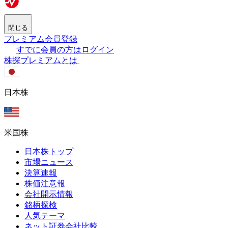
閉じる
プレミアム会員登録
すでに会員の方はログイン
株探プレミアムとは
日本株
米国株
日本株トップ
市場ニュース
決算速報
株価注意報
会社開示情報
銘柄探検
人気テーマ
ネット証券会社比較