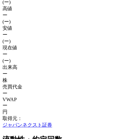
(ー)
高値
ー
(ー)
安値
ー
(ー)
現在値
ー
(ー)
出来高
ー
株
売買代金
ー
VWAP
ー
円
取得元：
ジャパンネクスト証券