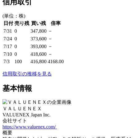
信用取引
(単位：株)
日付
売り残
買い残
倍率
7/31
0
347,800
－
7/24
0
373,600
－
7/17
0
393,000
－
7/10
0
418,600
－
7/3
100
416,800
4168.00
信用取引の推移を見る
基本情報
ＶＡＬＵＥＮＥＸ
VALUENEX Japan Inc.
会社サイト
https://www.valuenex.com/
概要