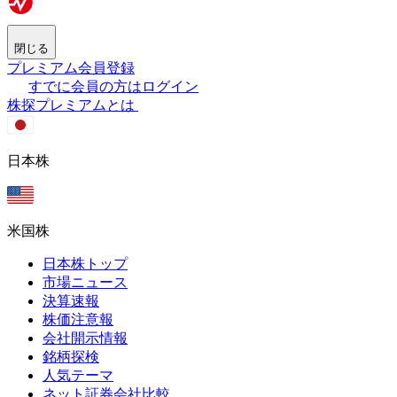
閉じる
プレミアム会員登録
すでに会員の方はログイン
株探プレミアムとは
日本株
米国株
日本株トップ
市場ニュース
決算速報
株価注意報
会社開示情報
銘柄探検
人気テーマ
ネット証券会社比較