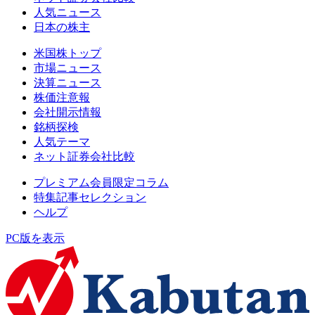
人気ニュース
日本の株主
米国株トップ
市場ニュース
決算ニュース
株価注意報
会社開示情報
銘柄探検
人気テーマ
ネット証券会社比較
プレミアム会員限定コラム
特集記事セレクション
ヘルプ
PC版を表示