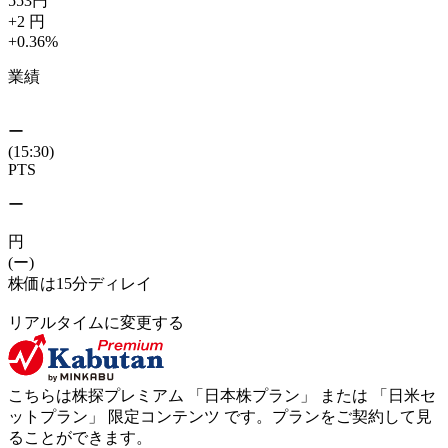
553
円
+2
円
+0.36
%
業績
ー
(15:30)
PTS
ー
円
(ー)
株価は15分ディレイ
リアルタイムに変更する
こちらは株探プレミアム 「
日本株プラン
」 または 「
日米セ
ットプラン
」
限定コンテンツ
です。プランをご契約して見
ることができます。