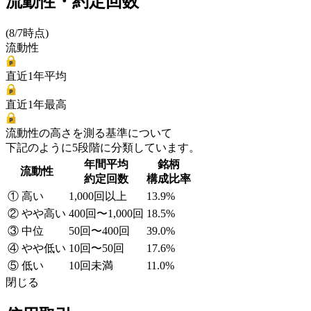
流動性・約定回数
(8/7時点)
流動性
直近1年平均
直近1年最高
流動性の高さを測る基準について
下記のように5段階に分類しています。
年間平均
銘柄
流動性
約定回数
構成比率
① 高い
1,000回以上
13.9%
② やや高い
400回〜1,000回
18.5%
③ 中位
50回〜400回
39.0%
④ やや低い
10回〜50回
17.6%
⑤ 低い
10回未満
11.0%
閉じる