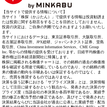
【当サイトで提供する情報について】
当サイト「株探（かぶたん）」で提供する情報は投資勧誘ま
たは投資に関する助言をすることを目的としておりません。
投資の決定は、ご自身の判断でなされますようお願いいたし
ます。
当サイトにおけるデータは、東京証券取引所、大阪取引所、
名古屋証券取引所、JPX総研、ジャパンネクスト証券、堂島
取引所、China Investment Information Services、CME Group
Inc. 等からの情報の提供を受けております。日経平均株価の
著作権は日本経済新聞社に帰属します。
株探に掲載される株価チャートは、その銘柄の過去の株価推
移を確認する用途で掲載しているものであり、その銘柄の将
来の価値の動向を示唆あるいは保証するものではなく、ま
た、売買を推奨するものではありません。
決算を扱う記事における「サプライズ決算」とは、決算情報
として注目に値するかという観点から、発表された決算のサ
プライズ度（当該会社の本決算か各四半期であるか、業績予
想の修正か配当予想の修正であるか、及びそこで発表された
決算結果ならびに当該会社が過去に公表した業績予想・配当