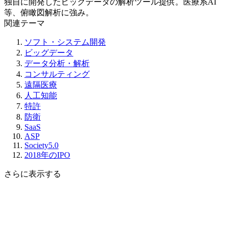
独自に開発したビッグデータの解析ツール提供。医療系AI
等、俯瞰図解析に強み。
関連テーマ
ソフト・システム開発
ビッグデータ
データ分析・解析
コンサルティング
遠隔医療
人工知能
特許
防衛
SaaS
ASP
Society5.0
2018年のIPO
さらに表示する