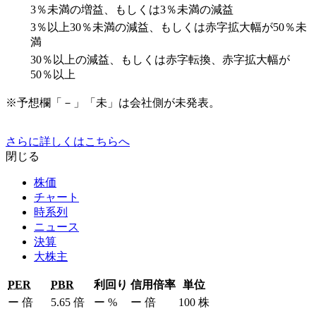
3％未満の増益、もしくは3％未満の減益
3％以上30％未満の減益、もしくは赤字拡大幅が50％未
満
30％以上の減益、もしくは赤字転換、赤字拡大幅が
50％以上
※予想欄「－」「未」は会社側が未発表。
さらに詳しくはこちらへ
閉じる
株価
チャート
時系列
ニュース
決算
大株主
PER
PBR
利回り
信用倍率
単位
ー
倍
5.65
倍
ー
%
ー
倍
100
株