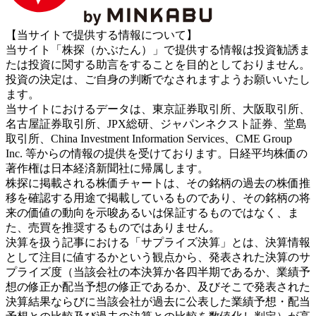
【当サイトで提供する情報について】
当サイト「株探（かぶたん）」で提供する情報は投資勧誘ま
たは投資に関する助言をすることを目的としておりません。
投資の決定は、ご自身の判断でなされますようお願いいたし
ます。
当サイトにおけるデータは、東京証券取引所、大阪取引所、
名古屋証券取引所、JPX総研、ジャパンネクスト証券、堂島
取引所、China Investment Information Services、CME Group
Inc. 等からの情報の提供を受けております。日経平均株価の
著作権は日本経済新聞社に帰属します。
株探に掲載される株価チャートは、その銘柄の過去の株価推
移を確認する用途で掲載しているものであり、その銘柄の将
来の価値の動向を示唆あるいは保証するものではなく、ま
た、売買を推奨するものではありません。
決算を扱う記事における「サプライズ決算」とは、決算情報
として注目に値するかという観点から、発表された決算のサ
プライズ度（当該会社の本決算か各四半期であるか、業績予
想の修正か配当予想の修正であるか、及びそこで発表された
決算結果ならびに当該会社が過去に公表した業績予想・配当