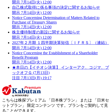
開示
7月14日(火) 12:00
自己株式取得に係る事項の決定に関するお知らせ
開示
7月14日(火) 12:00
Notice Concerning Determination of Matters Related to
Purchase of Treasury Shares
開示
7月14日(火) 12:00
株主優待制度の新設に関するお知らせ
開示
7月14日(火) 12:00
2027年２月期 １四半期決算短信〔ＩＦＲＳ〕（連結）
開示
7月14日(火) 12:00
Notice Concerning the Establishment of a Shareholder
Benefit Program
開示
7月14日(火) 12:00
★本日の【イチオシ決算】 インターアク、コジマ、ブ
ックオフＧ (7月13日)
注目
7月13日(月) 19:17
こちらは株探プレミアム 「
日本株プラン
」 または 「
日米セ
ットプラン
」
限定コンテンツ
です。プランをご契約して見
ることができます。