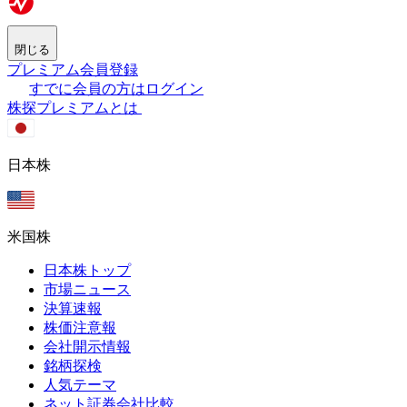
閉じる
プレミアム会員登録
すでに会員の方はログイン
株探プレミアムとは
日本株
米国株
日本株トップ
市場ニュース
決算速報
株価注意報
会社開示情報
銘柄探検
人気テーマ
ネット証券会社比較