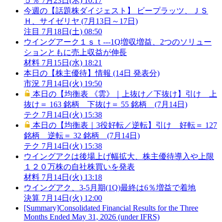
５％
7月23日(木) 10:17
今週の【話題株ダイジェスト】 ビープラッツ、ＪＳ
Ｈ、サイゼリヤ (7月13日～17日)
注目
7月18日(土) 08:50
ウイングアーク１ｓｔ---1Q増収増益、2つのソリュー
ションともに売上収益が伸長
材料
7月15日(水) 18:21
本日の【株主優待】情報 (14日 発表分)
市況
7月14日(火) 19:50
本日の【均衡表 《雲》｜上抜け／下抜け】引け 上
抜け＝ 163 銘柄 下抜け＝ 55 銘柄 (7月14日)
テク
7月14日(火) 15:38
本日の【均衡表｜3役好転／逆転】引け 好転＝ 127
銘柄 逆転＝ 32 銘柄 (7月14日)
テク
7月14日(火) 15:38
ウイングアクは後場上げ幅拡大、株主優待導入や上限
１２０万株の自社株買いを発表
材料
7月14日(火) 13:18
ウイングアク、3-5月期(1Q)最終は6％増益で着地
決算
7月14日(火) 12:00
[Summary]Consolidated Financial Results for the Three
Months Ended May 31, 2026 (under IFRS)