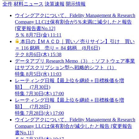
全件
材料ニュース
決算速報
開示情報
ウイングアクについて、Fidelity Management & Research
Company LLCは保有割合が5％未満に減少したと報告
[変更報告書No.12]
５％
8月7日(金) 11:11
本日の【ＭＡＣＤ｜買い／売りサイン】引け 買い
＝ 116 銘柄 売り＝ 84 銘柄 (8月6日)
テク
8月6日(木) 15:38
データアプリ Research Memo（3）：ソフトウェア事業
はサブスクリプション型へ戦略的シフト（1）
特集
8月5日(水) 11:03
レーティング日報【最上位を継続＋目標株価を増
額】 (7月30日)
特集
7月30日(木) 17:00
レーティング日報【最上位を継続＋目標株価を増
額】 (7月28日)
特集
7月28日(火) 17:00
ウイングアクについて、Fidelity Management & Research
Company LLCは保有割合が減少したと報告 [変更報告
書No.11]