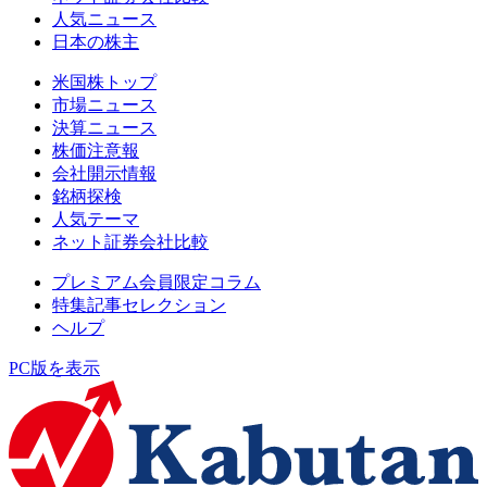
人気ニュース
日本の株主
米国株トップ
市場ニュース
決算ニュース
株価注意報
会社開示情報
銘柄探検
人気テーマ
ネット証券会社比較
プレミアム会員限定コラム
特集記事セレクション
ヘルプ
PC版を表示