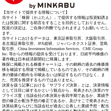
【当サイトで提供する情報について】
当サイト「株探（かぶたん）」で提供する情報は投資勧誘ま
たは投資に関する助言をすることを目的としておりません。
投資の決定は、ご自身の判断でなされますようお願いいたし
ます。
当サイトにおけるデータは、東京証券取引所、大阪取引所、
名古屋証券取引所、JPX総研、ジャパンネクスト証券、堂島
取引所、China Investment Information Services、CME Group
Inc. 等からの情報の提供を受けております。日経平均株価の
著作権は日本経済新聞社に帰属します。
株探に掲載される株価チャートは、その銘柄の過去の株価推
移を確認する用途で掲載しているものであり、その銘柄の将
来の価値の動向を示唆あるいは保証するものではなく、ま
た、売買を推奨するものではありません。
決算を扱う記事における「サプライズ決算」とは、決算情報
として注目に値するかという観点から、発表された決算のサ
プライズ度（当該会社の本決算か各四半期であるか、業績予
想の修正か配当予想の修正であるか、及びそこで発表された
決算結果ならびに当該会社が過去に公表した業績予想・配当