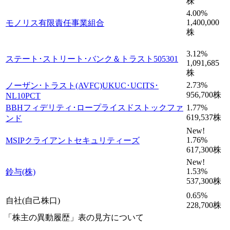
株
4.00
%
1,400,000
モノリス有限責任事業組合
株
3.12
%
ステート･ストリート･バンク＆トラスト505301
1,091,685
株
2.73
%
ノーザン･トラスト(AVFC)UKUC･UCITS･
956,700
株
NL10PCT
BBHフィデリティ･ロープライスドストックファ
1.77
%
619,537
株
ンド
New!
1.76
%
MSIPクライアントセキュリティーズ
617,300
株
New!
1.53
%
鈴与(株)
537,300
株
0.65
%
自社(自己株口)
228,700
株
「株主の異動履歴」表の見方について