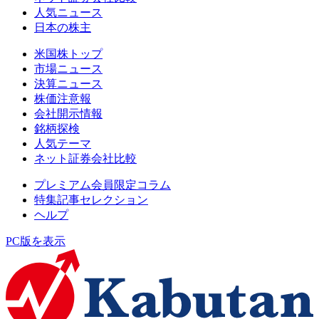
人気ニュース
日本の株主
米国株トップ
市場ニュース
決算ニュース
株価注意報
会社開示情報
銘柄探検
人気テーマ
ネット証券会社比較
プレミアム会員限定コラム
特集記事セレクション
ヘルプ
PC版を表示