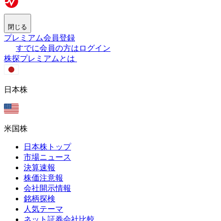
閉じる
プレミアム会員登録
すでに会員の方はログイン
株探プレミアムとは
日本株
米国株
日本株トップ
市場ニュース
決算速報
株価注意報
会社開示情報
銘柄探検
人気テーマ
ネット証券会社比較