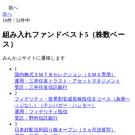
前へ
次へ
10件 / 32件中
組み入れファンドベスト5（株数ベー
ス）
みんかぶサイトに遷移します
1
国内株式ＳＭＴＢセレクション（ＳＭＡ専用）
運用：三井住友トラスト・アセットマネジメント
受託：三井住友信託銀行
2
フィデリティ・世界割安成長株投信Ｂコース（為替ヘ
ッジなし）（テンバガー・ハンター）
運用：フィデリティ投信
受託：野村信託銀行
3
日本好配当利回り株オープン（３ヵ月決算型）