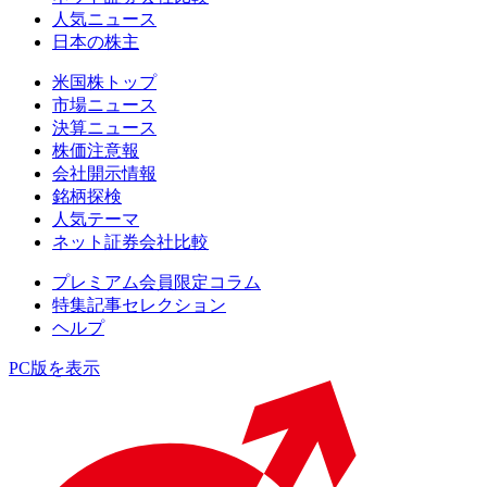
人気ニュース
日本の株主
米国株トップ
市場ニュース
決算ニュース
株価注意報
会社開示情報
銘柄探検
人気テーマ
ネット証券会社比較
プレミアム会員限定コラム
特集記事セレクション
ヘルプ
PC版を表示