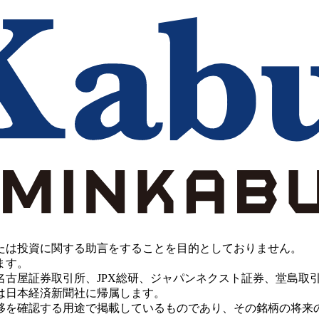
たは投資に関する助言をすることを目的としておりません。
ます。
PX総研、ジャパンネクスト証券、堂島取引所、China Investment 
は日本経済新聞社に帰属します。
移を確認する用途で掲載しているものであり、その銘柄の将来