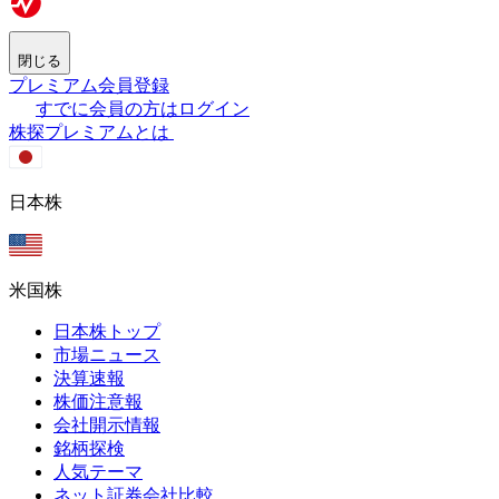
閉じる
プレミアム会員登録
すでに会員の方はログイン
株探プレミアムとは
日本株
米国株
日本株トップ
市場ニュース
決算速報
株価注意報
会社開示情報
銘柄探検
人気テーマ
ネット証券会社比較