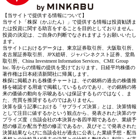
【当サイトで提供する情報について】
当サイト「株探（かぶたん）」で提供する情報は投資勧誘ま
たは投資に関する助言をすることを目的としておりません。
投資の決定は、ご自身の判断でなされますようお願いいたし
ます。
当サイトにおけるデータは、東京証券取引所、大阪取引所、
名古屋証券取引所、JPX総研、ジャパンネクスト証券、堂島
取引所、China Investment Information Services、CME Group
Inc. 等からの情報の提供を受けております。日経平均株価の
著作権は日本経済新聞社に帰属します。
株探に掲載される株価チャートは、その銘柄の過去の株価推
移を確認する用途で掲載しているものであり、その銘柄の将
来の価値の動向を示唆あるいは保証するものではなく、ま
た、売買を推奨するものではありません。
決算を扱う記事における「サプライズ決算」とは、決算情報
として注目に値するかという観点から、発表された決算のサ
プライズ度（当該会社の本決算か各四半期であるか、業績予
想の修正か配当予想の修正であるか、及びそこで発表された
決算結果ならびに当該会社が過去に公表した業績予想・配当