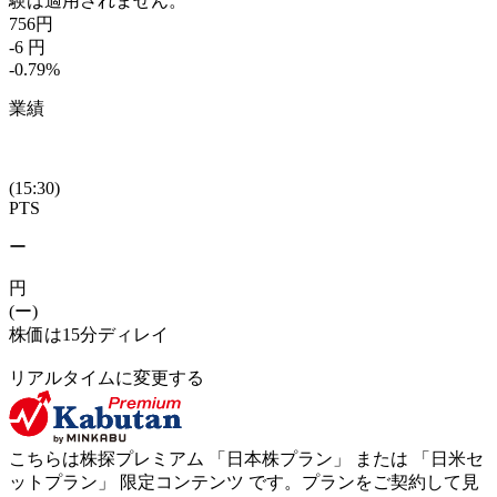
験は適用されません。
756
円
-6
円
-0.79
%
業績
(15:30)
PTS
ー
円
(ー)
株価は15分ディレイ
リアルタイムに変更する
こちらは株探プレミアム 「
日本株プラン
」 または 「
日米セ
ットプラン
」
限定コンテンツ
です。プランをご契約して見