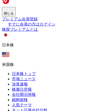
閉じる
プレミアム会員登録
すでに会員の方はログイン
株探プレミアムとは
日本株
米国株
日本株トップ
市場ニュース
決算速報
株価注意報
会社開示情報
銘柄探検
人気テーマ
ネット証券会社比較