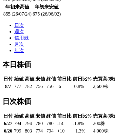
年初来高値
年初来安値
855
(26/07/24)
675
(26/06/02)
日次
週次
信用残
月次
年次
本日株価
日付
始値
高値
安値
終値
前日比
前日比%
売買高(株)
8/7
777
782
756
756
-6
-0.8
%
2,600
株
日次株価
日付
始値
高値
安値
終値
前日比
前日比%
売買高(株)
6/27
794
794
780
780
-14
-1.8
%
200
株
6/26
799
803
774
794
+10
+1.3
%
4,000
株