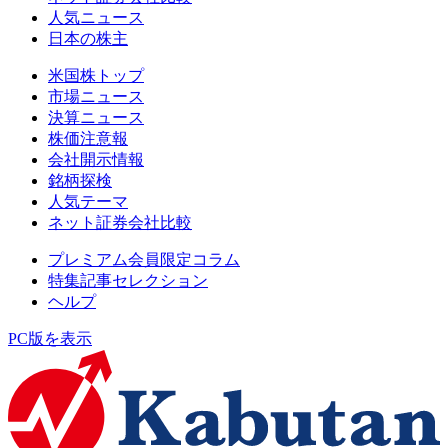
人気ニュース
日本の株主
米国株トップ
市場ニュース
決算ニュース
株価注意報
会社開示情報
銘柄探検
人気テーマ
ネット証券会社比較
プレミアム会員限定コラム
特集記事セレクション
ヘルプ
PC版を表示