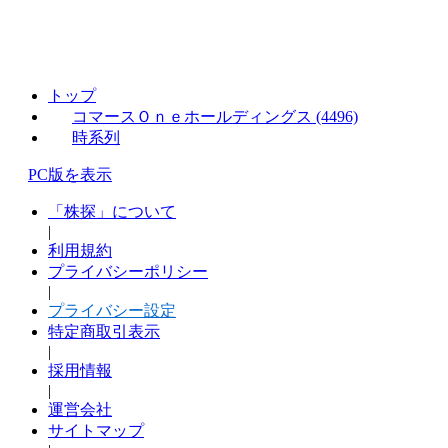
トップ
コマースＯｎｅホールディングス (4496)
時系列
PC版を表示
「株探」について
|
利用規約
プライバシーポリシー
|
プライバシー設定
特定商取引表示
|
採用情報
|
運営会社
サイトマップ