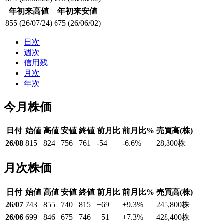
年初来高値
年初来安値
855
(26/07/24)
675
(26/06/02)
日次
週次
信用残
月次
年次
今月株価
日付
始値
高値
安値
終値
前月比
前月比%
売買高(株)
26/08
815
824
756
761
-54
-6.6
%
28,800
株
月次株価
日付
始値
高値
安値
終値
前月比
前月比%
売買高(株)
26/07
743
855
740
815
+69
+9.3
%
245,800
株
26/06
699
846
675
746
+51
+7.3
%
428,400
株