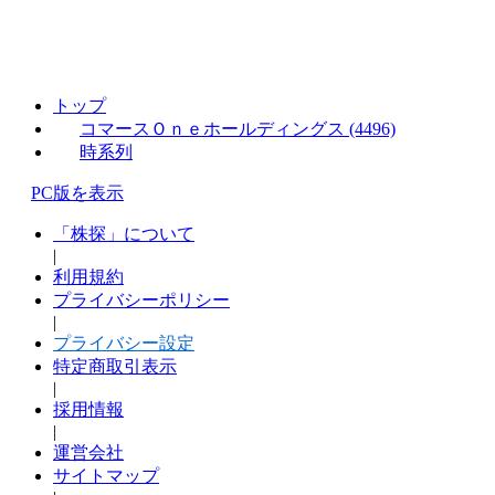
トップ
コマースＯｎｅホールディングス (4496)
時系列
PC版を表示
「株探」について
|
利用規約
プライバシーポリシー
|
プライバシー設定
特定商取引表示
|
採用情報
|
運営会社
サイトマップ