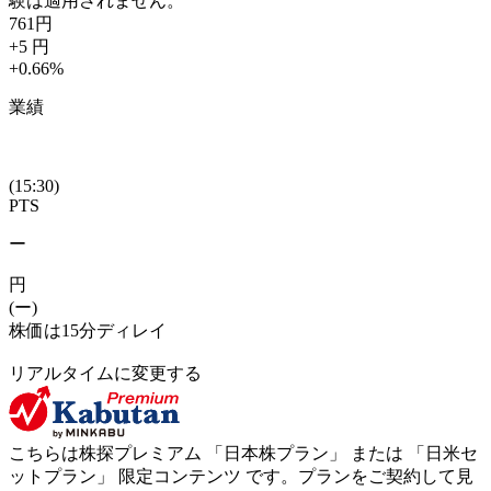
験は適用されません。
761
円
+5
円
+0.66
%
業績
(15:30)
PTS
ー
円
(ー)
株価は15分ディレイ
リアルタイムに変更する
こちらは株探プレミアム 「
日本株プラン
」 または 「
日米セ
ットプラン
」
限定コンテンツ
です。プランをご契約して見