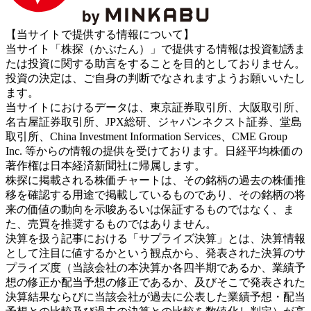
【当サイトで提供する情報について】
当サイト「株探（かぶたん）」で提供する情報は投資勧誘ま
たは投資に関する助言をすることを目的としておりません。
投資の決定は、ご自身の判断でなされますようお願いいたし
ます。
当サイトにおけるデータは、東京証券取引所、大阪取引所、
名古屋証券取引所、JPX総研、ジャパンネクスト証券、堂島
取引所、China Investment Information Services、CME Group
Inc. 等からの情報の提供を受けております。日経平均株価の
著作権は日本経済新聞社に帰属します。
株探に掲載される株価チャートは、その銘柄の過去の株価推
移を確認する用途で掲載しているものであり、その銘柄の将
来の価値の動向を示唆あるいは保証するものではなく、ま
た、売買を推奨するものではありません。
決算を扱う記事における「サプライズ決算」とは、決算情報
として注目に値するかという観点から、発表された決算のサ
プライズ度（当該会社の本決算か各四半期であるか、業績予
想の修正か配当予想の修正であるか、及びそこで発表された
決算結果ならびに当該会社が過去に公表した業績予想・配当