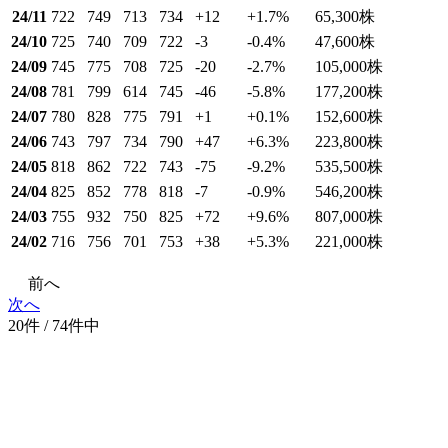
24/11
722
749
713
734
+12
+1.7
%
65,300
株
24/10
725
740
709
722
-3
-0.4
%
47,600
株
24/09
745
775
708
725
-20
-2.7
%
105,000
株
24/08
781
799
614
745
-46
-5.8
%
177,200
株
24/07
780
828
775
791
+1
+0.1
%
152,600
株
24/06
743
797
734
790
+47
+6.3
%
223,800
株
24/05
818
862
722
743
-75
-9.2
%
535,500
株
24/04
825
852
778
818
-7
-0.9
%
546,200
株
24/03
755
932
750
825
+72
+9.6
%
807,000
株
24/02
716
756
701
753
+38
+5.3
%
221,000
株
前へ
次へ
20件 / 74件中