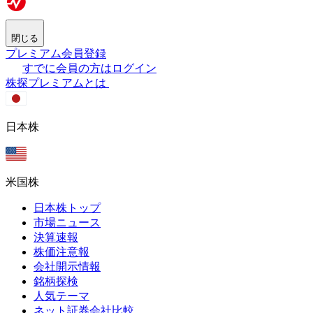
閉じる
プレミアム会員登録
すでに会員の方はログイン
株探プレミアムとは
日本株
米国株
日本株トップ
市場ニュース
決算速報
株価注意報
会社開示情報
銘柄探検
人気テーマ
ネット証券会社比較