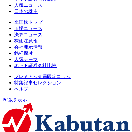
人気ニュース
日本の株主
米国株トップ
市場ニュース
決算ニュース
株価注意報
会社開示情報
銘柄探検
人気テーマ
ネット証券会社比較
プレミアム会員限定コラム
特集記事セレクション
ヘルプ
PC版を表示