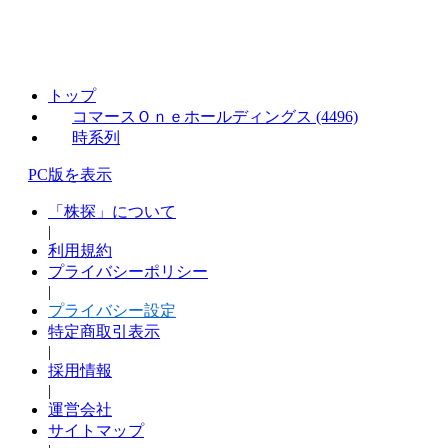
トップ
コマースＯｎｅホールディングス (4496)
時系列
PC版を表示
「株探」について
|
利用規約
プライバシーポリシー
|
プライバシー設定
特定商取引表示
|
採用情報
|
運営会社
サイトマップ