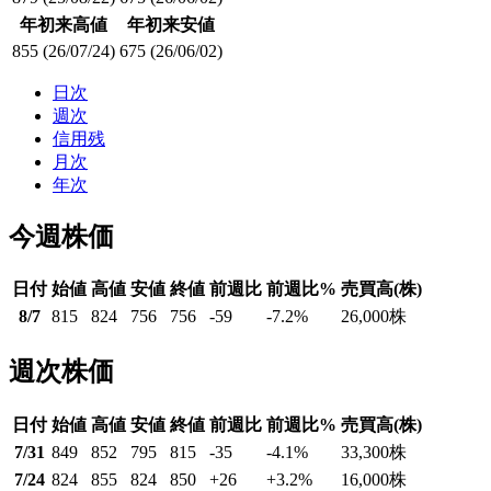
年初来高値
年初来安値
855
(26/07/24)
675
(26/06/02)
日次
週次
信用残
月次
年次
今週株価
日付
始値
高値
安値
終値
前週比
前週比%
売買高(株)
8/7
815
824
756
756
-59
-7.2
%
26,000
株
週次株価
日付
始値
高値
安値
終値
前週比
前週比%
売買高(株)
7/31
849
852
795
815
-35
-4.1
%
33,300
株
7/24
824
855
824
850
+26
+3.2
%
16,000
株