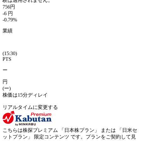
験は適用されません。
756
円
-6
円
-0.79
%
業績
(15:30)
PTS
ー
円
(ー)
株価は15分ディレイ
リアルタイムに変更する
こちらは株探プレミアム 「
日本株プラン
」 または 「
日米セ
ットプラン
」
限定コンテンツ
です。プランをご契約して見