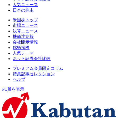
人気ニュース
日本の株主
米国株トップ
市場ニュース
決算ニュース
株価注意報
会社開示情報
銘柄探検
人気テーマ
ネット証券会社比較
プレミアム会員限定コラム
特集記事セレクション
ヘルプ
PC版を表示