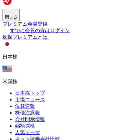
閉じる
プレミアム会員登録
すでに会員の方はログイン
株探プレミアムとは
日本株
米国株
日本株トップ
市場ニュース
決算速報
株価注意報
会社開示情報
銘柄探検
人気テーマ
ネット証券会社比較