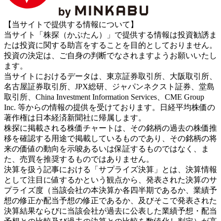
【当サイトで提供する情報について】
当サイト「株探（かぶたん）」で提供する情報は投資勧誘ま
たは投資に関する助言をすることを目的としておりません。
投資の決定は、ご自身の判断でなされますようお願いいたし
ます。
当サイトにおけるデータは、東京証券取引所、大阪取引所、
名古屋証券取引所、JPX総研、ジャパンネクスト証券、堂島
取引所、China Investment Information Services、CME Group
Inc. 等からの情報の提供を受けております。日経平均株価の
著作権は日本経済新聞社に帰属します。
株探に掲載される株価チャートは、その銘柄の過去の株価推
移を確認する用途で掲載しているものであり、その銘柄の将
来の価値の動向を示唆あるいは保証するものではなく、ま
た、売買を推奨するものではありません。
決算を扱う記事における「サプライズ決算」とは、決算情報
として注目に値するかという観点から、発表された決算のサ
プライズ度（当該会社の本決算か各四半期であるか、業績予
想の修正か配当予想の修正であるか、及びそこで発表された
決算結果ならびに当該会社が過去に公表した業績予想・配当