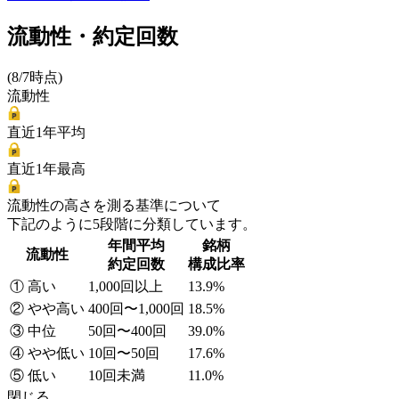
流動性・約定回数
(8/7時点)
流動性
直近1年平均
直近1年最高
流動性の高さを測る基準について
下記のように5段階に分類しています。
年間平均
銘柄
流動性
約定回数
構成比率
① 高い
1,000回以上
13.9%
② やや高い
400回〜1,000回
18.5%
③ 中位
50回〜400回
39.0%
④ やや低い
10回〜50回
17.6%
⑤ 低い
10回未満
11.0%
閉じる