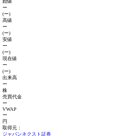
始値
ー
(ー)
高値
ー
(ー)
安値
ー
(ー)
現在値
ー
(ー)
出来高
ー
株
売買代金
ー
VWAP
ー
円
取得元：
ジャパンネクスト証券