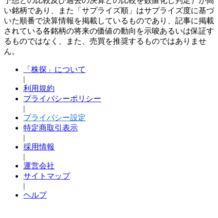
予想との比較及び過去の決算との比較を数値化し判定）が高
い銘柄であり、また「サプライズ順」はサプライズ度に基づ
いた順番で決算情報を掲載しているものであり、記事に掲載
されている各銘柄の将来の価値の動向を示唆あるいは保証す
るものではなく、また、売買を推奨するものではありませ
ん。
「株探」について
|
利用規約
プライバシーポリシー
|
プライバシー設定
特定商取引表示
|
採用情報
|
運営会社
サイトマップ
|
ヘルプ