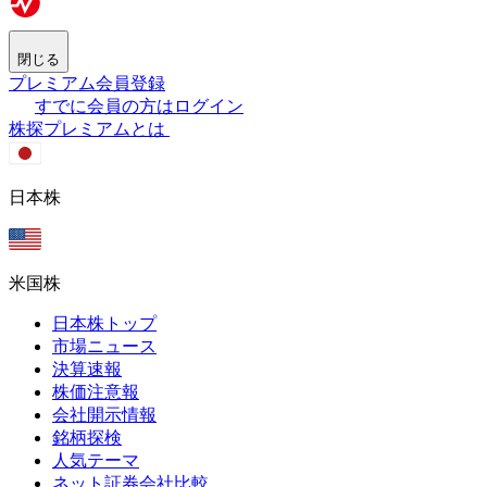
閉じる
プレミアム会員登録
すでに会員の方はログイン
株探プレミアムとは
日本株
米国株
日本株トップ
市場ニュース
決算速報
株価注意報
会社開示情報
銘柄探検
人気テーマ
ネット証券会社比較