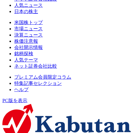
人気ニュース
日本の株主
米国株トップ
市場ニュース
決算ニュース
株価注意報
会社開示情報
銘柄探検
人気テーマ
ネット証券会社比較
プレミアム会員限定コラム
特集記事セレクション
ヘルプ
PC版を表示