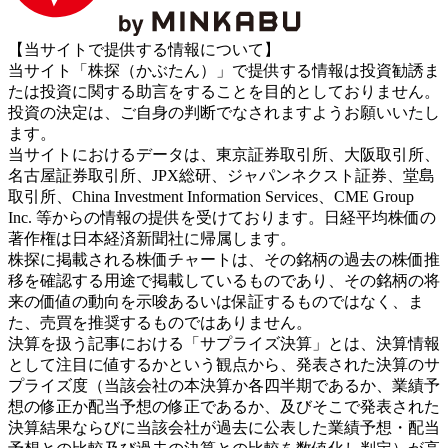
【当サイトで提供する情報について】
当サイト「株探（かぶたん）」で提供する情報は投資勧誘ま
たは投資に関する助言をすることを目的としておりません。
投資の決定は、ご自身の判断でなされますようお願いいたし
ます。
当サイトにおけるデータは、東京証券取引所、大阪取引所、
名古屋証券取引所、JPX総研、ジャパンネクスト証券、堂島
取引所、China Investment Information Services、CME Group
Inc. 等からの情報の提供を受けております。日経平均株価の
著作権は日本経済新聞社に帰属します。
株探に掲載される株価チャートは、その銘柄の過去の株価推
移を確認する用途で掲載しているものであり、その銘柄の将
来の価値の動向を示唆あるいは保証するものではなく、ま
た、売買を推奨するものではありません。
決算を扱う記事における「サプライズ決算」とは、決算情報
として注目に値するかという観点から、発表された決算のサ
プライズ度（当該会社の本決算か各四半期であるか、業績予
想の修正か配当予想の修正であるか、及びそこで発表された
決算結果ならびに当該会社が過去に公表した業績予想・配当