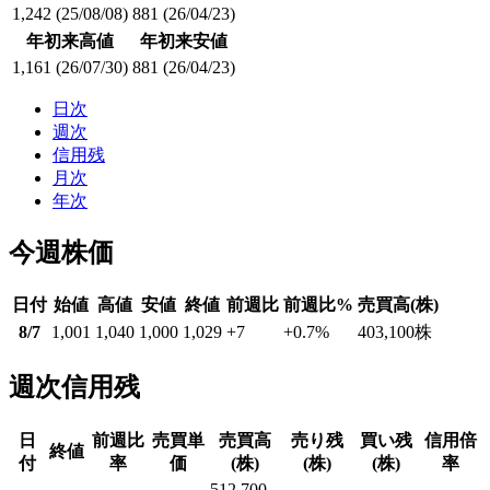
1,242
(25/08/08)
881
(26/04/23)
年初来高値
年初来安値
1,161
(26/07/30)
881
(26/04/23)
日次
週次
信用残
月次
年次
今週株価
日付
始値
高値
安値
終値
前週比
前週比%
売買高(株)
8/7
1,001
1,040
1,000
1,029
+7
+0.7
%
403,100
株
週次信用残
日
前週比
売買単
売買高
売り残
買い残
信用倍
終値
付
率
価
(株)
(株)
(株)
率
512,700