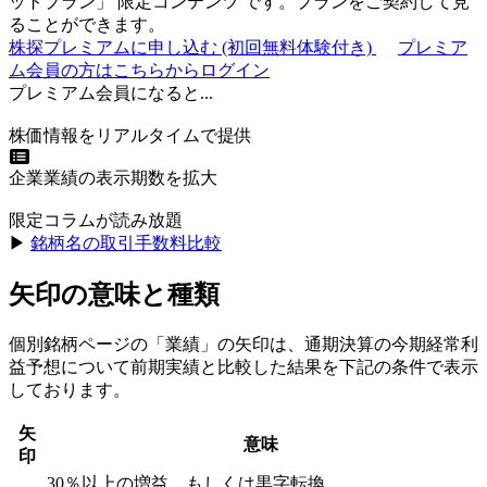
ットプラン
」
限定コンテンツ
です。プランをご契約して見
ることができます。
株探プレミアムに申し込む
(初回無料体験付き)
プレミア
ム会員の方はこちらからログイン
プレミアム会員になると...
株価情報をリアルタイムで提供
企業業績の表示期数を拡大
限定コラムが読み放題
▶︎
銘柄名の取引手数料比較
矢印の意味と種類
個別銘柄ページの「業績」の矢印は、通期決算の今期経常利
益予想について前期実績と比較した結果を下記の条件で表示
しております。
矢
意味
印
30％以上の増益、もしくは黒字転換