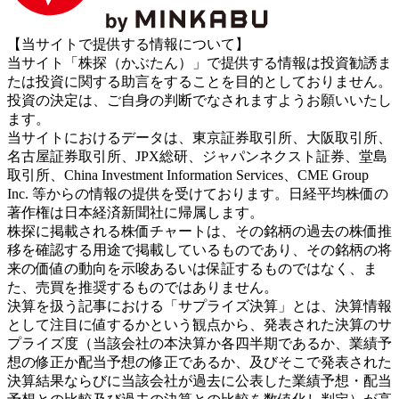
【当サイトで提供する情報について】
当サイト「株探（かぶたん）」で提供する情報は投資勧誘ま
たは投資に関する助言をすることを目的としておりません。
投資の決定は、ご自身の判断でなされますようお願いいたし
ます。
当サイトにおけるデータは、東京証券取引所、大阪取引所、
名古屋証券取引所、JPX総研、ジャパンネクスト証券、堂島
取引所、China Investment Information Services、CME Group
Inc. 等からの情報の提供を受けております。日経平均株価の
著作権は日本経済新聞社に帰属します。
株探に掲載される株価チャートは、その銘柄の過去の株価推
移を確認する用途で掲載しているものであり、その銘柄の将
来の価値の動向を示唆あるいは保証するものではなく、ま
た、売買を推奨するものではありません。
決算を扱う記事における「サプライズ決算」とは、決算情報
として注目に値するかという観点から、発表された決算のサ
プライズ度（当該会社の本決算か各四半期であるか、業績予
想の修正か配当予想の修正であるか、及びそこで発表された
決算結果ならびに当該会社が過去に公表した業績予想・配当