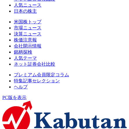
人気ニュース
日本の株主
米国株トップ
市場ニュース
決算ニュース
株価注意報
会社開示情報
銘柄探検
人気テーマ
ネット証券会社比較
プレミアム会員限定コラム
特集記事セレクション
ヘルプ
PC版を表示