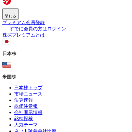
閉じる
プレミアム会員登録
すでに会員の方はログイン
株探プレミアムとは
日本株
米国株
日本株トップ
市場ニュース
決算速報
株価注意報
会社開示情報
銘柄探検
人気テーマ
ネット証券会社比較