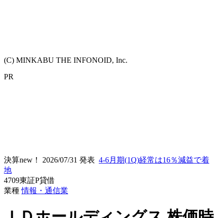
(C) MINKABU THE INFONOID, Inc.
PR
決算new！
2026/07/31 発表
4-6月期(1Q)経常は16％減益で着
地
4709
東証P
貸借
業種
情報・通信業
ＩＤホールディングス
株価時