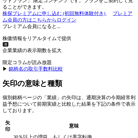
ットプラン
」
限定コンテンツ
です。プランをご契約して見
ることができます。
株探プレミアムに申し込む
(初回無料体験付き)
プレミア
ム会員の方はこちらからログイン
プレミアム会員になると...
株価情報をリアルタイムで提供
企業業績の表示期数を拡大
限定コラムが読み放題
▶︎
銘柄名の取引手数料比較
矢印の意味と種類
個別銘柄ページの「業績」の矢印は、通期決算の今期経常利
益予想について前期実績と比較した結果を下記の条件で表示
しております。
矢
意味
印
30％以上の増益、もしくは黒字転換