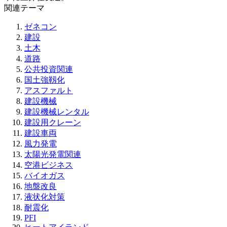
関連テーマ
ゼネコン
建設
土木
道路
公共投資関連
国土強靱化
アスファルト
建設機械
建設機械レンタル
建設用クレーン
建設車両
風力発電
太陽光発電関連
空港ビジネス
バイオガス
地盤改良
液状化対策
耐震化
PFI