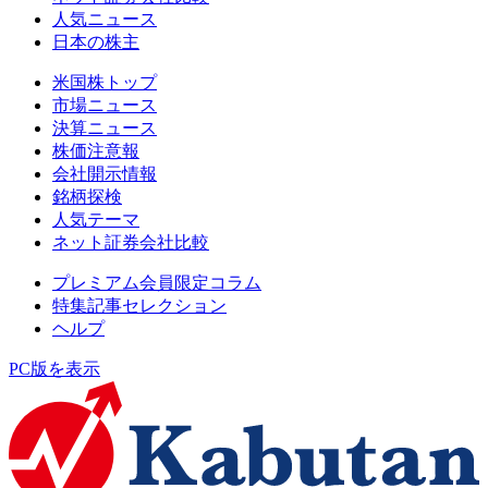
人気ニュース
日本の株主
米国株トップ
市場ニュース
決算ニュース
株価注意報
会社開示情報
銘柄探検
人気テーマ
ネット証券会社比較
プレミアム会員限定コラム
特集記事セレクション
ヘルプ
PC版を表示