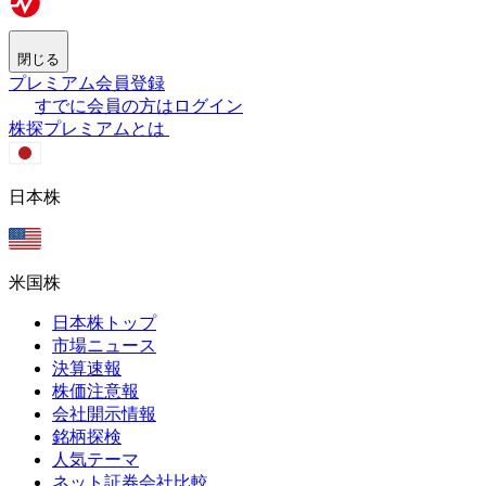
閉じる
プレミアム会員登録
すでに会員の方はログイン
株探プレミアムとは
日本株
米国株
日本株トップ
市場ニュース
決算速報
株価注意報
会社開示情報
銘柄探検
人気テーマ
ネット証券会社比較