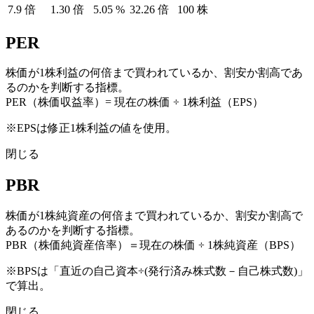
7.9
倍
1.30
倍
5.05
%
32.26
倍
100
株
PER
株価が1株利益の何倍まで買われているか、割安か割高であ
るのかを判断する指標。
PER（株価収益率）= 現在の株価 ÷ 1株利益（EPS）
※EPSは修正1株利益の値を使用。
閉じる
PBR
株価が1株純資産の何倍まで買われているか、割安か割高で
あるのかを判断する指標。
PBR（株価純資産倍率）＝現在の株価 ÷ 1株純資産（BPS）
※BPSは「直近の自己資本÷(発行済み株式数－自己株式数)」
で算出。
閉じる