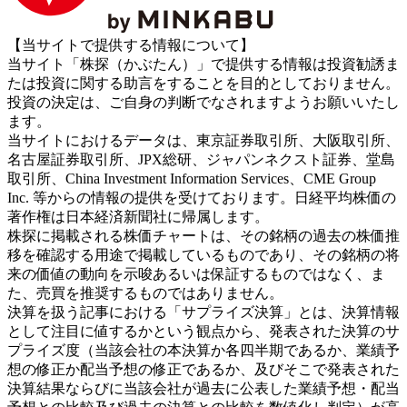
【当サイトで提供する情報について】
当サイト「株探（かぶたん）」で提供する情報は投資勧誘ま
たは投資に関する助言をすることを目的としておりません。
投資の決定は、ご自身の判断でなされますようお願いいたし
ます。
当サイトにおけるデータは、東京証券取引所、大阪取引所、
名古屋証券取引所、JPX総研、ジャパンネクスト証券、堂島
取引所、China Investment Information Services、CME Group
Inc. 等からの情報の提供を受けております。日経平均株価の
著作権は日本経済新聞社に帰属します。
株探に掲載される株価チャートは、その銘柄の過去の株価推
移を確認する用途で掲載しているものであり、その銘柄の将
来の価値の動向を示唆あるいは保証するものではなく、ま
た、売買を推奨するものではありません。
決算を扱う記事における「サプライズ決算」とは、決算情報
として注目に値するかという観点から、発表された決算のサ
プライズ度（当該会社の本決算か各四半期であるか、業績予
想の修正か配当予想の修正であるか、及びそこで発表された
決算結果ならびに当該会社が過去に公表した業績予想・配当