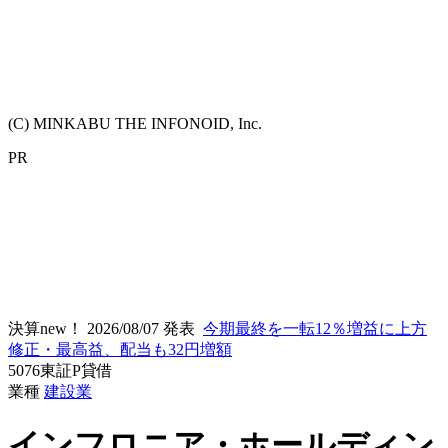
(C) MINKABU THE INFONOID, Inc.
PR
決算new！
2026/08/07 発表
今期最終を一転12％増益に上方
修正・最高益、配当も32円増額
5076
東証P
貸借
業種
建設業
インフロニア・ホールディン