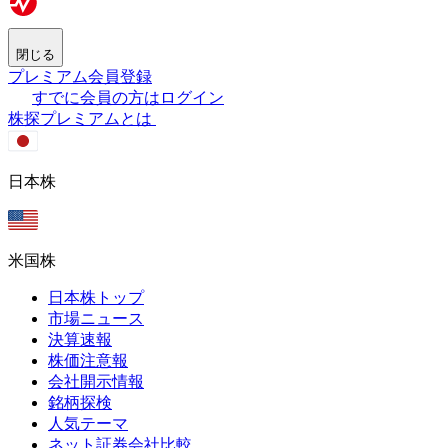
閉じる
プレミアム会員登録
すでに会員の方はログイン
株探プレミアムとは
日本株
米国株
日本株トップ
市場ニュース
決算速報
株価注意報
会社開示情報
銘柄探検
人気テーマ
ネット証券会社比較