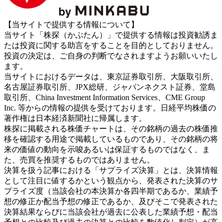
【当サイトで提供する情報について】
当サイト「株探（かぶたん）」で提供する情報は投資勧誘ま
たは投資に関する助言をすることを目的としておりません。
投資の決定は、ご自身の判断でなされますようお願いいたし
ます。
当サイトにおけるデータは、東京証券取引所、大阪取引所、
名古屋証券取引所、JPX総研、ジャパンネクスト証券、堂島
取引所、China Investment Information Services、CME Group
Inc. 等からの情報の提供を受けております。日経平均株価の
著作権は日本経済新聞社に帰属します。
株探に掲載される株価チャートは、その銘柄の過去の株価推
移を確認する用途で掲載しているものであり、その銘柄の将
来の価値の動向を示唆あるいは保証するものではなく、ま
た、売買を推奨するものではありません。
決算を扱う記事における「サプライズ決算」とは、決算情報
として注目に値するかという観点から、発表された決算のサ
プライズ度（当該会社の本決算か各四半期であるか、業績予
想の修正か配当予想の修正であるか、及びそこで発表された
決算結果ならびに当該会社が過去に公表した業績予想・配当