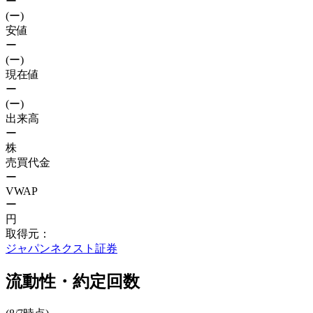
ー
(ー)
安値
ー
(ー)
現在値
ー
(ー)
出来高
ー
株
売買代金
ー
VWAP
ー
円
取得元：
ジャパンネクスト証券
流動性・約定回数