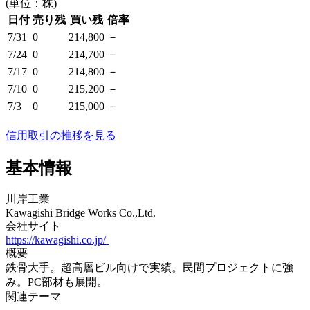
(単位：株)
日付
売り残
買い残
倍率
7/31
0
214,800
－
7/24
0
214,700
－
7/17
0
214,800
－
7/10
0
215,200
－
7/3
0
215,000
－
信用取引の推移を見る
基本情報
川岸工業
Kawagishi Bridge Works Co.,Ltd.
会社サイト
https://kawagishi.co.jp/
概要
鉄骨大手。超高層ビル向けで実績。民間プロジェクトに強
み。PC部材も展開。
関連テーマ