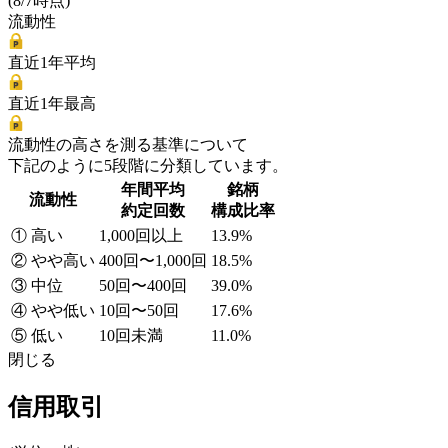
(8/7時点)
流動性
直近1年平均
直近1年最高
流動性の高さを測る基準について
下記のように5段階に分類しています。
年間平均
銘柄
流動性
約定回数
構成比率
① 高い
1,000回以上
13.9%
② やや高い
400回〜1,000回
18.5%
③ 中位
50回〜400回
39.0%
④ やや低い
10回〜50回
17.6%
⑤ 低い
10回未満
11.0%
閉じる
信用取引