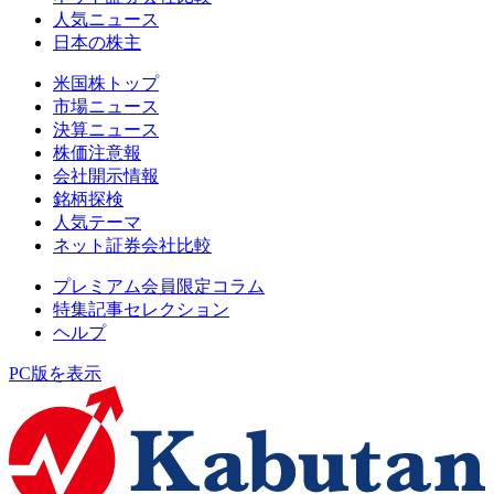
人気ニュース
日本の株主
米国株トップ
市場ニュース
決算ニュース
株価注意報
会社開示情報
銘柄探検
人気テーマ
ネット証券会社比較
プレミアム会員限定コラム
特集記事セレクション
ヘルプ
PC版を表示