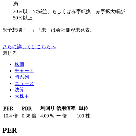
満
30％以上の減益、もしくは赤字転換、赤字拡大幅が
50％以上
※予想欄「－」「未」は会社側が未発表。
さらに詳しくはこちらへ
閉じる
株価
チャート
時系列
ニュース
決算
大株主
PER
PBR
利回り
信用倍率
単位
10.4
倍
0.38
倍
4.09
%
ー
倍
100
株
PER