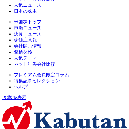
人気ニュース
日本の株主
米国株トップ
市場ニュース
決算ニュース
株価注意報
会社開示情報
銘柄探検
人気テーマ
ネット証券会社比較
プレミアム会員限定コラム
特集記事セレクション
ヘルプ
PC版を表示