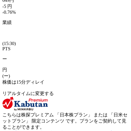
649
円
-5
円
-0.76
%
業績
(15:30)
PTS
ー
円
(ー)
株価は15分ディレイ
リアルタイムに変更する
こちらは株探プレミアム 「
日本株プラン
」 または 「
日米セ
ットプラン
」
限定コンテンツ
です。プランをご契約して見
ることができます。