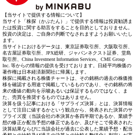
【当サイトで提供する情報について】
当サイト「株探（かぶたん）」で提供する情報は投資勧誘ま
たは投資に関する助言をすることを目的としておりません。
投資の決定は、ご自身の判断でなされますようお願いいたし
ます。
当サイトにおけるデータは、東京証券取引所、大阪取引所、
名古屋証券取引所、JPX総研、ジャパンネクスト証券、堂島
取引所、China Investment Information Services、CME Group
Inc. 等からの情報の提供を受けております。日経平均株価の
著作権は日本経済新聞社に帰属します。
株探に掲載される株価チャートは、その銘柄の過去の株価推
移を確認する用途で掲載しているものであり、その銘柄の将
来の価値の動向を示唆あるいは保証するものではなく、ま
た、売買を推奨するものではありません。
決算を扱う記事における「サプライズ決算」とは、決算情報
として注目に値するかという観点から、発表された決算のサ
プライズ度（当該会社の本決算か各四半期であるか、業績予
想の修正か配当予想の修正であるか、及びそこで発表された
決算結果ならびに当該会社が過去に公表した業績予想・配当