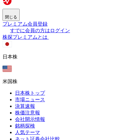
閉じる
プレミアム会員登録
すでに会員の方はログイン
株探プレミアムとは
日本株
米国株
日本株トップ
市場ニュース
決算速報
株価注意報
会社開示情報
銘柄探検
人気テーマ
ネット証券会社比較