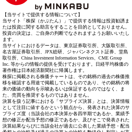
【当サイトで提供する情報について】
当サイト「株探（かぶたん）」で提供する情報は投資勧誘ま
たは投資に関する助言をすることを目的としておりません。
投資の決定は、ご自身の判断でなされますようお願いいたし
ます。
当サイトにおけるデータは、東京証券取引所、大阪取引所、
名古屋証券取引所、JPX総研、ジャパンネクスト証券、堂島
取引所、China Investment Information Services、CME Group
Inc. 等からの情報の提供を受けております。日経平均株価の
著作権は日本経済新聞社に帰属します。
株探に掲載される株価チャートは、その銘柄の過去の株価推
移を確認する用途で掲載しているものであり、その銘柄の将
来の価値の動向を示唆あるいは保証するものではなく、ま
た、売買を推奨するものではありません。
決算を扱う記事における「サプライズ決算」とは、決算情報
として注目に値するかという観点から、発表された決算のサ
プライズ度（当該会社の本決算か各四半期であるか、業績予
想の修正か配当予想の修正であるか、及びそこで発表された
決算結果ならびに当該会社が過去に公表した業績予想・配当