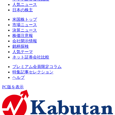
人気ニュース
日本の株主
米国株トップ
市場ニュース
決算ニュース
株価注意報
会社開示情報
銘柄探検
人気テーマ
ネット証券会社比較
プレミアム会員限定コラム
特集記事セレクション
ヘルプ
PC版を表示