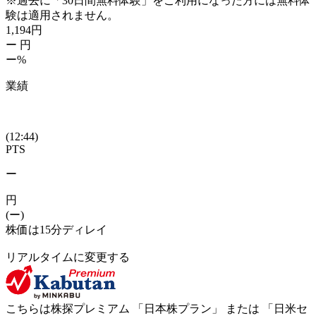
※過去に「30日間無料体験」をご利用になった方には無料体
験は適用されません。
1,194
円
ー
円
ー%
業績
(12:44)
PTS
ー
円
(ー)
株価は15分ディレイ
リアルタイムに変更する
こちらは株探プレミアム 「
日本株プラン
」 または 「
日米セ