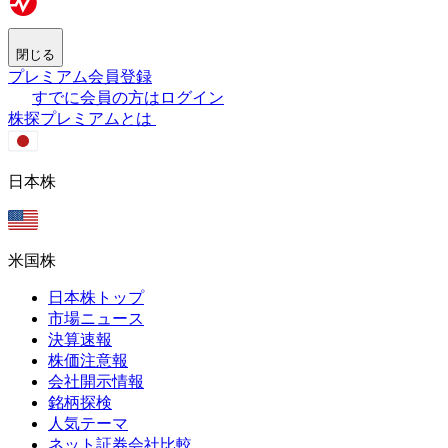
閉じる
プレミアム会員登録
すでに会員の方はログイン
株探プレミアムとは
日本株
米国株
日本株トップ
市場ニュース
決算速報
株価注意報
会社開示情報
銘柄探検
人気テーマ
ネット証券会社比較