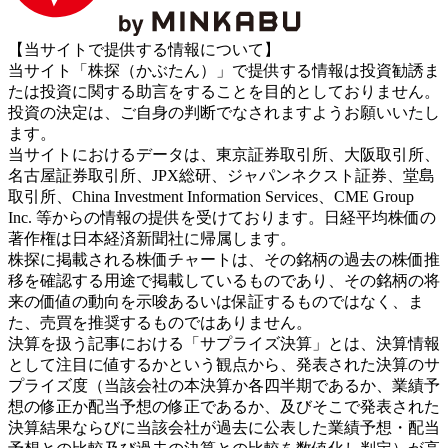
【当サイトで提供する情報について】
当サイト「株探（かぶたん）」で提供する情報は投資勧誘ま
たは投資に関する助言をすることを目的としておりません。
投資の決定は、ご自身の判断でなされますようお願いいたし
ます。
当サイトにおけるデータは、東京証券取引所、大阪取引所、
名古屋証券取引所、JPX総研、ジャパンネクスト証券、堂島
取引所、China Investment Information Services、CME Group
Inc. 等からの情報の提供を受けております。日経平均株価の
著作権は日本経済新聞社に帰属します。
株探に掲載される株価チャートは、その銘柄の過去の株価推
移を確認する用途で掲載しているものであり、その銘柄の将
来の価値の動向を示唆あるいは保証するものではなく、ま
た、売買を推奨するものではありません。
決算を扱う記事における「サプライズ決算」とは、決算情報
として注目に値するかという観点から、発表された決算のサ
プライズ度（当該会社の本決算か各四半期であるか、業績予
想の修正か配当予想の修正であるか、及びそこで発表された
決算結果ならびに当該会社が過去に公表した業績予想・配当