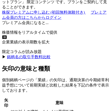
ットプラン
」
限定コンテンツ
です。プランをご契約して見
ることができます。
株探プレミアムに申し込む
(初回無料体験付き)
プレミア
ム会員の方はこちらからログイン
プレミアム会員になると...
株価情報をリアルタイムで提供
企業業績の表示期数を拡大
限定コラムが読み放題
▶︎
銘柄名の取引手数料比較
矢印の意味と種類
個別銘柄ページの「業績」の矢印は、通期決算の今期経常利
益予想について前期実績と比較した結果を下記の条件で表示
しております。
矢
意味
印