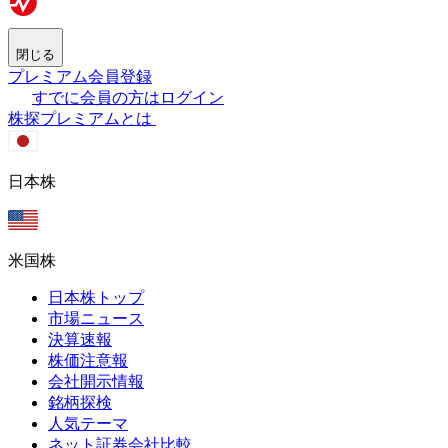
閉じる
プレミアム会員登録
すでに会員の方はログイン
株探プレミアムとは
日本株
米国株
日本株トップ
市場ニュース
決算速報
株価注意報
会社開示情報
銘柄探検
人気テーマ
ネット証券会社比較