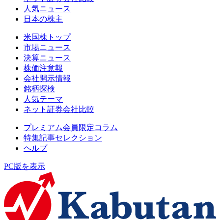
人気ニュース
日本の株主
米国株トップ
市場ニュース
決算ニュース
株価注意報
会社開示情報
銘柄探検
人気テーマ
ネット証券会社比較
プレミアム会員限定コラム
特集記事セレクション
ヘルプ
PC版を表示