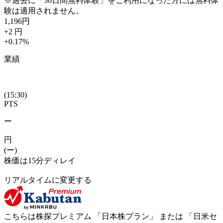
※過去に「30日間無料体験」をご利用になった方には無料体
験は適用されません。
1,196
円
+2
円
+0.17
%
業績
(15:30)
PTS
ー
円
(ー)
株価は15分ディレイ
リアルタイムに変更する
こちらは株探プレミアム 「
日本株プラン
」 または 「
日米セ