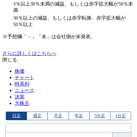
3％以上30％未満の減益、もしくは赤字拡大幅が50％未
満
30％以上の減益、もしくは赤字転換、赤字拡大幅が
50％以上
※予想欄「－」「未」は会社側が未発表。
さらに詳しくはこちらへ
閉じる
株価
チャート
時系列
ニュース
決算
大株主
日足
週足
月足
年足
5分足
1分足