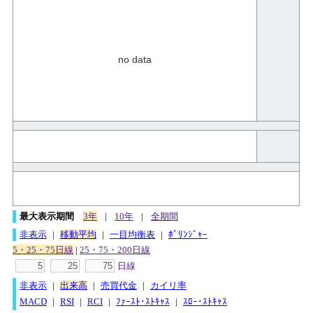
no data
最大表示期間
3年
|
10年
|
全期間
非表示
|
移動平均
|
一目均衡表
|
ﾎﾞﾘﾝｼﾞｬｰ
5・25・75日線
|
25・75・200日線
日線
非表示
|
出来高
|
売買代金
|
カイリ率
MACD
|
RSI
|
RCI
|
ﾌｧｰｽﾄ･ｽﾄｷｬｽ
|
ｽﾛｰ･ｽﾄｷｬｽ