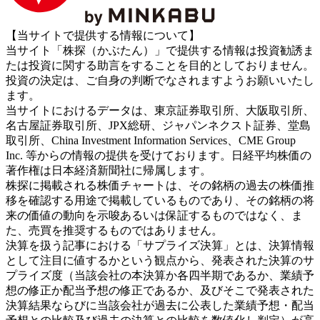
【当サイトで提供する情報について】
当サイト「株探（かぶたん）」で提供する情報は投資勧誘ま
たは投資に関する助言をすることを目的としておりません。
投資の決定は、ご自身の判断でなされますようお願いいたし
ます。
当サイトにおけるデータは、東京証券取引所、大阪取引所、
名古屋証券取引所、JPX総研、ジャパンネクスト証券、堂島
取引所、China Investment Information Services、CME Group
Inc. 等からの情報の提供を受けております。日経平均株価の
著作権は日本経済新聞社に帰属します。
株探に掲載される株価チャートは、その銘柄の過去の株価推
移を確認する用途で掲載しているものであり、その銘柄の将
来の価値の動向を示唆あるいは保証するものではなく、ま
た、売買を推奨するものではありません。
決算を扱う記事における「サプライズ決算」とは、決算情報
として注目に値するかという観点から、発表された決算のサ
プライズ度（当該会社の本決算か各四半期であるか、業績予
想の修正か配当予想の修正であるか、及びそこで発表された
決算結果ならびに当該会社が過去に公表した業績予想・配当