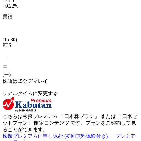
+0.22
%
業績
(15:30)
PTS
ー
円
(ー)
株価は15分ディレイ
リアルタイムに変更する
こちらは株探プレミアム 「
日本株プラン
」 または 「
日米セ
ットプラン
」
限定コンテンツ
です。プランをご契約して見
ることができます。
株探プレミアムに申し込む
(初回無料体験付き)
プレミア