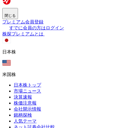
閉じる
プレミアム会員登録
すでに会員の方はログイン
株探プレミアムとは
日本株
米国株
日本株トップ
市場ニュース
決算速報
株価注意報
会社開示情報
銘柄探検
人気テーマ
ネット証券会社比較