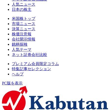
人気ニュース
日本の株主
米国株トップ
市場ニュース
決算ニュース
株価注意報
会社開示情報
銘柄探検
人気テーマ
ネット証券会社比較
プレミアム会員限定コラム
特集記事セレクション
ヘルプ
PC版を表示