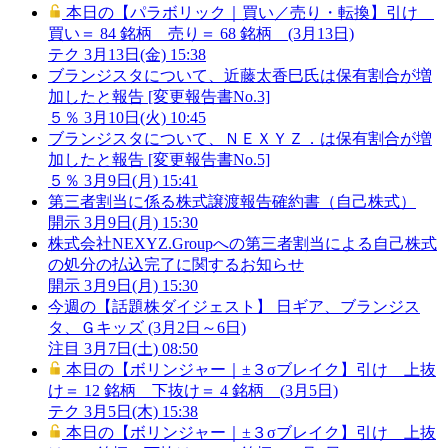
本日の【パラボリック｜買い／売り・転換】引け
買い＝ 84 銘柄 売り＝ 68 銘柄 (3月13日)
テク
3月13日(金) 15:38
ブランジスタについて、近藤太香巳氏は保有割合が増
加したと報告 [変更報告書No.3]
５％
3月10日(火) 10:45
ブランジスタについて、ＮＥＸＹＺ．は保有割合が増
加したと報告 [変更報告書No.5]
５％
3月9日(月) 15:41
第三者割当に係る株式譲渡報告確約書（自己株式）
開示
3月9日(月) 15:30
株式会社NEXYZ.Groupへの第三者割当による自己株式
の処分の払込完了に関するお知らせ
開示
3月9日(月) 15:30
今週の【話題株ダイジェスト】 日ギア、ブランジス
タ、Ｇキッズ (3月2日～6日)
注目
3月7日(土) 08:50
本日の【ボリンジャー｜±３σブレイク】引け 上抜
け＝ 12 銘柄 下抜け＝ 4 銘柄 (3月5日)
テク
3月5日(木) 15:38
本日の【ボリンジャー｜±３σブレイク】引け 上抜