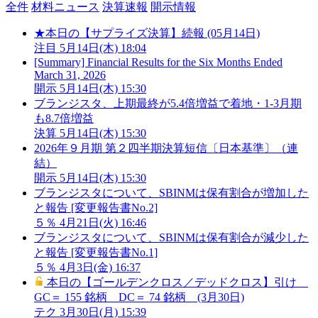
全件
材料ニュース
決算速報
開示情報
★本日の【サプライズ決算】続報 (05月14日)
注目
5月14日(木) 18:04
[Summary] Financial Results for the Six Months Ended
March 31, 2026
開示
5月14日(木) 15:30
ブランジスタ、上期最終が5.4倍増益で着地・1-3月期
も8.7倍増益
決算
5月14日(木) 15:30
2026年９月期 第２四半期決算短信〔日本基準〕（連
結）
開示
5月14日(木) 15:30
ブランジスタについて、SBINMは保有割合が増加した
と報告 [変更報告書No.2]
５％
4月21日(火) 16:46
ブランジスタについて、SBINMは保有割合が減少した
と報告 [変更報告書No.1]
５％
4月3日(金) 16:37
本日の【ゴールデンクロス／デッドクロス】引け
GC＝ 155 銘柄 DC＝ 74 銘柄 (3月30日)
テク
3月30日(月) 15:39