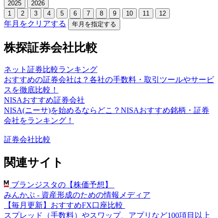
2025
2026
1
2
3
4
5
6
7
8
9
10
11
12
年月をクリアする
年月を指定する
株探証券会社比較
ネット証券比較ランキング
おすすめの証券会社は？各社の手数料・取引ツールやサービ
スを徹底比較！
NISAおすすめ証券会社
NISA(ニーサ)を始めるならどこ？NISAおすすめ銘柄・証券
会社をランキング！
証券会社比較
関連サイト
ブランジスタの【株価予想】
みんかぶ - 資産形成のための情報メディア
【毎月更新】おすすめFX口座比較
スプレッド（手数料）やスワップ、アプリなど100項目以上