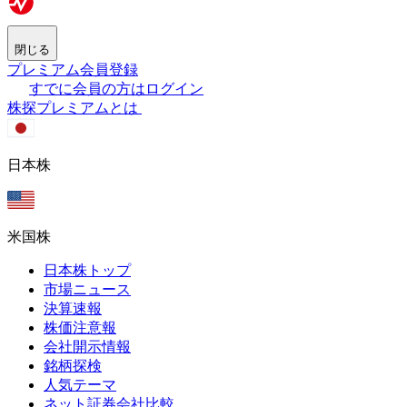
閉じる
プレミアム会員登録
すでに会員の方はログイン
株探プレミアムとは
日本株
米国株
日本株トップ
市場ニュース
決算速報
株価注意報
会社開示情報
銘柄探検
人気テーマ
ネット証券会社比較