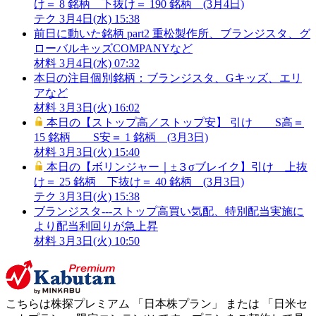
け＝ 8 銘柄 下抜け＝ 190 銘柄 (3月4日)
テク
3月4日(水) 15:38
前日に動いた銘柄 part2 重松製作所、ブランジスタ、グ
ローバルキッズCOMPANYなど
材料
3月4日(水) 07:32
本日の注目個別銘柄：ブランジスタ、Gキッズ、エリ
アなど
材料
3月3日(火) 16:02
本日の【ストップ高／ストップ安】 引け S高＝
15 銘柄 S安＝ 1 銘柄 (3月3日)
材料
3月3日(火) 15:40
本日の【ボリンジャー｜±３σブレイク】引け 上抜
け＝ 25 銘柄 下抜け＝ 40 銘柄 (3月3日)
テク
3月3日(火) 15:38
ブランジスタ---ストップ高買い気配、特別配当実施に
より配当利回りが急上昇
材料
3月3日(火) 10:50
こちらは株探プレミアム 「
日本株プラン
」 または 「
日米セ