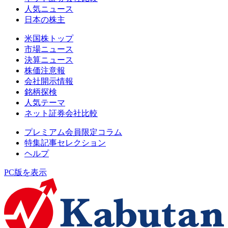
人気ニュース
日本の株主
米国株トップ
市場ニュース
決算ニュース
株価注意報
会社開示情報
銘柄探検
人気テーマ
ネット証券会社比較
プレミアム会員限定コラム
特集記事セレクション
ヘルプ
PC版を表示