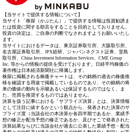
【当サイトで提供する情報について】
当サイト「株探（かぶたん）」で提供する情報は投資勧誘ま
たは投資に関する助言をすることを目的としておりません。
投資の決定は、ご自身の判断でなされますようお願いいたし
ます。
当サイトにおけるデータは、東京証券取引所、大阪取引所、
名古屋証券取引所、JPX総研、ジャパンネクスト証券、堂島
取引所、China Investment Information Services、CME Group
Inc. 等からの情報の提供を受けております。日経平均株価の
著作権は日本経済新聞社に帰属します。
株探に掲載される株価チャートは、その銘柄の過去の株価推
移を確認する用途で掲載しているものであり、その銘柄の将
来の価値の動向を示唆あるいは保証するものではなく、ま
た、売買を推奨するものではありません。
決算を扱う記事における「サプライズ決算」とは、決算情報
として注目に値するかという観点から、発表された決算のサ
プライズ度（当該会社の本決算か各四半期であるか、業績予
想の修正か配当予想の修正であるか、及びそこで発表された
決算結果ならびに当該会社が過去に公表した業績予想・配当