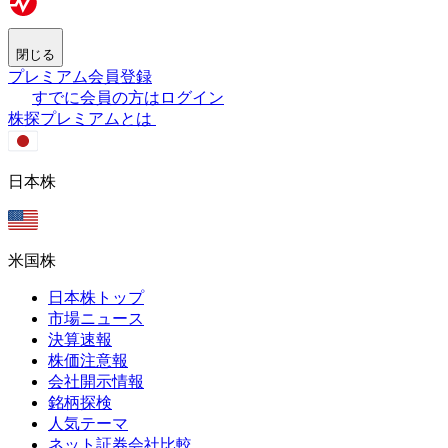
閉じる
プレミアム会員登録
すでに会員の方はログイン
株探プレミアムとは
日本株
米国株
日本株トップ
市場ニュース
決算速報
株価注意報
会社開示情報
銘柄探検
人気テーマ
ネット証券会社比較