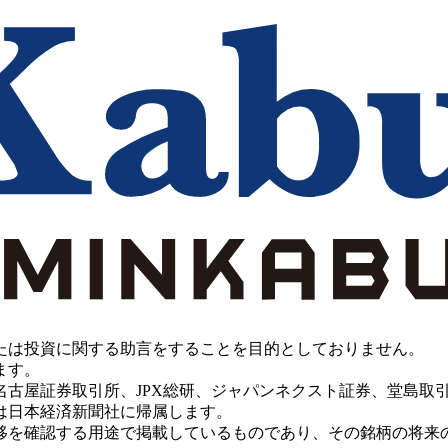
たは投資に関する助言をすることを目的としておりません。
ます。
PX総研、ジャパンネクスト証券、堂島取引所、China Investment 
は日本経済新聞社に帰属します。
移を確認する用途で掲載しているものであり、その銘柄の将来