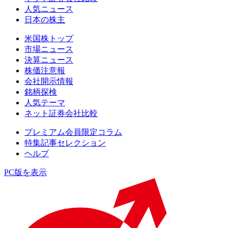
人気ニュース
日本の株主
米国株トップ
市場ニュース
決算ニュース
株価注意報
会社開示情報
銘柄探検
人気テーマ
ネット証券会社比較
プレミアム会員限定コラム
特集記事セレクション
ヘルプ
PC版を表示