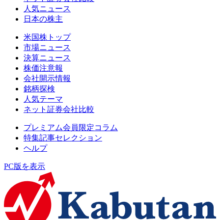
人気ニュース
日本の株主
米国株トップ
市場ニュース
決算ニュース
株価注意報
会社開示情報
銘柄探検
人気テーマ
ネット証券会社比較
プレミアム会員限定コラム
特集記事セレクション
ヘルプ
PC版を表示