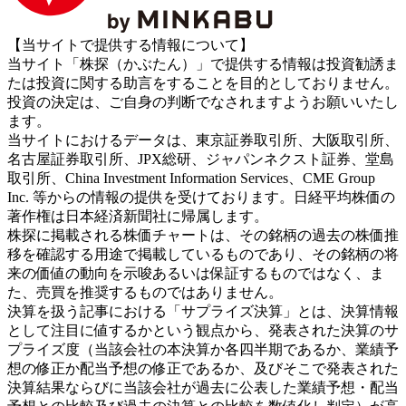
【当サイトで提供する情報について】
当サイト「株探（かぶたん）」で提供する情報は投資勧誘ま
たは投資に関する助言をすることを目的としておりません。
投資の決定は、ご自身の判断でなされますようお願いいたし
ます。
当サイトにおけるデータは、東京証券取引所、大阪取引所、
名古屋証券取引所、JPX総研、ジャパンネクスト証券、堂島
取引所、China Investment Information Services、CME Group
Inc. 等からの情報の提供を受けております。日経平均株価の
著作権は日本経済新聞社に帰属します。
株探に掲載される株価チャートは、その銘柄の過去の株価推
移を確認する用途で掲載しているものであり、その銘柄の将
来の価値の動向を示唆あるいは保証するものではなく、ま
た、売買を推奨するものではありません。
決算を扱う記事における「サプライズ決算」とは、決算情報
として注目に値するかという観点から、発表された決算のサ
プライズ度（当該会社の本決算か各四半期であるか、業績予
想の修正か配当予想の修正であるか、及びそこで発表された
決算結果ならびに当該会社が過去に公表した業績予想・配当