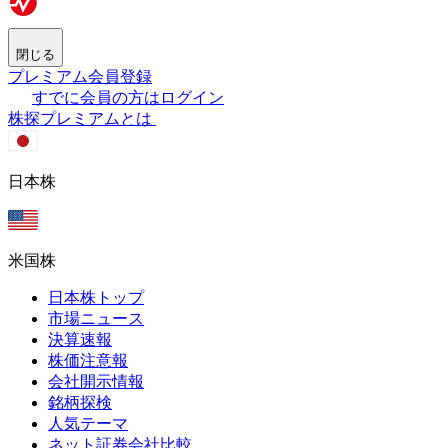
閉じる
プレミアム会員登録
すでに会員の方はログイン
株探プレミアムとは
日本株
米国株
日本株トップ
市場ニュース
決算速報
株価注意報
会社開示情報
銘柄探検
人気テーマ
ネット証券会社比較