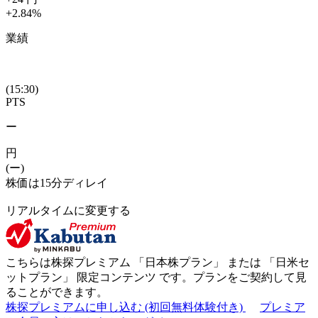
+2.84
%
業績
(15:30)
PTS
ー
円
(ー)
株価は15分ディレイ
リアルタイムに変更する
こちらは株探プレミアム 「
日本株プラン
」 または 「
日米セ
ットプラン
」
限定コンテンツ
です。プランをご契約して見
ることができます。
株探プレミアムに申し込む
(初回無料体験付き)
プレミア