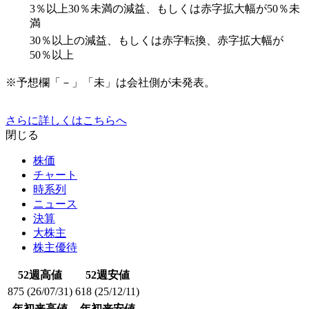
3％以上30％未満の減益、もしくは赤字拡大幅が50％未
満
30％以上の減益、もしくは赤字転換、赤字拡大幅が
50％以上
※予想欄「－」「未」は会社側が未発表。
さらに詳しくはこちらへ
閉じる
株価
チャート
時系列
ニュース
決算
大株主
株主優待
52週高値
52週安値
875
(26/07/31)
618
(25/12/11)
年初来高値
年初来安値