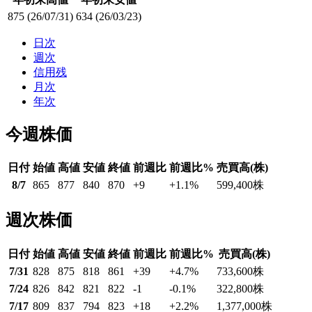
875
(26/07/31)
634
(26/03/23)
日次
週次
信用残
月次
年次
今週株価
日付
始値
高値
安値
終値
前週比
前週比%
売買高(株)
8/7
865
877
840
870
+9
+1.1
%
599,400
株
週次株価
日付
始値
高値
安値
終値
前週比
前週比%
売買高(株)
7/31
828
875
818
861
+39
+4.7
%
733,600
株
7/24
826
842
821
822
-1
-0.1
%
322,800
株
7/17
809
837
794
823
+18
+2.2
%
1,377,000
株