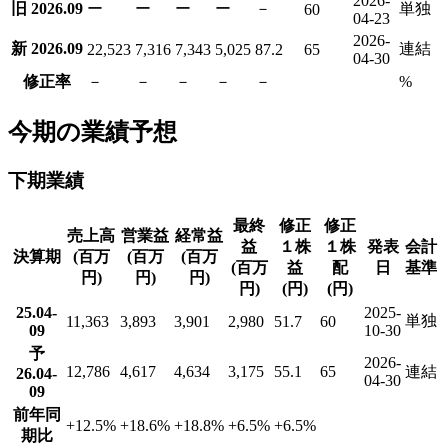
2026-
旧 2026.09
ー
ー
ー
ー
－
単独
60
04-23
2026-
新 2026.09
連結
22,523
7,316
7,343
5,025
87.2
65
04-30
修正率
－
－
－
－
－
%
今期の業績予想
下期業績
最終
修正
修正
売上高
営業益
経常益
益
１株
１株
発表
会計
決算期
(百万
(百万
(百万
(百万
益
配
日
基準
円)
円)
円)
円)
(円)
(円)
25.04-
2025-
単独
11,363
3,893
3,901
2,980
51.7
60
09
10-30
予
2026-
12,786
4,617
4,634
3,175
55.1
65
連結
26.04-
04-30
09
前年同
+12.5
%
+18.6
%
+18.8
%
+6.5
%
+6.5
%
期比