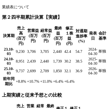
業績表について
第２四半期累計決算【実績】
売上
最終
修正
営業益
経常益
対通期
高
益
１株
発表
会計
決算期
(百万
(百万
進捗率
(百万
(百万
益
日
基準
円)
円)
(%)
円)
円)
(円)
23.10-
2024-
単独
9,230
3,706
3,705
2,440
42.4
54.7
03
04-30
24.10-
2025-
単独
8,951
2,439
2,440
1,739
30.2
38.5
03
04-30
25.10-
2026-
単独
9,737
2,699
2,709
1,850
32.1
36.9
03
04-30
前年同
+8.8
%
+10.7
%
+11.0
%
+6.4
%
+6.4
%
期比
上期実績と従来予想との比較
売上
営業
経常
最終
修正１
修正１