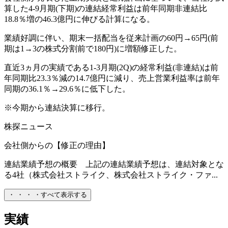
算した4-9月期(下期)の連結経常利益は前年同期非連結比
18.8％増の46.3億円に伸びる計算になる。
業績好調に伴い、期末一括配当を従来計画の60円→65円(前
期は1→3の株式分割前で180円)に増額修正した。
直近3ヵ月の実績である1-3月期(2Q)の経常利益(非連結)は前
年同期比23.3％減の14.7億円に減り、売上営業利益率は前年
同期の36.1％→29.6％に低下した。
※今期から連結決算に移行。
株探ニュース
会社側からの【修正の理由】
連結業績予想の概要 上記の連結業績予想は、連結対象とな
る4社（株式会社ストライク、株式会社ストライク・ファ...
・
・
・
・
すべて表示する
実績