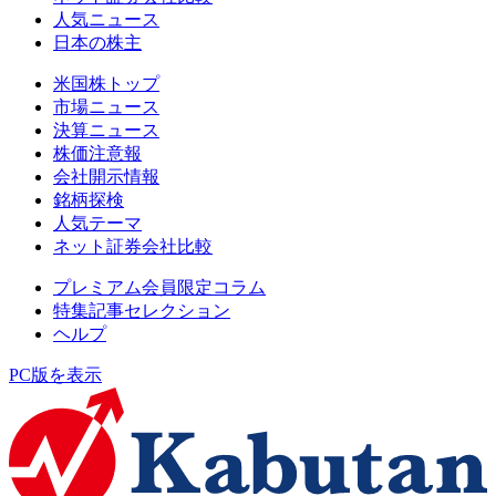
人気ニュース
日本の株主
米国株トップ
市場ニュース
決算ニュース
株価注意報
会社開示情報
銘柄探検
人気テーマ
ネット証券会社比較
プレミアム会員限定コラム
特集記事セレクション
ヘルプ
PC版を表示