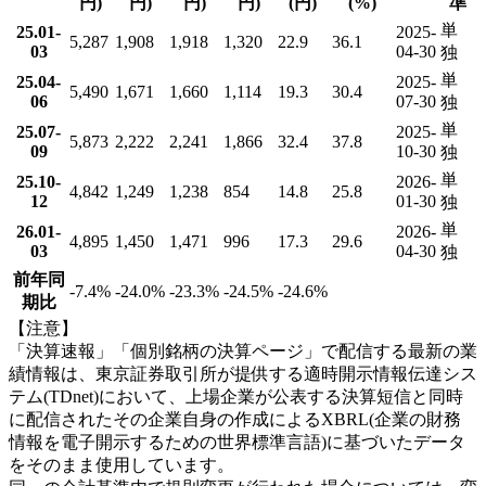
円)
円)
円)
円)
(円)
(%)
準
単
25.01-
2025-
5,287
1,908
1,918
1,320
22.9
36.1
03
04-30
独
単
25.04-
2025-
5,490
1,671
1,660
1,114
19.3
30.4
06
07-30
独
単
25.07-
2025-
5,873
2,222
2,241
1,866
32.4
37.8
09
10-30
独
単
25.10-
2026-
4,842
1,249
1,238
854
14.8
25.8
12
01-30
独
単
26.01-
2026-
4,895
1,450
1,471
996
17.3
29.6
03
04-30
独
前年同
-7.4
%
-24.0
%
-23.3
%
-24.5
%
-24.6
%
期比
【注意】
「決算速報」「個別銘柄の決算ページ」で配信する最新の業
績情報は、東京証券取引所が提供する適時開示情報伝達シス
テム(TDnet)において、上場企業が公表する決算短信と同時
に配信されたその企業自身の作成によるXBRL(企業の財務
情報を電子開示するための世界標準言語)に基づいたデータ
をそのまま使用しています。