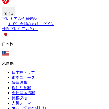
閉じる
プレミアム会員登録
すでに会員の方はログイン
株探プレミアムとは
日本株
米国株
日本株トップ
市場ニュース
決算速報
株価注意報
会社開示情報
銘柄探検
人気テーマ
ネット証券会社比較