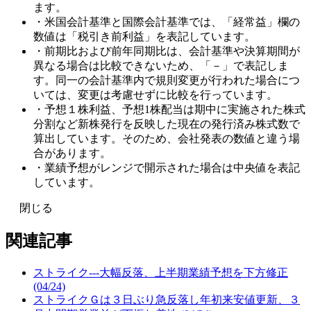
ます。
・米国会計基準と国際会計基準では、「経常益」欄の
数値は「税引き前利益」を表記しています。
・前期比および前年同期比は、会計基準や決算期間が
異なる場合は比較できないため、「－」で表記しま
す。同一の会計基準内で規則変更が行われた場合につ
いては、変更は考慮せずに比較を行っています。
・予想１株利益、予想1株配当は期中に実施された株式
分割など新株発行を反映した現在の発行済み株式数で
算出しています。そのため、会社発表の数値と違う場
合があります。
・業績予想がレンジで開示された場合は中央値を表記
しています。
閉じる
関連記事
ストライク---大幅反落、上半期業績予想を下方修正
(04/24)
ストライクＧは３日ぶり急反落し年初来安値更新、３