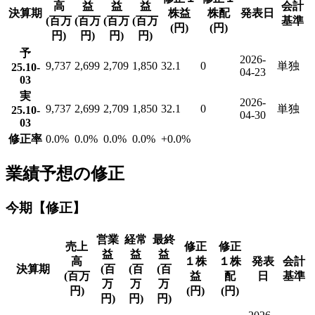
高
益
益
益
会計
決算期
株益
株配
発表日
(百万
(百万
(百万
(百万
基準
(円)
(円)
円)
円)
円)
円)
予
2026-
9,737
2,699
2,709
1,850
32.1
0
単独
25.10-
04-23
03
実
2026-
9,737
2,699
2,709
1,850
32.1
0
単独
25.10-
04-30
03
修正率
0.0
%
0.0
%
0.0
%
0.0
%
+0.0
%
業績予想の修正
今期【修正】
営業
経常
最終
売上
修正
修正
益
益
益
高
１株
１株
発表
会計
決算期
(百
(百
(百
(百万
益
配
日
基準
万
万
万
円)
(円)
(円)
円)
円)
円)