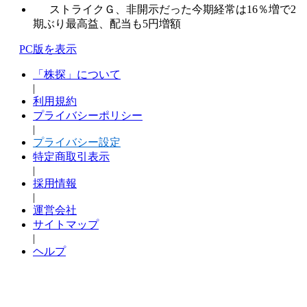
ストライクＧ、非開示だった今期経常は16％増で2
期ぶり最高益、配当も5円増額
PC版を表示
「株探」について
|
利用規約
プライバシーポリシー
|
プライバシー設定
特定商取引表示
|
採用情報
|
運営会社
サイトマップ
|
ヘルプ