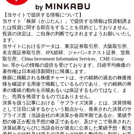
【当サイトで提供する情報について】
当サイト「株探（かぶたん）」で提供する情報は投資勧誘ま
たは投資に関する助言をすることを目的としておりません。
投資の決定は、ご自身の判断でなされますようお願いいたし
ます。
当サイトにおけるデータは、東京証券取引所、大阪取引所、
名古屋証券取引所、JPX総研、ジャパンネクスト証券、堂島
取引所、China Investment Information Services、CME Group
Inc. 等からの情報の提供を受けております。日経平均株価の
著作権は日本経済新聞社に帰属します。
株探に掲載される株価チャートは、その銘柄の過去の株価推
移を確認する用途で掲載しているものであり、その銘柄の将
来の価値の動向を示唆あるいは保証するものではなく、ま
た、売買を推奨するものではありません。
決算を扱う記事における「サプライズ決算」とは、決算情報
として注目に値するかという観点から、発表された決算のサ
プライズ度（当該会社の本決算か各四半期であるか、業績予
想の修正か配当予想の修正であるか、及びそこで発表された
決算結果ならびに当該会社が過去に公表した業績予想・配当