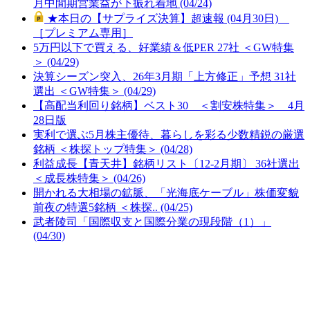
月中間期営業益が下振れ着地 (04/24)
★本日の【サプライズ決算】超速報 (04月30日)
［プレミアム専用］
5万円以下で買える、好業績＆低PER 27社 ＜GW特集
＞ (04/29)
決算シーズン突入、26年3月期「上方修正」予想 31社
選出 ＜GW特集＞ (04/29)
【高配当利回り銘柄】ベスト30 ＜割安株特集＞ 4月
28日版
実利で選ぶ5月株主優待、暮らしを彩る少数精鋭の厳選
銘柄 ＜株探トップ特集＞ (04/28)
利益成長【青天井】銘柄リスト〔12-2月期〕 36社選出
＜成長株特集＞ (04/26)
開かれる大相場の鉱脈、「光海底ケーブル」株価変貌
前夜の特選5銘柄 ＜株探.. (04/25)
武者陵司「国際収支と国際分業の現段階（1）」
(04/30)