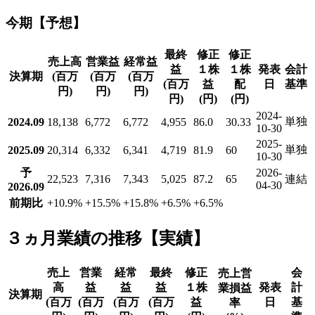
今期【予想】
最終
修正
修正
売上高
営業益
経常益
益
１株
１株
発表
会計
決算期
(百万
(百万
(百万
(百万
益
配
日
基準
円)
円)
円)
円)
(円)
(円)
2024-
単独
2024.09
18,138
6,772
6,772
4,955
86.0
30.33
10-30
2025-
単独
2025.09
20,314
6,332
6,341
4,719
81.9
60
10-30
予
2026-
22,523
7,316
7,343
5,025
87.2
65
連結
04-30
2026.09
前期比
+10.9
%
+15.5
%
+15.8
%
+6.5
%
+6.5
%
３ヵ月業績の推移【実績】
売上
営業
経常
最終
修正
会
売上営
高
益
益
益
１株
発表
計
業損益
決算期
(百万
(百万
(百万
(百万
益
日
基
率