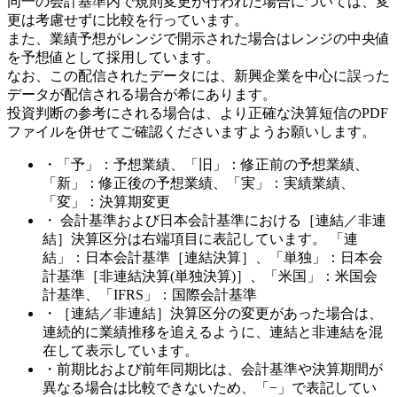
同一の会計基準内で規則変更が行われた場合については、変
更は考慮せずに比較を行っています。
また、業績予想がレンジで開示された場合はレンジの中央値
を予想値として採用しています。
なお、この配信されたデータには、新興企業を中心に誤った
データが配信される場合が希にあります。
投資判断の参考にされる場合は、より正確な決算短信のPDF
ファイルを併せてご確認くださいますようお願いします。
・「予」：予想業績、「旧」：修正前の予想業績、
「新」：修正後の予想業績、「実」：実績業績、
「変」：決算期変更
・ 会計基準および日本会計基準における［連結／非連
結］決算区分は右端項目に表記しています。 「連
結」：日本会計基準［連結決算］、「単独」：日本会
計基準［非連結決算(単独決算)］、「米国」：米国会
計基準、「IFRS」：国際会計基準
・［連結／非連結］決算区分の変更があった場合は、
連続的に業績推移を追えるように、連結と非連結を混
在して表示しています。
・前期比および前年同期比は、会計基準や決算期間が
異なる場合は比較できないため、「−」で表記してい