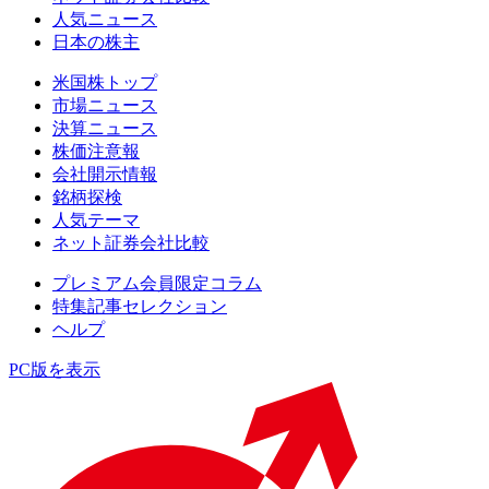
人気ニュース
日本の株主
米国株トップ
市場ニュース
決算ニュース
株価注意報
会社開示情報
銘柄探検
人気テーマ
ネット証券会社比較
プレミアム会員限定コラム
特集記事セレクション
ヘルプ
PC版を表示