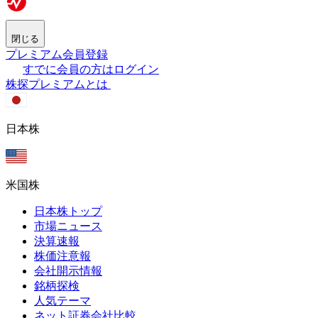
閉じる
プレミアム会員登録
すでに会員の方はログイン
株探プレミアムとは
日本株
米国株
日本株トップ
市場ニュース
決算速報
株価注意報
会社開示情報
銘柄探検
人気テーマ
ネット証券会社比較