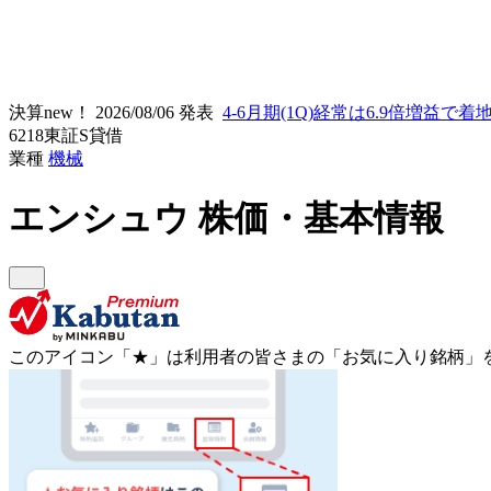
決算new！
2026/08/06 発表
4-6月期(1Q)経常は6.9倍増益で着
6218
東証S
貸借
業種
機械
エンシュウ
株価・基本情報
このアイコン
「★」
は利用者の皆さまの
「お気に入り銘柄」