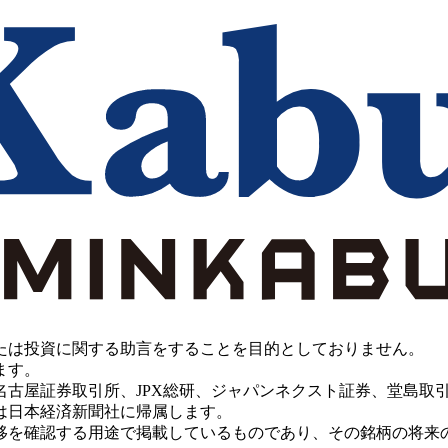
たは投資に関する助言をすることを目的としておりません。
ます。
PX総研、ジャパンネクスト証券、堂島取引所、China Investment 
は日本経済新聞社に帰属します。
移を確認する用途で掲載しているものであり、その銘柄の将来