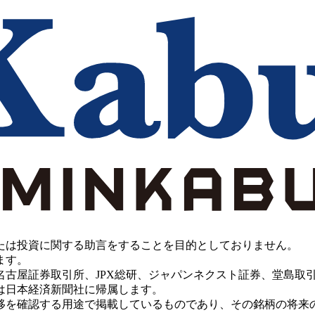
たは投資に関する助言をすることを目的としておりません。
ます。
PX総研、ジャパンネクスト証券、堂島取引所、China Investment 
は日本経済新聞社に帰属します。
移を確認する用途で掲載しているものであり、その銘柄の将来