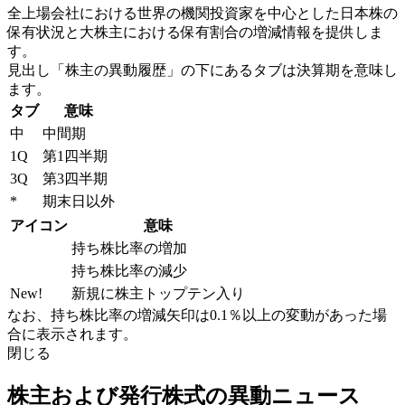
全上場会社における世界の機関投資家を中心とした日本株の
保有状況と大株主における保有割合の増減情報を提供しま
す。
見出し「株主の異動履歴」の下にあるタブは決算期を意味し
ます。
タブ
意味
中
中間期
1Q
第1四半期
3Q
第3四半期
*
期末日以外
アイコン
意味
持ち株比率の増加
持ち株比率の減少
New!
新規に株主トップテン入り
なお、持ち株比率の増減矢印は0.1％以上の変動があった場
合に表示されます。
閉じる
株主および発行株式の異動ニュース