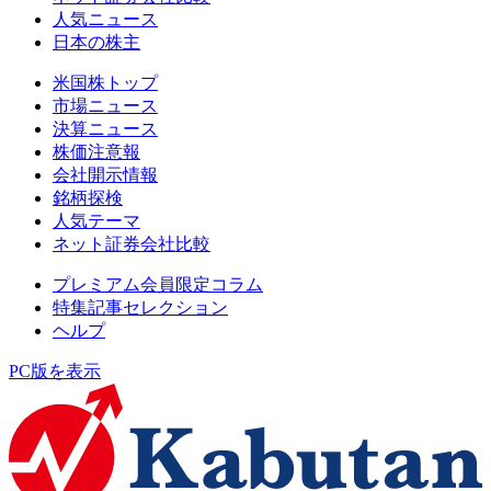
人気ニュース
日本の株主
米国株トップ
市場ニュース
決算ニュース
株価注意報
会社開示情報
銘柄探検
人気テーマ
ネット証券会社比較
プレミアム会員限定コラム
特集記事セレクション
ヘルプ
PC版を表示