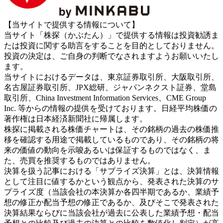
【当サイトで提供する情報について】
当サイト「株探（かぶたん）」で提供する情報は投資勧誘ま
たは投資に関する助言をすることを目的としておりません。
投資の決定は、ご自身の判断でなされますようお願いいたし
ます。
当サイトにおけるデータは、東京証券取引所、大阪取引所、
名古屋証券取引所、JPX総研、ジャパンネクスト証券、堂島
取引所、China Investment Information Services、CME Group
Inc. 等からの情報の提供を受けております。日経平均株価の
著作権は日本経済新聞社に帰属します。
株探に掲載される株価チャートは、その銘柄の過去の株価推
移を確認する用途で掲載しているものであり、その銘柄の将
来の価値の動向を示唆あるいは保証するものではなく、ま
た、売買を推奨するものではありません。
決算を扱う記事における「サプライズ決算」とは、決算情報
として注目に値するかという観点から、発表された決算のサ
プライズ度（当該会社の本決算か各四半期であるか、業績予
想の修正か配当予想の修正であるか、及びそこで発表された
決算結果ならびに当該会社が過去に公表した業績予想・配当