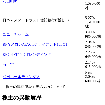
和田明男
1,530,000
株
5.27
%
日本マスタートラスト信託銀行(信託口)
1,519,000
株
3.40
%
ユニ・チャーム
980,000
株
2.94
%
BNYメロンAsAGTクライアント10PCT
846,000
株
2.25
%
RBC･IST15PCTレンディング
649,000
株
2.14
%
白十字
615,000
株
New!
2.08
%
和田ホールディングス
600,000
株
「株主の異動履歴」表の見方について
株主の異動履歴