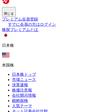
閉じる
プレミアム会員登録
すでに会員の方はログイン
株探プレミアムとは
日本株
米国株
日本株トップ
市場ニュース
決算速報
株価注意報
会社開示情報
銘柄探検
人気テーマ
ネット証券会社比較