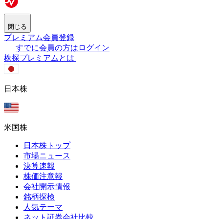
閉じる
プレミアム会員登録
すでに会員の方はログイン
株探プレミアムとは
日本株
米国株
日本株トップ
市場ニュース
決算速報
株価注意報
会社開示情報
銘柄探検
人気テーマ
ネット証券会社比較