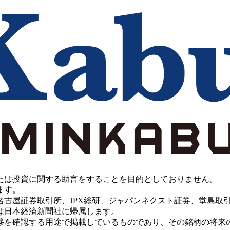
たは投資に関する助言をすることを目的としておりません。
ます。
PX総研、ジャパンネクスト証券、堂島取引所、China Investment 
は日本経済新聞社に帰属します。
移を確認する用途で掲載しているものであり、その銘柄の将来