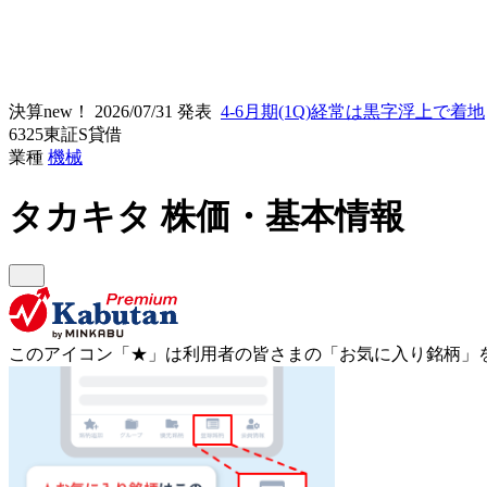
決算new！
2026/07/31 発表
4-6月期(1Q)経常は黒字浮上で着地
6325
東証S
貸借
業種
機械
タカキタ
株価・基本情報
このアイコン
「★」
は利用者の皆さまの
「お気に入り銘柄」