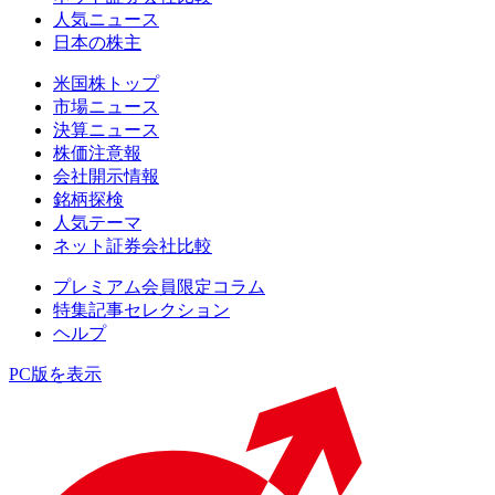
人気ニュース
日本の株主
米国株トップ
市場ニュース
決算ニュース
株価注意報
会社開示情報
銘柄探検
人気テーマ
ネット証券会社比較
プレミアム会員限定コラム
特集記事セレクション
ヘルプ
PC版を表示