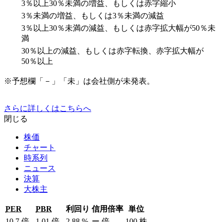
3％以上30％未満の増益、もしくは赤字縮小
3％未満の増益、もしくは3％未満の減益
3％以上30％未満の減益、もしくは赤字拡大幅が50％未
満
30％以上の減益、もしくは赤字転換、赤字拡大幅が
50％以上
※予想欄「－」「未」は会社側が未発表。
さらに詳しくはこちらへ
閉じる
株価
チャート
時系列
ニュース
決算
大株主
PER
PBR
利回り
信用倍率
単位
10.7
倍
1.01
倍
2.88
%
ー
倍
100
株