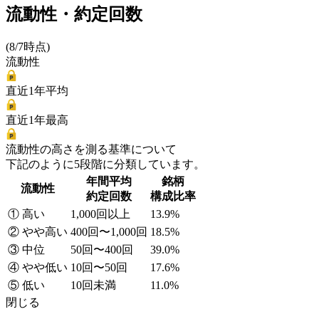
流動性・約定回数
(8/7時点)
流動性
直近1年平均
直近1年最高
流動性の高さを測る基準について
下記のように5段階に分類しています。
年間平均
銘柄
流動性
約定回数
構成比率
① 高い
1,000回以上
13.9%
② やや高い
400回〜1,000回
18.5%
③ 中位
50回〜400回
39.0%
④ やや低い
10回〜50回
17.6%
⑤ 低い
10回未満
11.0%
閉じる