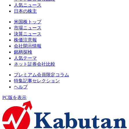
人気ニュース
日本の株主
米国株トップ
市場ニュース
決算ニュース
株価注意報
会社開示情報
銘柄探検
人気テーマ
ネット証券会社比較
プレミアム会員限定コラム
特集記事セレクション
ヘルプ
PC版を表示