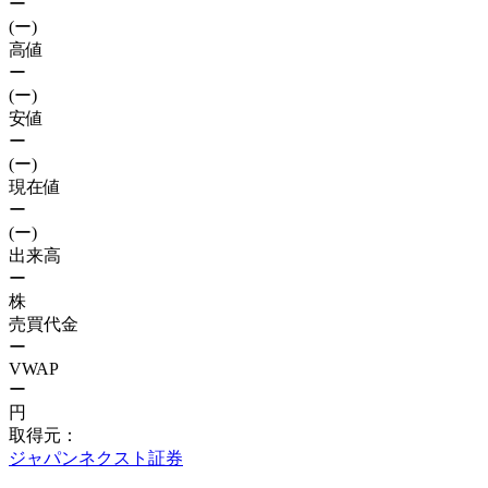
ー
(ー)
高値
ー
(ー)
安値
ー
(ー)
現在値
ー
(ー)
出来高
ー
株
売買代金
ー
VWAP
ー
円
取得元：
ジャパンネクスト証券