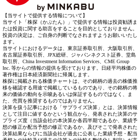
【当サイトで提供する情報について】
当サイト「株探（かぶたん）」で提供する情報は投資勧誘ま
たは投資に関する助言をすることを目的としておりません。
投資の決定は、ご自身の判断でなされますようお願いいたし
ます。
当サイトにおけるデータは、東京証券取引所、大阪取引所、
名古屋証券取引所、JPX総研、ジャパンネクスト証券、堂島
取引所、China Investment Information Services、CME Group
Inc. 等からの情報の提供を受けております。日経平均株価の
著作権は日本経済新聞社に帰属します。
株探に掲載される株価チャートは、その銘柄の過去の株価推
移を確認する用途で掲載しているものであり、その銘柄の将
来の価値の動向を示唆あるいは保証するものではなく、ま
た、売買を推奨するものではありません。
決算を扱う記事における「サプライズ決算」とは、決算情報
として注目に値するかという観点から、発表された決算のサ
プライズ度（当該会社の本決算か各四半期であるか、業績予
想の修正か配当予想の修正であるか、及びそこで発表された
決算結果ならびに当該会社が過去に公表した業績予想・配当