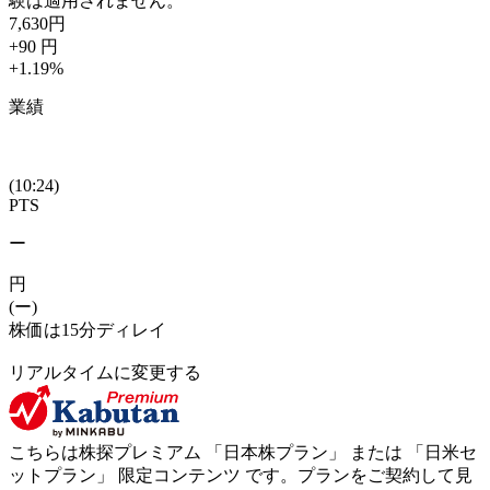
験は適用されません。
7,630
円
+90
円
+1.19
%
業績
(10:24)
PTS
ー
円
(ー)
株価は15分ディレイ
リアルタイムに変更する
こちらは株探プレミアム 「
日本株プラン
」 または 「
日米セ
ットプラン
」
限定コンテンツ
です。プランをご契約して見