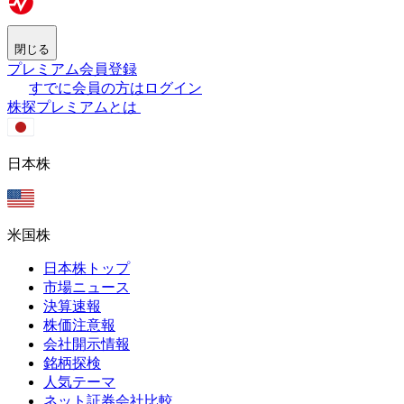
閉じる
プレミアム会員登録
すでに会員の方はログイン
株探プレミアムとは
日本株
米国株
日本株トップ
市場ニュース
決算速報
株価注意報
会社開示情報
銘柄探検
人気テーマ
ネット証券会社比較