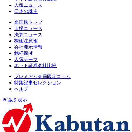
人気ニュース
日本の株主
米国株トップ
市場ニュース
決算ニュース
株価注意報
会社開示情報
銘柄探検
人気テーマ
ネット証券会社比較
プレミアム会員限定コラム
特集記事セレクション
ヘルプ
PC版を表示