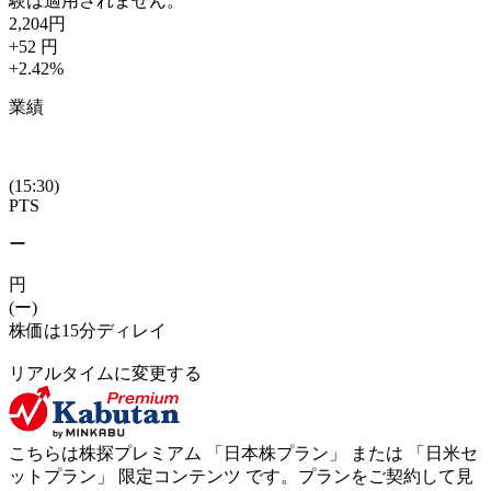
験は適用されません。
2,204
円
+52
円
+2.42
%
業績
(15:30)
PTS
ー
円
(ー)
株価は15分ディレイ
リアルタイムに変更する
こちらは株探プレミアム 「
日本株プラン
」 または 「
日米セ
ットプラン
」
限定コンテンツ
です。プランをご契約して見