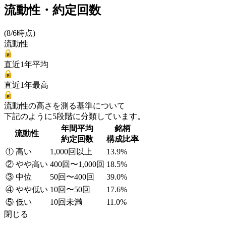
流動性・約定回数
(8/6時点)
流動性
直近1年平均
直近1年最高
流動性の高さを測る基準について
下記のように5段階に分類しています。
年間平均
銘柄
流動性
約定回数
構成比率
① 高い
1,000回以上
13.9%
② やや高い
400回〜1,000回
18.5%
③ 中位
50回〜400回
39.0%
④ やや低い
10回〜50回
17.6%
⑤ 低い
10回未満
11.0%
閉じる