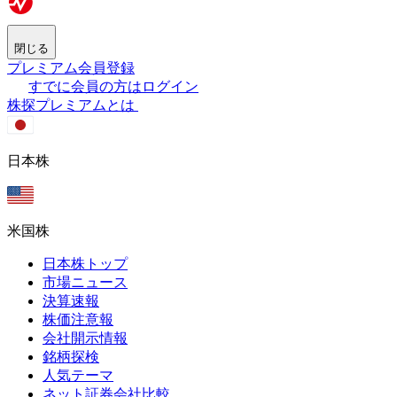
閉じる
プレミアム会員登録
すでに会員の方はログイン
株探プレミアムとは
日本株
米国株
日本株トップ
市場ニュース
決算速報
株価注意報
会社開示情報
銘柄探検
人気テーマ
ネット証券会社比較