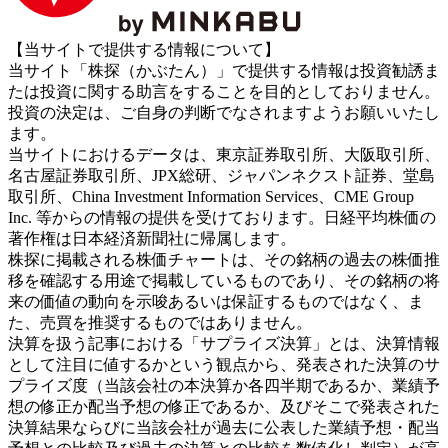
【当サイトで提供する情報について】
当サイト「株探（かぶたん）」で提供する情報は投資勧誘ま
たは投資に関する助言をすることを目的としておりません。
投資の決定は、ご自身の判断でなされますようお願いいたし
ます。
当サイトにおけるデータは、東京証券取引所、大阪取引所、
名古屋証券取引所、JPX総研、ジャパンネクスト証券、堂島
取引所、China Investment Information Services、CME Group
Inc. 等からの情報の提供を受けております。日経平均株価の
著作権は日本経済新聞社に帰属します。
株探に掲載される株価チャートは、その銘柄の過去の株価推
移を確認する用途で掲載しているものであり、その銘柄の将
来の価値の動向を示唆あるいは保証するものではなく、ま
た、売買を推奨するものではありません。
決算を扱う記事における「サプライズ決算」とは、決算情報
として注目に値するかという観点から、発表された決算のサ
プライズ度（当該会社の本決算か各四半期であるか、業績予
想の修正か配当予想の修正であるか、及びそこで発表された
決算結果ならびに当該会社が過去に公表した業績予想・配当