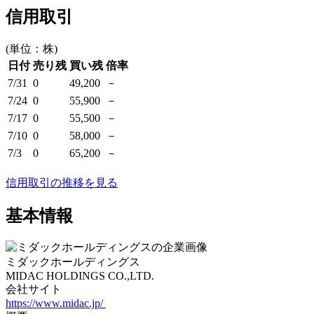
信用取引
(単位：株)
日付
売り残
買い残
倍率
7/31
0
49,200
－
7/24
0
55,900
－
7/17
0
55,500
－
7/10
0
58,000
－
7/3
0
65,200
－
信用取引の推移を見る
基本情報
ミダックホールディングス
MIDAC HOLDINGS CO.,LTD.
会社サイト
https://www.midac.jp/