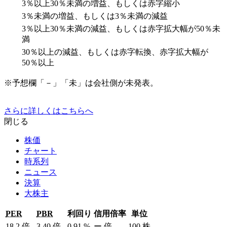
3％以上30％未満の増益、もしくは赤字縮小
3％未満の増益、もしくは3％未満の減益
3％以上30％未満の減益、もしくは赤字拡大幅が50％未
満
30％以上の減益、もしくは赤字転換、赤字拡大幅が
50％以上
※予想欄「－」「未」は会社側が未発表。
さらに詳しくはこちらへ
閉じる
株価
チャート
時系列
ニュース
決算
大株主
PER
PBR
利回り
信用倍率
単位
18.2
倍
3.40
倍
0.91
%
ー
倍
100
株