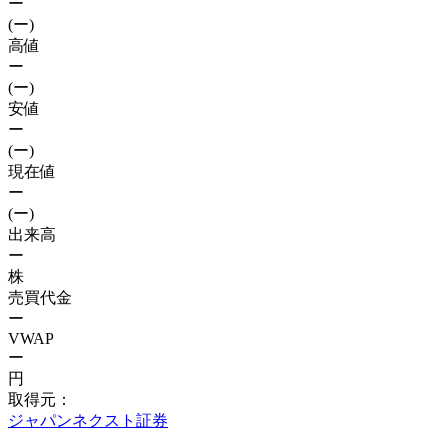
ー
(ー)
高値
ー
(ー)
安値
ー
(ー)
現在値
ー
(ー)
出来高
ー
株
売買代金
ー
VWAP
ー
円
取得元：
ジャパンネクスト証券