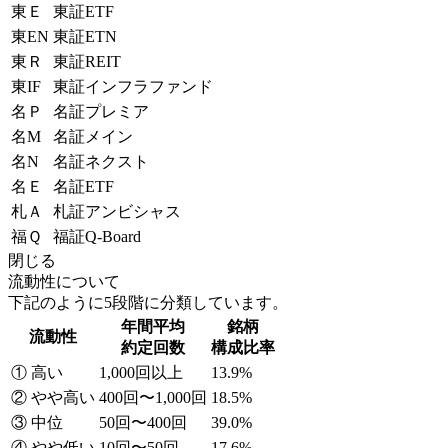
東Ｅ
東証ETF
東EN
東証ETN
東Ｒ
東証REIT
東IF
東証インフラファンド
名Ｐ
名証プレミア
名M
名証メイン
名N
名証ネクスト
名Ｅ
名証ETF
札Ａ
札証アンビシャス
福Ｑ
福証Q-Board
閉じる
流動性について
下記のように5段階に分類しています。
年間平均
銘柄
流動性
約定回数
構成比率
① 高い
1,000回以上
13.9%
② やや高い
400回〜1,000回
18.5%
③ 中位
50回〜400回
39.0%
④ やや低い
10回〜50回
17.6%