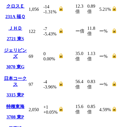
クロスＥ
12.3
0.89
-14
1,056
5.21
%
倍
倍
-1.31
%
231A
福Ｑ
ＪＨＤ
11.8
-7
ー
倍
ー
%
122
倍
-5.43
%
2721
東S
ジェリビン
35.0
1.13
0
ズ
69
ー
%
0.00
%
倍
倍
3070
東G
日本コーク
56.4
0.83
-4
ス
97
ー
%
-3.96
%
倍
倍
3315
東P
特種東海
15.6
0.85
+1
2,050
4.59
%
倍
倍
+0.05
%
3708
東P