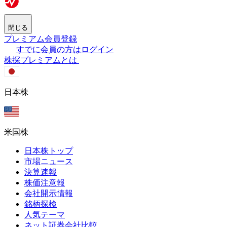
閉じる
プレミアム会員登録
すでに会員の方はログイン
株探プレミアムとは
日本株
米国株
日本株トップ
市場ニュース
決算速報
株価注意報
会社開示情報
銘柄探検
人気テーマ
ネット証券会社比較