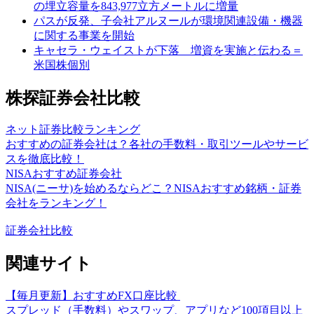
の埋立容量を843,977立方メートルに増量
パスが反発、子会社アルヌールが環境関連設備・機器
に関する事業を開始
キャセラ・ウェイストが下落 増資を実施と伝わる＝
米国株個別
株探証券会社比較
ネット証券比較ランキング
おすすめの証券会社は？各社の手数料・取引ツールやサービ
スを徹底比較！
NISAおすすめ証券会社
NISA(ニーサ)を始めるならどこ？NISAおすすめ銘柄・証券
会社をランキング！
証券会社比較
関連サイト
【毎月更新】おすすめFX口座比較
スプレッド（手数料）やスワップ、アプリなど100項目以上