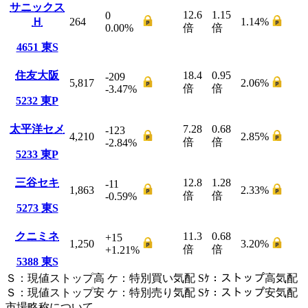
サニックス
12.6
1.15
0
Ｈ
264
1.14
%
0.00
%
倍
倍
4651
東S
住友大阪
18.4
0.95
-209
5,817
2.06
%
倍
倍
-3.47
%
5232
東P
太平洋セメ
7.28
0.68
-123
4,210
2.85
%
倍
倍
-2.84
%
5233
東P
三谷セキ
12.8
1.28
-11
1,863
2.33
%
倍
倍
-0.59
%
5273
東S
クニミネ
11.3
0.68
+15
1,250
3.20
%
倍
倍
+1.21
%
5388
東S
Ｓ
：
現値ストップ高
ケ
：
特別買い気配
Sｹ
：
ストップ高気配
Ｓ
：
現値ストップ安
ケ
：
特別売
り
気配
Sｹ
：
ストップ安気配
市場略称について