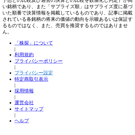
予想との比較及び過去の決算との比較を数値化し判定）が高
い銘柄であり、また「サプライズ順」はサプライズ度に基づ
いた順番で決算情報を掲載しているものであり、記事に掲載
されている各銘柄の将来の価値の動向を示唆あるいは保証す
るものではなく、また、売買を推奨するものではありませ
ん。
「株探」について
|
利用規約
プライバシーポリシー
|
プライバシー設定
特定商取引表示
|
採用情報
|
運営会社
サイトマップ
|
ヘルプ