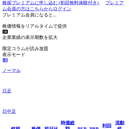
株探プレミアムに申し込む
(初回無料体験付き)
プレミア
ム会員の方はこちらからログイン
プレミアム会員になると...
株価情報をリアルタイムで提供
企業業績の表示期数を拡大
限定コラムが読み放題
表示モード
ノーマル
日足
日中足
時価総
流動
利回
銘柄
株価
前日比
額
PER
PBR
性