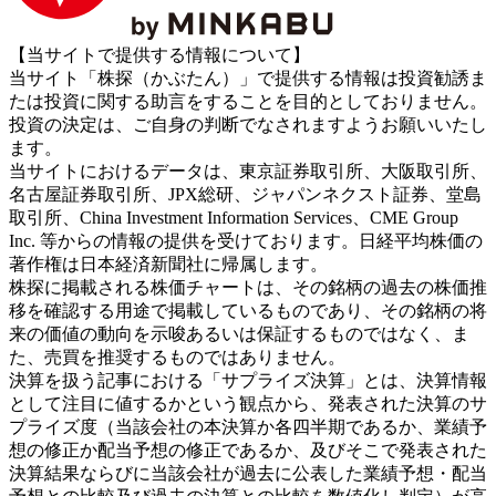
【当サイトで提供する情報について】
当サイト「株探（かぶたん）」で提供する情報は投資勧誘ま
たは投資に関する助言をすることを目的としておりません。
投資の決定は、ご自身の判断でなされますようお願いいたし
ます。
当サイトにおけるデータは、東京証券取引所、大阪取引所、
名古屋証券取引所、JPX総研、ジャパンネクスト証券、堂島
取引所、China Investment Information Services、CME Group
Inc. 等からの情報の提供を受けております。日経平均株価の
著作権は日本経済新聞社に帰属します。
株探に掲載される株価チャートは、その銘柄の過去の株価推
移を確認する用途で掲載しているものであり、その銘柄の将
来の価値の動向を示唆あるいは保証するものではなく、ま
た、売買を推奨するものではありません。
決算を扱う記事における「サプライズ決算」とは、決算情報
として注目に値するかという観点から、発表された決算のサ
プライズ度（当該会社の本決算か各四半期であるか、業績予
想の修正か配当予想の修正であるか、及びそこで発表された
決算結果ならびに当該会社が過去に公表した業績予想・配当