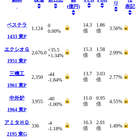
り
(億円)
表記
ベステラ
14.3
1.86
0
1,124
3.56
%
倍
倍
0.00
%
1433
東P
エクシオＧ
15.3
1.58
+35.5
2,676.0
2.99
%
倍
倍
+1.34
%
1951
東P
三機工
13.7
3.03
-44
2,350
2.77
%
倍
倍
-1.84
%
1961
東P
中外炉
11.0
0.95
-40
3,955
4.55
%
倍
倍
-1.00
%
1964
東P
アミタＨＤ
16.3
2.01
-4
336
1.49
%
倍
倍
-1.18
%
2195
東G