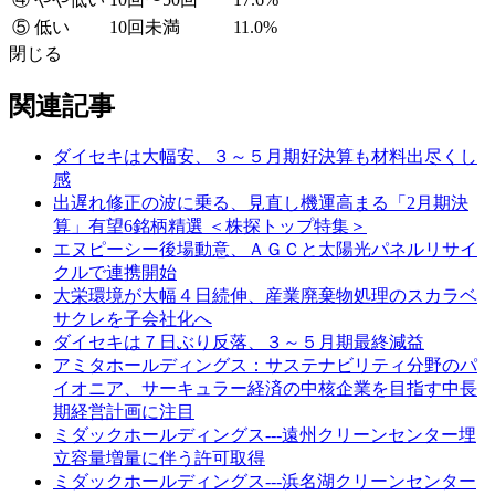
⑤ 低い
10回未満
11.0%
閉じる
関連記事
ダイセキは大幅安、３～５月期好決算も材料出尽くし
感
出遅れ修正の波に乗る、見直し機運高まる「2月期決
算」有望6銘柄精選 ＜株探トップ特集＞
エヌピーシー後場動意、ＡＧＣと太陽光パネルリサイ
クルで連携開始
大栄環境が大幅４日続伸、産業廃棄物処理のスカラベ
サクレを子会社化へ
ダイセキは７日ぶり反落、３～５月期最終減益
アミタホールディングス：サステナビリティ分野のパ
イオニア、サーキュラー経済の中核企業を目指す中長
期経営計画に注目
ミダックホールディングス---遠州クリーンセンター埋
立容量増量に伴う許可取得
ミダックホールディングス---浜名湖クリーンセンター