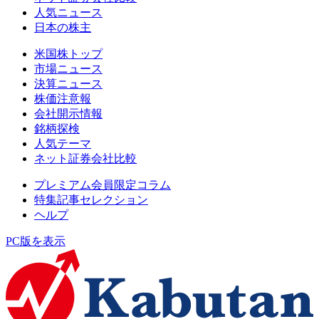
人気ニュース
日本の株主
米国株トップ
市場ニュース
決算ニュース
株価注意報
会社開示情報
銘柄探検
人気テーマ
ネット証券会社比較
プレミアム会員限定コラム
特集記事セレクション
ヘルプ
PC版を表示