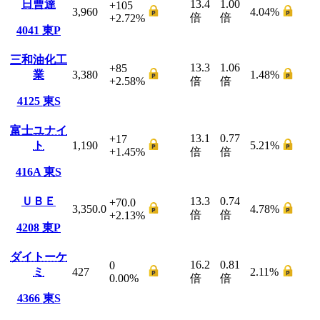
日曹達
13.4
1.00
+105
3,960
4.04
%
倍
倍
+2.72
%
4041
東P
三和油化工
13.3
1.06
+85
業
3,380
1.48
%
+2.58
%
倍
倍
4125
東S
富士ユナイ
13.1
0.77
+17
ト
1,190
5.21
%
+1.45
%
倍
倍
416A
東S
ＵＢＥ
13.3
0.74
+70.0
3,350.0
4.78
%
倍
倍
+2.13
%
4208
東P
ダイトーケ
16.2
0.81
0
ミ
427
2.11
%
0.00
%
倍
倍
4366
東S