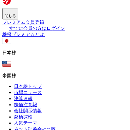
閉じる
プレミアム会員登録
すでに会員の方はログイン
株探プレミアムとは
日本株
米国株
日本株トップ
市場ニュース
決算速報
株価注意報
会社開示情報
銘柄探検
人気テーマ
ネット証券会社比較