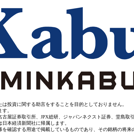
たは投資に関する助言をすることを目的としておりません。
ます。
PX総研、ジャパンネクスト証券、堂島取引所、China Investment 
は日本経済新聞社に帰属します。
移を確認する用途で掲載しているものであり、その銘柄の将来