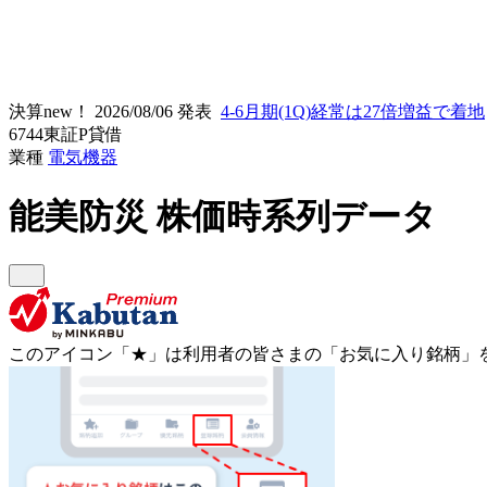
決算new！
2026/08/06 発表
4-6月期(1Q)経常は27倍増益で着地
6744
東証P
貸借
業種
電気機器
能美防災
株価時系列データ
このアイコン
「★」
は利用者の皆さまの
「お気に入り銘柄」