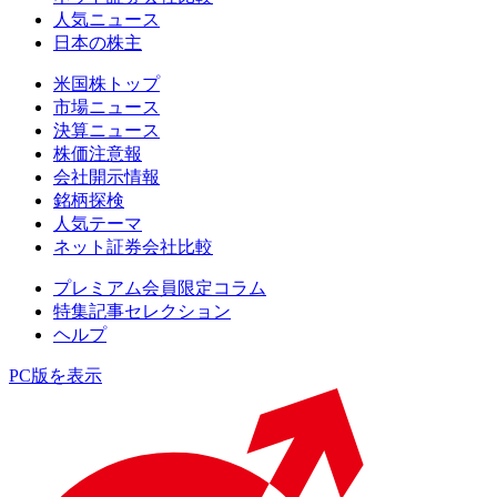
人気ニュース
日本の株主
米国株トップ
市場ニュース
決算ニュース
株価注意報
会社開示情報
銘柄探検
人気テーマ
ネット証券会社比較
プレミアム会員限定コラム
特集記事セレクション
ヘルプ
PC版を表示